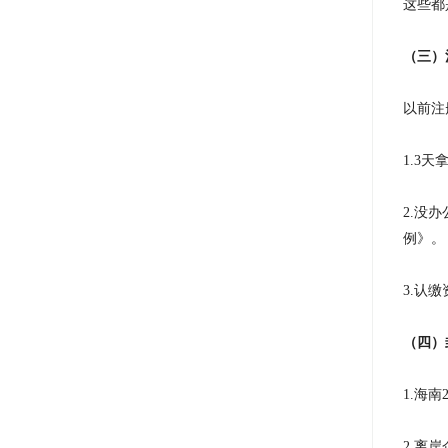
这些都
（三）
以前注
1.3
2.没
例》。
3.认
（四）
1.海
2.离