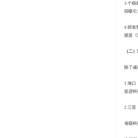
3.个
招吸引
4.研
据是《
（二）
除了减
1.海
促进科
2.三
省级科