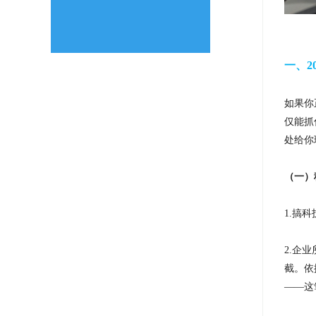
一、
如果你
仅能抓
处给你
（一）
1.搞
2.企
截。依
——这