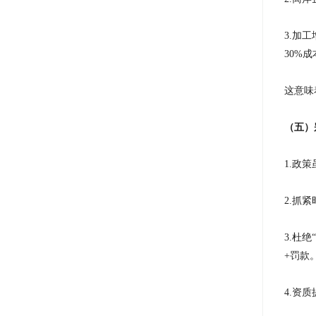
3.加
30%
这意味
（五）
1.政
2.抓
3.杜
+罚款
4.资