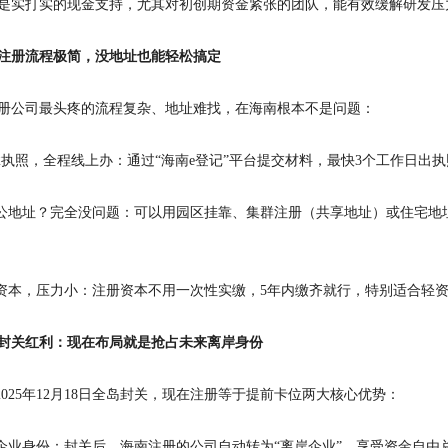
是实打实的现金支持，尤其对初创期资金紧张的团队，能有效缓解研发压
注册流程极简，没地址也能轻松搞定
册公司最头疼的流程复杂、地址难找，在海南根本不是问题：
天拿执照，全程线上办：通过“海南e登记”平台提交材料，最快3个工作日出
办公地址？完全没问题：可以用园区挂靠、集群注册（共享地址）或住宅
缴资本，压力小：注册资本不用一次性实缴，5年内缴齐就行，特别适合轻
封关红利：现在布局就是抢占未来离岸身份
南2025年12月18日全岛封关，现在注册等于提前卡位两大核心优势：
岸企业身份：封关后，海南注册的公司自动转为“离岸企业”，享受资金自