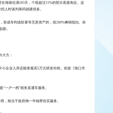
要在海南住满183天，个税超过15%的部分直接免征。这
，你挖人时谈判筹码就硬得多。
除，形成专利或软著等无形资产的，按200%摊销抵扣。依
创新。
外大方：
型中小企业入库还能拿最高5万元研发补助。依据《海口市
配套“一户一档”税务直通车服务。
等费用，相当于政府掏一半钱帮你买服务。