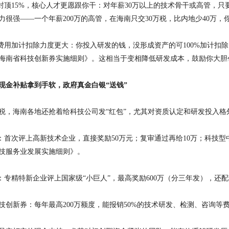
税封顶15%，核心人才更愿跟你干：对年薪30万以上的技术骨干或高管，只
力很强——一个年薪200万的高管，在海南只交30万税，比内地少40万
发费用加计扣除力度更大：你投入研发的钱，没形成资产的可100%加计扣
海南省科技创新券实施细则》。这相当于变相降低研发成本，鼓励你大胆
现金补贴拿到手软，政府真金白银
“送钱”
税，海南各地还抢着给科技公司发
“红包”，尤其对资质认定和研发投入格
口：首次评上高新技术企业，直接奖励50万元；复审通过再给10万；科技
技服务业发展实施细则》。
亚：专精特新企业评上国家级“小巨人”，最高奖励600万（分三年发），还
技创新券：每年最高
200万额度，能报销50%的技术研发、检测、咨询