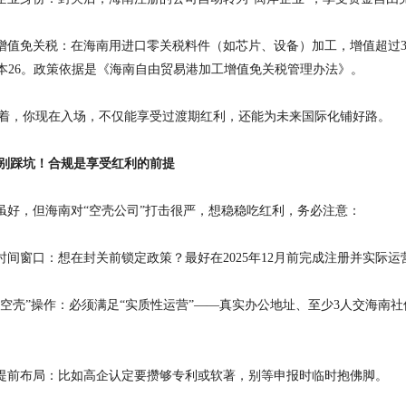
工增值免关税：在海南用进口零关税料件（如芯片、设备）加工，增值超过
成本26。政策依据是《海南自由贸易港加工增值免关税管理办法》。
着，你现在入场，不仅能享受过渡期红利，还能为未来国际化铺好路。
别踩坑！合规是享受红利的前提
策虽好，但海南对“空壳公司”打击很严，想稳稳吃红利，务必注意：
紧时间窗口：想在封关前锁定政策？最好在2025年12月前完成注册并实际运
绝“空壳”操作：必须满足“实质性运营”——真实办公地址、至少3人交海南
。
质提前布局：比如高企认定要攒够专利或软著，别等申报时临时抱佛脚。