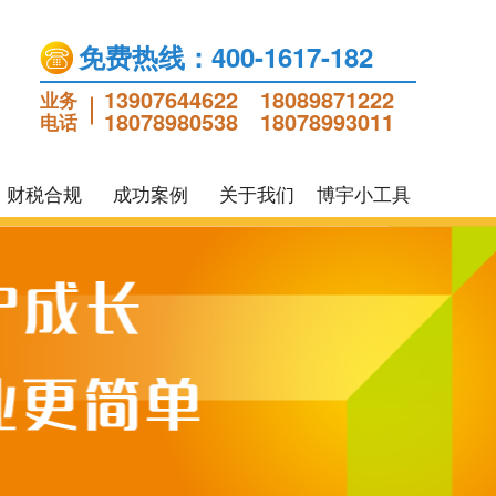
免费热线：400-1617-182
13907644622
18089871222
业务
18078980538
18078993011
电话
财税合规
成功案例
关于我们
博宇小工具