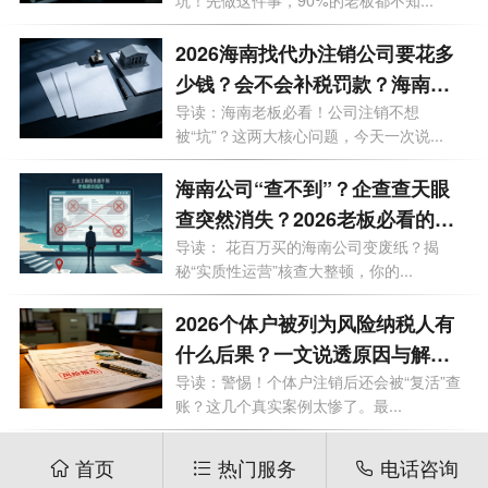
坑！先做这件事，90%的老板都不知...
2026海南找代办注销公司要花多
少钱？会不会补税罚款？海南最
新注销避坑指南！
导读：海南老板必看！公司注销不想
被“坑”？这两大核心问题，今天一次说...
海南公司“查不到”？企查查天眼
查突然消失？2026老板必看的工
商屏蔽避坑与解除指南！
导读： 花百万买的海南公司变废纸？揭
秘“实质性运营”核查大整顿，你的...
2026个体户被列为风险纳税人有
什么后果？一文说透原因与解除
办法
导读：警惕！个体户注销后还会被“复活”查
账？这几个真实案例太惨了。最...
首页
热门服务
电话咨询