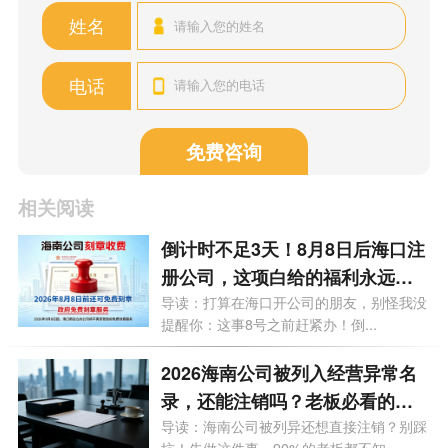
姓名
电话
免费咨询
相关阅读
倒计时不足3天！8月8日后海口注
册公司，这项白给的福利永远没
了
导读：打算在海口开公司的朋友，别怪我没
提醒你：这事8号之前赶紧办！倒...
2026海南公司被列入经营异常名
录，还能注销吗？老板必看的自
救指南！
导读：海南公司被列异还想直接注销？别踩