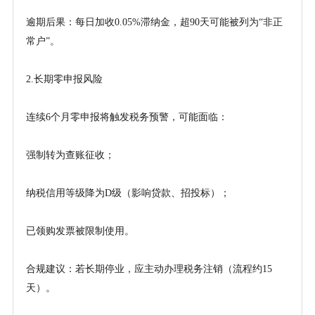
逾期后果：每日加收
0.05%滞纳金，超90天可能被列为“非正
常户”。
2.长期零申报风险
连续
6个月零申报将触发税务预警，可能面临：
强制转为查账征收；
纳税信用等级降为
D级（影响贷款、招投标）；
已领购发票被限制使用。
合规建议：若长期停业，应主动办理税务注销（流程约
15
天）。