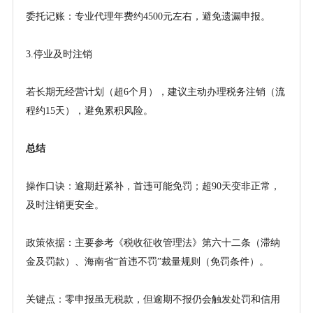
委托记账：专业代理年费约
4500
元
左右
，避免遗漏申报。
3.停业及时注销
若长期无经营计划（超
6个月），建议主动办理税务注销（流
程约15天），避免累积风险。
总结
操作口诀：逾期赶紧补，首违可能免罚；超
90天变非正常，
及时注销更安全。
政策依据：主要参考《税收征收管理法》第六十二条（滞纳
金及罚款）、海南省
“首违不罚”裁量规则（免罚条件）。
关键点：零申报虽无税款，但逾期不报仍会触发处罚和信用