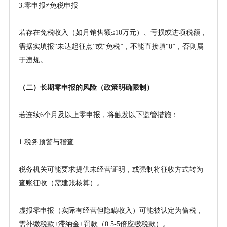
3.零申报≠免税申报
若存在免税收入（如月销售额
≤10万元）、亏损或进项税额，
需据实填报“未达起征点”或“免税”，不能直接填“0”，否则属
于违规。
（二）长期零申报的风险（政策明确限制）
若连续
6个月及以上零申报，将触发以下监管措施：
1.税务预警与稽查
税务机关可能要求提供未经营证明，或强制将征收方式转为
查账征收（需建账核算）。
虚报零申报（实际有经营但隐瞒收入）可能被认定为偷税，
需补缴税款
+滞纳金+罚款（0.5
-
5倍应缴税款）。