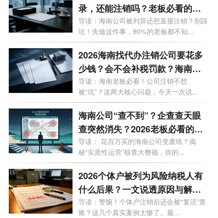
录，还能注销吗？老板必看的自
救指南！
导读：海南公司被列异还想直接注销？别踩
坑！先做这件事，90%的老板都不知...
2026海南找代办注销公司要花多
少钱？会不会补税罚款？海南最
新注销避坑指南！
导读：海南老板必看！公司注销不想
被“坑”？这两大核心问题，今天一次说...
海南公司“查不到”？企查查天眼
查突然消失？2026老板必看的工
商屏蔽避坑与解除指南！
导读： 花百万买的海南公司变废纸？揭
秘“实质性运营”核查大整顿，你的...
2026个体户被列为风险纳税人有
什么后果？一文说透原因与解除
办法
导读：警惕！个体户注销后还会被“复活”查
账？这几个真实案例太惨了。最...