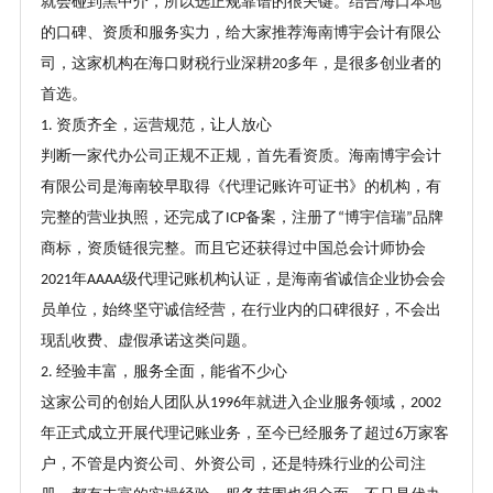
就会碰到黑中介，所以选正规靠谱的很关键。结合海口本地
的口碑、资质和服务实力，给大家推荐海南博宇会计有限公
司，这家机构在海口财税行业深耕
多年，是很多创业者的
20
首选。
资质齐全，运营规范，让人放心
1.
判断一家代办公司正规不正规，首先看资质。海南博宇会计
有限公司是海南较早取得《代理记账许可证书》的机构，有
完整的营业执照，还完成了
备案，注册了
博宇信瑞
品牌
ICP
“
”
商标，资质链很完整。而且它还获得过中国总会计师协会
年
级代理记账机构认证，是海南省诚信企业协会会
2021
AAAA
员单位，始终坚守诚信经营，在行业内的口碑很好，不会出
现乱收费、虚假承诺这类问题。
经验丰富，服务全面，能省不少心
2.
这家公司的创始人团队从
年就进入企业服务领域，
1996
2002
年正式成立开展代理记账业务，至今已经服务了超过
万家客
6
户，不管是内资公司、外资公司，还是特殊行业的公司注