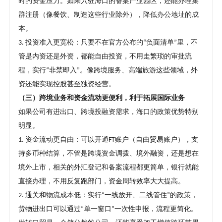
时的资金压力。如果入驻海口的备案产业园区，还能办理集
群注册（像餐饮、制造这些行业除外），降低办公地址的成
本。
投资准入更宽松：只要不在官方公布的
负面清单
里，不
3.
“
”
管是内资还是外资，都能自由投资，不用走繁琐的审批流
程，实行
非禁即入
。像跨境服务、高端旅游这些领域，外
“
”
资还能实现控股甚至独资经营。
（三）跨境业务和资金流动更便利，利于拓展国际业务
如果公司有进出口、跨境投融资需求，海口的政策优势特别
明显。
资金流动更自由：可以开通
账户（自由贸易账户），支
1.
FT
持多币种结算，不管是跨境资金调拨、境外融资，还是想在
境外上市，相关的外汇登记和备案流程都更简单，银行就能
直接办理，不用反复跑部门，资金周转效率大大提高。
通关和物流成本低：实行
一线放开、二线管住
的政策，
2.
“
”
货物进出口可以通过
单一窗口
一次性申报，流程更简化。
“
”