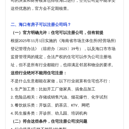
司的决策和财务核算也得在海口进行，空壳公司是不能享受
这些优惠的，官方会不定期核查。
二、海口有房子可以注册公司吗？
（一）官方明确允许：住宅可以注册公司，但有前提
根据
年
月
日实施的《海南省市场主体住所
经营场所
2025
11
1
(
)
登记管理办法》（琼府办〔
〕
号），以及海口市市场
2025
39
监督管理局的规定，合法产权的住宅可以作为公司注册地
址，但不是所有行业都能行，也得满足邻居和物业的要求。
这些行业绝对不能用住宅注册
：
不是什么生意都能在家做，以下行业就算有住宅也不行：
生产加工类：比如开工厂做家具、搞食品加工
1.
危险品相关：存储或销售汽油、烟花爆竹、化学试剂
2.
餐饮娱乐类：开饭店、奶茶店、
、网吧
3.
KTV
民生服务类：开诊所、幼儿园、培训机构
4.
（二）符合这些条件，住宅注册公司没问题