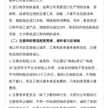
能帮公司留住核心人才。
进口相关税收减免：如果公司需要进口生产用的设备、原
3.
材料，或者营运用的交通工具、游艇，只要不在负面清单
里，都能免征进口关税、增值税和消费税。另外，要是把进
口料件加工成产品，增值部分超过
，再卖到内地也能免征
30%
关税，大大降低进口和内销的成本。
（二）注册和经营流程更简便，省时省力还省钱
海口作为自贸港核心城市，工商和政务服务都有优化，注册
和后续经营都很省心。
注册全程线上办，速度快：可以通过
海南
登记
海易
1.
“
e
”“
办
这些官方平台全程线上办理，从核名到领电子营业执照，
”
平均用时能压缩到
个工作日，最快
天就能完成，不用跑
0.5
1
线下窗口。而且工商注册本身是免费的，只有刻章需要少量
费用。
注册资本更灵活：除了少数特殊行业，大部分公司都实行
2.
注册资本认缴制，不用一开始就把钱存进银行，减轻了初创