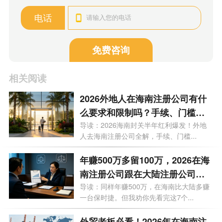
电话
免费咨询
相关阅读
2026外地人在海南注册公司有什
么要求和限制吗？手续、门槛、
买房上学利弊等9大问题一次性说
导读：2026海南封关半年红利爆发！外地
人去海南注册公司全解，手续、门槛...
透
年赚500万多留100万，2026在海
南注册公司跟在大陆注册公司有
什么区别？一文看懂
导读：同样年赚500万，在海南比大陆多赚
一台保时捷。但我劝你先看完这7个...
外贸老板必看！2026年在海南注