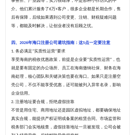
事务所、产业园等，实力很雄厚，不是那种小作坊式的中
介。他们累计服务了
万
客户，很多企业都是长期合作，售
6
+
后有保障，后续如果遇到公司变更、注销、财税疑难问题
等，都能及时解决，让创业者没有后顾之忧。
四、
年海口注册公司避坑指南：这
点一定要注意
2026
5
务必满足
实质性运营
要求
1.
“
”
享受海南的税收优惠政策，前提是企业要
实质性运营
，也
“
”
就是要有固定的办公场所、员工在海南缴纳社保、财务在海
南处理，核心团队和关键决策也要在海口。如果只是注册空
壳公司，不仅不能享受优惠，还可能被列入异常名录，影响
企业信用。
注册地址要合规，拒绝虚假挂靠
2.
不管是用住宅、商用地址还是园区虚拟地址，都要确保地址
真实合规，能提供产权证明或备案的租赁合同。市场监管和
税务部门会实地核查，虚假挂靠地址一旦被发现，公司会被