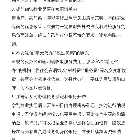
列入经营异常，后续解除异常很麻烦。
提前确认行业是否在负面清单内
3.
房地产、高污染、博彩等行业属于负面清单范畴，不能享受
海南的优惠政策，注册前一定要对照外资准入和跨境服务贸
易负面清单，确认自己的行业是否符合要求，避免白跑一
趟。
不要轻信
零元代办
包过优惠
的噱头
4.
“
”“
”
正规的代办公司会明确收取服务费用，那些宣称
零元代
“
办
的机构，往往会在后续以
材料费
服务费
等名义变相收
”
“
”“
”
费，甚至会泄露企业信息。选择代办时，要优先看资质和口
碑，而不是只看价格。
注册后及时办理税务登记和银行开户
5.
拿到营业执照后，要在
日内办理税务登记，按时进行纳税
30
申报，即使没有经营收入也要零申报，否则会产生罚款和滞
纳金。银行开户可以根据业务需求选择合适的银行，建议选
择在海南有自贸港业务优势的银行，方便后续跨境资金结