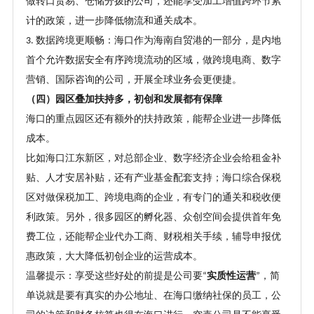
做转口贸易、仓储分拨的公司，还能享受加工增值跨环节累
计的政策，进一步降低物流和通关成本。
数据跨境更顺畅：海口作为海南自贸港的一部分，是内地
3.
首个允许数据安全有序跨境流动的区域，做跨境电商、数字
营销、国际咨询的公司，开展全球业务会更便捷。
（四）园区叠加扶持多，初创和发展都有保障
海口的重点园区还有额外的扶持政策，能帮企业进一步降低
成本。
比如海口江东新区，对总部企业、数字经济企业会给租金补
贴、人才安居补贴，还有产业基金配套支持；海口综合保税
区对做保税加工、跨境电商的企业，有专门的通关和税收便
利政策。另外，很多园区的孵化器、众创空间会提供首年免
费工位，还能帮企业代办工商、财税相关手续，辅导申报优
惠政策，大大降低初创企业的运营成本。
温馨提示：享受这些好处的前提是公司要
实质性运营
，简
“
”
单说就是要有真实的办公地址、在海口缴纳社保的员工，公