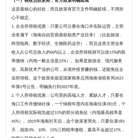
（一）税收负担更轻，官方政策明确延续
这是最核心的好处，而且政策有官方文件明确延续，不用担
心不稳定。
企业所得税优惠：只要公司注册在海口并实际运营，主营
1.
业务属于《海南自由贸易港鼓励类产业目录》（比如旅游、
跨境电商、数字经济、生物医药这些），而且这类主营业务
收入占公司总收入的
以上，企业所得税就可以按
的税
60%
15%
率缴纳（内地一般企业是
）。如果是旅游业、现代服务
25%
业、高新技术产业的公司，从境外投资赚的钱，还能免征企
业所得税。这个政策依据是国家税务总局海南省税务局
2025
年第
号公告，明确执行到
年底。
2
2027
个人所得税优惠：公司里的高端人才、紧缺人才，只要在
2.
海口工作并缴纳社保，一个纳税年度内在海南住满
天，个
183
人所得税实际税负超过
的部分就免征（内地最高税率是
15%
）。
年海南封关后，这个政策更简化，只要住满
45%
2025
183
天，就按
、
、
三档税率缴税，最高不会超过
，
3%
10%
15%
15%