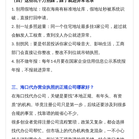
（四）这些坑千万别踩，踩了就进异常名录
别用假地址：现在海南有标准地址库，假地址秒被系统识
1.
破，直接打回申请。
别一址多照超量：同一个住宅地址最多挂
家公司，超过就
2.
3
会触发人工核查，查到没人办公就进异常。
别扰民：要是邻居投诉你家公司噪音大、影响生活，工商
3.
部门会直接让你整改，整改不到位就吊销执照。
别不做年报：每年
月要在国家企业信用信息公示系统报
4.
1-6
年报，不报就进异常。
三、海口代办营业执照的正规公司哪家好？
在海口找代办公司，关键是要找
本地正规、有年头、有资
“
质
的机构。毕竟注册公司只是第一步，后续还要涉及到很多
”
合规的事宜，找靠谱的能省心不少。
很多创业者觉得注册公司流程繁琐，政策又复杂，都会选择
找代办公司帮忙。但市场上的代办机构鱼龙混杂，一不小心