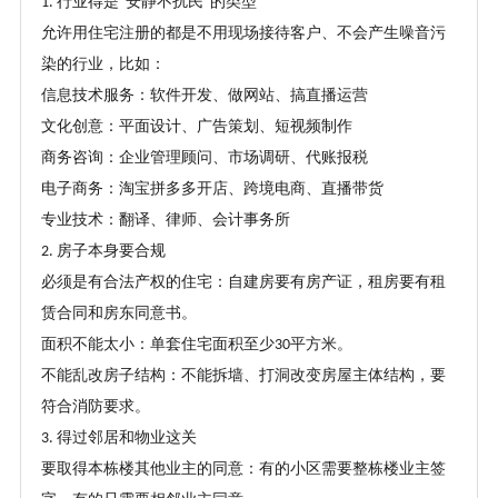
行业得是
安静不扰民
的类型
1.
“
”
允许用住宅注册的都是不用现场接待客户、不会产生噪音污
染的行业，比如：
信息技术服务：软件开发、做网站、搞直播运营
文化创意：平面设计、广告策划、短视频制作
商务咨询：企业管理顾问、市场调研、代账报税
电子商务：淘宝拼多多开店、跨境电商、直播带货
专业技术：翻译、律师、会计事务所
房子本身要合规
2.
必须是有合法产权的住宅：自建房要有房产证，租房要有租
赁合同和房东同意书。
面积不能太小：单套住宅面积至少
平方米。
30
不能乱改房子结构：不能拆墙、打洞改变房屋主体结构，要
符合消防要求。
得过邻居和物业这关
3.
要取得本栋楼其他业主的同意：有的小区需要整栋楼业主签