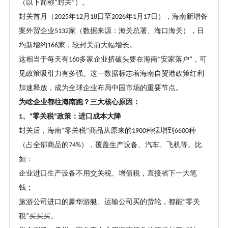
（以下简称
封关
）。
“
”
封关首月（
年
月
日至
年
月
日），海南新增备
2025
12
18
2026
1
17
案外贸企业
家（数据来源：海关总署、海口海关），日
5132
均新增约
家，较封关前大幅增长。
166
这相当于每天有
多家企业挤破头要在海南
安家落户
，可
160
“
”
见政策吸引力有多强。这一数据标志着海南自贸港政策红利
加速释放，成为全球企业布局中国市场的重要节点。
为啥企业都往海南跑？三大核心原因：
、
零关税
政策：进口成本大降
1
“
”
封关后，海南
零关税
商品从原来的
种猛增到
种
“
”
1900
6600
（占全部商品的
），覆盖生产设备、汽车、飞机等。比
74%
如：
企业进口生产设备不用交关税、增值税，直接省下一大笔
钱；
旅游公司进口的豪华游艇、运输公司买的货轮，都能
零关
“
税
买买买。
”