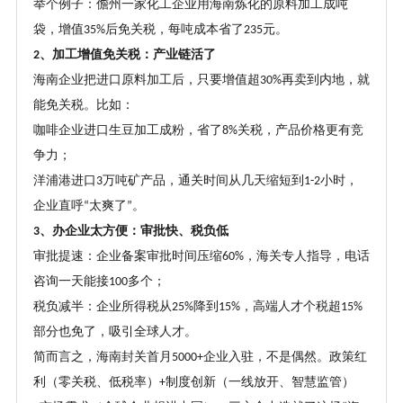
举个例子：儋州一家化工企业用海南炼化的原料加工成吨
袋，增值
后免关税，每吨成本省了
元。
35%
235
、加工增值免关税：产业链活了
2
海南企业把进口原料加工后，只要增值超
再卖到内地，就
30%
能免关税。比如：
咖啡企业进口生豆加工成粉，省了
关税，产品价格更有竞
8%
争力；
洋浦港进口
万吨矿产品，通关时间从几天缩短到
小时，
3
1-2
企业直呼
太爽了
。
“
”
、办企业太方便：审批快、税负低
3
审批提速：企业备案审批时间压缩
，海关专人指导，电话
60%
咨询一天能接
多个；
100
税负减半：企业所得税从
降到
，高端人才个税超
25%
15%
15%
部分也免了，吸引全球人才。
简而言之，海南封关首月
企业入驻，不是偶然。政策红
5000+
利（零关税、低税率）
制度创新（一线放开、智慧监管）
+