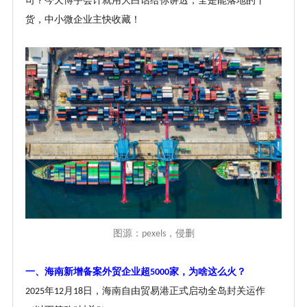
司？今天博宇会计就用大白话给你讲透，全是能落地的干
货，中小微企业主快收藏！
图源：
，侵删
pexels
一、海南新增备案外贸企业超
家，为啥这么火？
5000
年
月
日，海南自由贸易港正式启动全岛封关运作
2025
12
18