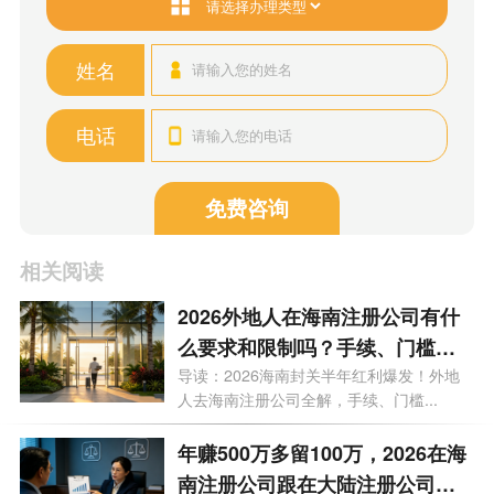
姓名
电话
免费咨询
相关阅读
2026外地人在海南注册公司有什
么要求和限制吗？手续、门槛、
买房上学利弊等9大问题一次性说
导读：2026海南封关半年红利爆发！外地
人去海南注册公司全解，手续、门槛...
透
年赚500万多留100万，2026在海
南注册公司跟在大陆注册公司有