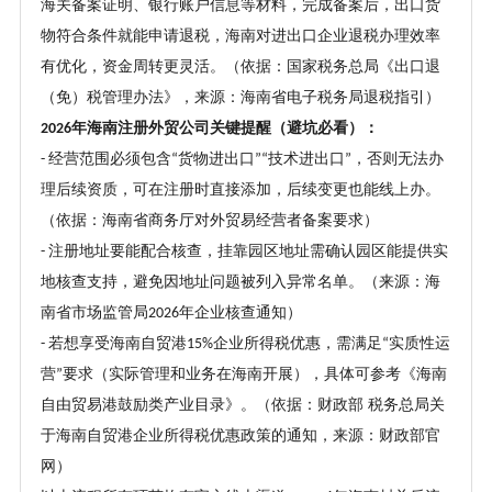
海关备案证明、银行账户信息等材料，完成备案后，出口货
物符合条件就能申请退税，海南对进出口企业退税办理效率
有优化，资金周转更灵活。（依据：国家税务总局《出口退
（免）税管理办法》，来源：海南省电子税务局退税指引）
年海南注册外贸公司关键提醒（避坑必看）：
2026
经营范围必须包含
货物进出口
技术进出口
，否则无法办
-
“
”“
”
理后续资质，可在注册时直接添加，后续变更也能线上办。
（依据：海南省商务厅对外贸易经营者备案要求）
注册地址要能配合核查，挂靠园区地址需确认园区能提供实
-
地核查支持，避免因地址问题被列入异常名单。（来源：海
南省市场监管局
年企业核查通知）
2026
若想享受海南自贸港
企业所得税优惠，需满足
实质性运
-
15%
“
营
要求（实际管理和业务在海南开展），具体可参考《海南
”
自由贸易港鼓励类产业目录》。（依据：财政部 税务总局关
于海南自贸港企业所得税优惠政策的通知，来源：财政部官
网）