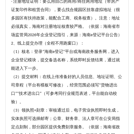
注册地址证明：要么用自己的商用
商住两用地址（带房产
-
/
证复印件和租赁合同），要么找合规园区挂靠虚拟地址（很
多园区有扶持政策，能配合工商、税务核查）。注意：地址
必须真实，海南对注册地址核查较严格。（依据：海南省市
场监管局
年企业登记指引，来源：海南
登记平台公告）
2026
e
、
线上提交办理（全程不用跑窗口）
：
2
（
）
核名：登录
海南
登记
平台或海南政务服务网，进入
1
“
e
”
企业登记模块，提交备选名称，系统即时反馈结果，通过就
能进入下一步。
（
）
提交材料：在线上传准备好的人员信息、地址证明、公
2
司章程（平台有模板可修改），经营范围必须写
货物进出
“
口
技术进出口
（可参考同行业规范表述，平台能自动校
”“
”
验）。
（
）
领执照
刻章：审核通过后，电子营业执照即时生成，
3
+
实体执照可选择邮寄；公章、财务章、法人章可在公安局指
定点刻制，部分园区提供免费刻章服务。（依据：海南省政