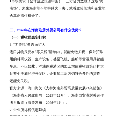
市场需求（全球企业想进中国），三方合力造就了这场
海
+
“
南热
。未来海南能不能持续火下去，就看政策落地和企业能
”
否真正抓住机会了。
二、
年在海南注册外贸公司有什么优势？
2026
（一）税收优惠实打实
零关税
覆盖面扩大
1. “
”
进口货物只要在
零关税
清单内，就能免缴关税，像外贸常
“
”
用的科研仪器、生产设备，甚至飞机、船舶等营运用具都能
享惠。不仅如此，洋浦保税港区的加工增值税收政策已扩大
到整个洋浦经济开发区，企业加工后内销符合条件的货物，
还能免关税。
官方来源：海口海关《支持海南外贸高质量发展
条措施》
21
（海南省人民政府网，
年
月）、海南自贸港封关运作
2025
12
满月报道（海关发布，
年
月）。
2026
1
企业所得税优惠延续
2.