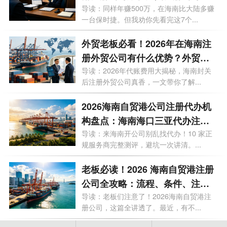
什么区别？一文看懂
导读：同样年赚500万，在海南比大陆多赚
一台保时捷。但我劝你先看完这7个...
外贸老板必看！2026年在海南注
册外贸公司有什么优势？外贸公
司代理记账多少钱一个月？
导读：2026年代账费用大揭秘，海南封关
后注册外贸公司真香，一文带你了解...
2026海南自贸港公司注册代办机
构盘点：海南海口三亚代办注册
公司哪家好？
导读：来海南开公司别乱找代办！10 家正
规服务商完整测评，避坑一次讲清。...
老板必读！2026 海南自贸港注册
公司全攻略：流程、条件、注册
资金、地址、贸易玩法一文说透
导读：老板们注意了！2026海南自贸港注
册公司，这篇全讲透了。最近，有不...