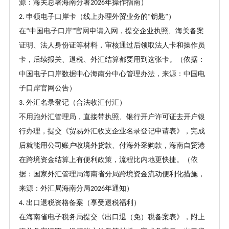
源：海关总署海南分署
年操作指南）
2026
申领电子口岸卡（线上办理外贸业务的
钥匙
）
2.
“
”
在
中国电子口岸
官网申请入网，提交企业执照、海关备案
“
”
证明、法人身份证等材料，审核通过后领取法人卡和操作员
卡，后续报关、退税、外汇结算都要用到这张卡。（依据：
中国电子口岸数据中心海南分中心管理办法，来源：中国电
子口岸官网公告）
外汇名录登记（合法收汇付汇）
3.
不用跑外汇管理局，直接带执照、银行开户许可证去开户银
行办理，提交《贸易外汇收支企业名录登记申请表》，完成
后就能用公司账户收境外货款、付海外采购款，海南自贸港
在跨境资金结算上有便利政策，流程比内地更快捷。（依
据：国家外汇管理局海南省分局跨境资金流动便利化措施，
来源：外汇局海南分局
年通知）
2026
出口退税资格备案（享受退税福利）
4.
在海南省电子税务局提交《出口退（免）税备案表》，附上