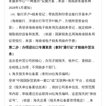
务服务中心
一网通办
实施方案，来源：海南政务服务网
“
”
年
月通知）
2026
1
（
）
银行开户
税务登记：带执照和印章去银行开基本户
4
+
（海南银行、洋浦分行等可开
账户，方便跨境资金结
FT
算）；再登录海南省电子税务局完成税务登记，核定税种，
领取税控设备和发票。（依据：国家税务总局海南省税务局
征管指引，来源：海南省电子税务局操作手册）
第二步：办理进出口专属资质（拿到
通行证
才能做外贸业
“
”
务）
这步是外贸公司的核心，办完才能报关、收外汇、退税款，
全程线上办理，不用跑多个部门。
海关报关单位备案（拿到
位海关编码）
1.
10
登录
中国国际贸易单一窗口
或
互联网
海关
平台，在线提
“
”
“
+
”
交《报关单位备案信息表》，填好公司基本信息、经营范围
等内容，审核通过后会获得
位海关编码，这是报关的
身份
10
“
证号
。（依据：海关总署《报关单位备案管理规定》，来
”