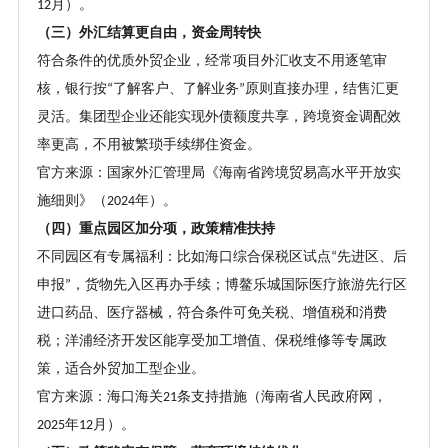
月）。
12
（三）外汇结算更自由，资金周转快
符合条件的优质外贸企业，经常项目外汇收支不用逐笔审
核，银行按
了解客户、了解业务
原则直接办理，结售汇更
“
”
灵活。集团型企业还能实现外债额度共享，跨境资金调配效
率更高，不用被繁琐手续绑住资金。
官方来源：国家外汇管理局《海南省跨境贸易高水平开放实
施细则》（
年）。
2024
（四）重点园区加分项，政策精准扶持
不同园区有专属福利：比如海口综合保税区试点
先进区、后
“
申报
，货物先入区再办手续；博鳌乐城国际医疗旅游先行区
”
进口药品、医疗器械，符合条件可免关税、增值税和消费
税；洋浦经济开发区能享受加工增值、保税维修等专属政
策，适合外贸加工型企业。
官方来源：海口海关
条支持措施（海南省人民政府网，
21
年
月）。
2025
12