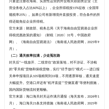
只要是注册在海南、实质性运营的外贸相关鼓励类企业（主
营业务收入占比
以上），企业所得税按
征收（全国常
60%
15%
规税率
）。如果公司有新增境外直接投资，符合条件的所
25%
得还能免征企业所得税。
官方来源：财政部、税务总局《关于海南自由贸易港企业所
得税优惠政策的通知》（财税〔
〕
号，中国政府
2020
31
网）、《海南自由贸易港法》（海南省人民政府网，
年
2025
9
月）。
（二）通关效率拉满，少走冤枉路
封关后
一线放开、二线管住
政策落地，对不涉证、不涉检
“
”
的
零关税
货物和保税货物，实行
径予放行
模式
进口报
“
”
“
”
——
关单申报项目从
项精简到
项，不用逐票审核，通关速度
105
33
大幅提升。空港口岸还有
机坪直提
空侧直通
等便利措施，
“
”“
”
国内国际货物流转更顺畅。
官方来源：海口海关封关运作满月通报（海关发布，
年
2026
1
月）、海口海关
条支持措施（海南省人民政府网，
年
21
2025