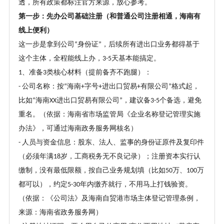
透，所有政策都标注官方来源，放心参考。
第一步：先办公司基础注册（和普通公司注册相通，海南有
线上便利）
这一步是拿到公司
身份证
，后续所有进出口业务都得基于
“
”
这个主体，全程能线上办，
天基本能搞定。
3-5
、
准备
类核心材料（提前备齐不跑腿）
：
1
3
公司名称：按
海南
字号
进出口贸易
有限公司
格式起，
-
“
+
+
+
”
比如
海南
进出口贸易有限公司
，建议备
个备选，避免
“
XX
”
3-5
重名。（依据：海南省市场监管局《企业名称登记管理实施
办法》，可通过海南政务服务网核名）
人员与资金信息：股东、法人、监事的身份证原件及复印件
-
（必须年满
岁，工商税务无不良记录）；注册资本实行认
18
缴制，没有最低限额，按自己业务规划填（比如
万、
万
50
100
都可以），约定
年内缴齐就行，不用马上打钱验资。
5-30
（依据：《公司法》及海南自贸港市场主体登记管理条例，
来源：海南省政务服务网）