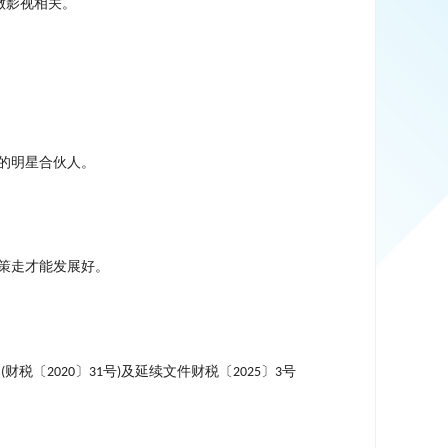
做影视相关。
的明星合伙人。
策走才能发展好。
》
财税〔
〕
号
及延续文件财税〔
〕
号
(
2020
31
)
2025
3