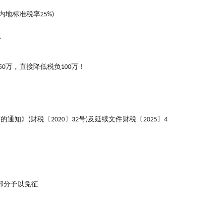
内地标准税率
25%)
"
万，直接降低税负
万
！
50
100
策的通知》
财税〔
〕
号
及延续文件财税〔
〕
(
2020
32
)
2025
4
部分予以免征