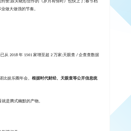
的刑警
跟关晓彤合作的《岁月有情时》也快上了
春节档
;
;
事业做大做强的节奏。
业已从
年
家增至超
万家
天眼查
企查查数据
2018
1561
2
;
/
堪比娱乐圈年会。
根据时代财经、天眼查等公开信息统
看就是腾式幽默的产物。