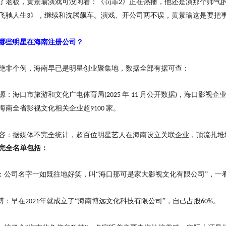
了老板，黄景瑜演戏可没闲着：《罚罪
》正在热播，他还是演那个帅气
2
飞驰人生
》，继续和沈腾飙车。演戏、开公司两不误，黄景瑜这是要把
3
哪些明星在海南注册公司
？
绝非个例，海南早已是明星创业聚集地，数据全部有据可查：
源：海口市旅游和文化广电体育局
年
月公开数据
，海口影视企
(2025
11
)
海南全省影视文化相关企业超
家。
9100
容：据媒体不完全统计，超百位明星艺人在海南设立关联企业，顶流扎堆
完全名单包括：
：公司名字一如既往地好笑，叫“海口那可是家大影视文化有限公司”，一
博：早在
年就成立了“海南博远文化科技有限公司”，自己占股
。
2021
60%