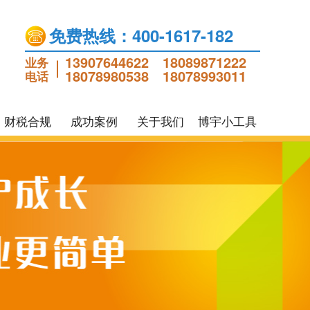
免费热线：400-1617-182
13907644622
18089871222
业务
18078980538
18078993011
电话
财税合规
成功案例
关于我们
博宇小工具