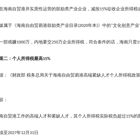
在海南自贸港并实质性运营的鼓励类产业企业，减按
征收企业所得税
15%
(
媒属于《海南自由贸易港鼓励类产业目录
年本
》中的
文化创意产业
(2020
)
"
一部戏赚
万，内地要交
万企业所得税，符合条件的话，海南只需
1000
250
1
策二：个人所得税最高
15%
据：《财政部
税务总局关于海南自由贸易港高端紧缺人才个人所得税政
容：
南自贸港工作的高端人才和紧缺人才，其个人所得税实际税负超过
的
15%
续至
年
月
日
2027
12
31