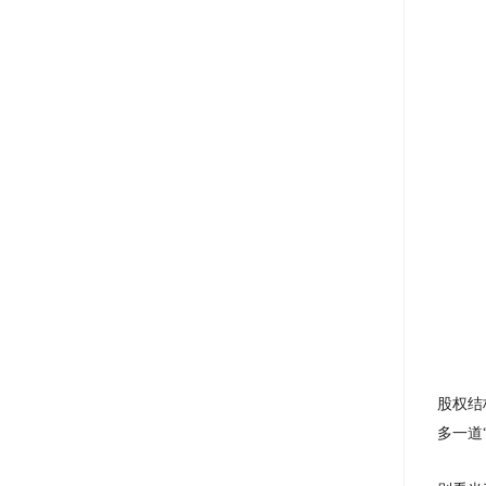
股权结
多一道