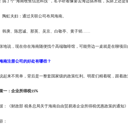
：搞了个“海南牧鱼信息科技”，名字听着像要去海边搞养殖，实际上还是
、陶虹夫妇：通过关联公司布局海南。
、韩庚、陈思诚、那英、吴京、白敬亭、黄子韬……
张地说，现在你在海南随便找个高端咖啡馆，可能旁边一桌就是在聊项目
海南注册公司的好处有哪些
？
说起来不简单，背后是一整套国家级的政策红利。明星们精着呢，跟着政
策一：企业所得税
15%
据：《财政部
税务总局关于海南自由贸易港企业所得税优惠政策的通知
容：