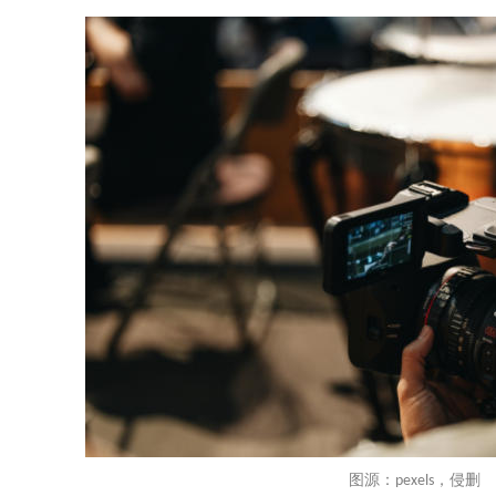
图源：
，侵删
pexels