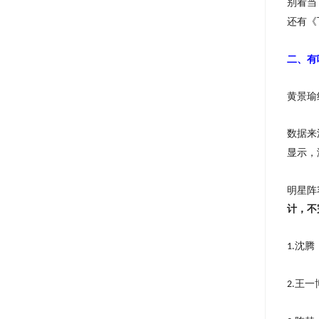
别看当
还有《
二、有
黄景瑜
数据来
显示，
明星阵
计，不
沈腾
1.
王一
2.