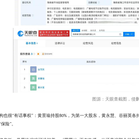
图源：天眼查截图，侵
构也很
“有话事权”：黄景瑜持股
，为第一大股东，黄永慧、谷丽英各
80%
“保险”。