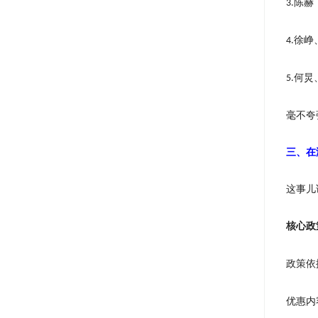
陈赫
3.
徐峥
4.
何炅
5.
毫不夸
三、在
这事儿
核心政
政策依
优惠内