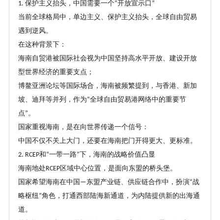
保护主义抬头，中国需要一个
开放宣示口
1.
“
”
当前全球格局中，单边主义、保护主义抬头，全球自由贸易
遇到逆风。
在这种背景下：
海南自贸港被国际社会视为中国坚持高水平开放、建设开放
型世界经济的重要支点；
博鳌亚洲论坛等国际场合，海南被频繁提到，与香港、新加
坡、迪拜等并列，作为
全球自由贸易港网络中的重要节
“
点
。
”
国家重视海南，是在向世界传递一个信号：
中国不仅不关上大门，还要在海南把门开得更大、更标准。
和
一带一路
下，海南的战略价值凸显
2. RCEP
“
”
海南地处
区域中心位置，是面向东盟的桥头堡。
RCEP
国家希望海南在中国
东盟产业链、供应链合作中，扮演
战
—
“
略枢纽
角色，打通西部陆海新通道，为内陆提供新的出海通
”
道。