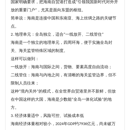
国家明确要求，把海南自贸港打造成
引领我国新时代对外开
“
放的重要门户
，尤其是面向东盟的枢纽。
”
简单说：海南是连接中国和东南亚、海上丝绸之路的关键节
点。
地理单元：全岛独立，适合
一线放开、二线管住
2.
“
”
海南是一个独立的地理单元，四周环海，便于实施全岛封
关、海关监管特殊区域的制度。
这样可以做到：
一线放开：海南与国际之间，货物、要素高度自由流动；
二线管住：海南与内地之间，有清晰的海关监管边界，但不
限制人员往来；
这种
境内关外
的模式，在全世界自贸港里并不新鲜，但放
“
”
在中国这样的大国，海南是少数能
全岛一体化试验
的地
“
”
方。
经济体量适中，风险可控、试验成本低
3.
海南经济体量相对较小，
年
约
亿元，尚未破万
2024
GDP
7936