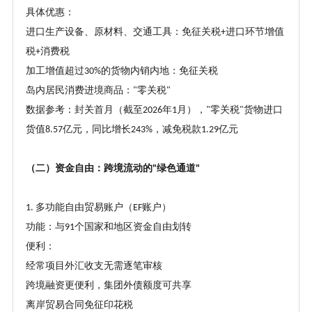
具体优惠：
进口生产设备、原材料、交通工具：免征关税
进口环节增值
+
税
消费税
+
加工增值超过
的货物内销内地：免征关税
30%
岛内居民消费进境商品：
零关税
"
"
数据参考：封关首月（截至
年
月），
零关税
货物进口
2026
1
"
"
货值
亿元，同比增长
，减免税款
亿元
8.57
243%
1.29
（二）资金自由：跨境流动的
绿色通道
"
"
多功能自由贸易账户（
账户）
1.
EF
功能：与
个国家和地区资金自由划转
91
便利：
经常项目外汇收支无需逐笔审核
跨境融资更便利，集团外债额度可共享
离岸贸易合同免征印花税