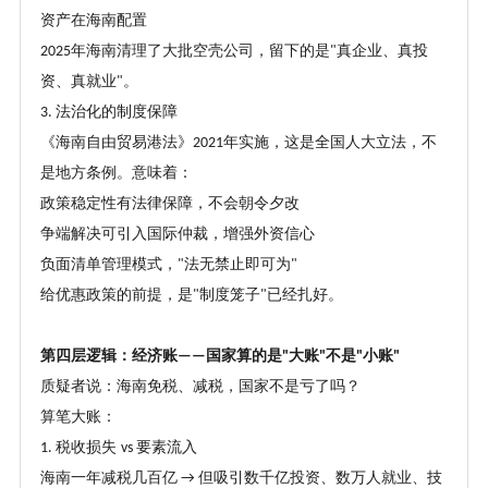
资产在海南配置
年海南清理了大批空壳公司，留下的是
真企业、真投
2025
"
资、真就业
。
"
法治化的制度保障
3.
《海南自由贸易港法》
年实施，这是全国人大立法，不
2021
是地方条例。意味着：
政策稳定性有法律保障，不会朝令夕改
争端解决可引入国际仲裁，增强外资信心
负面清单管理模式，
法无禁止即可为
"
"
给优惠政策的前提，是
制度笼子
已经扎好。
"
"
第四层逻辑：经济账
国家算的是
大账
不是
小账
——
"
"
"
"
质疑者说：海南免税、减税，国家不是亏了吗？
算笔大账：
税收损失
要素流入
1.
vs
海南一年减税几百亿
但吸引数千亿投资、数万人就业、技
→