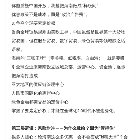
你越质疑中国开放，我越把海南做成
样板间
"
"
优惠政策不是成本，而是
政治广告费
。
"
"
争夺全球要素定价权
3.
当前全球贸易规则由美欧主导，中国虽然是世界第一大货物
贸易国，但在服务贸易、数字贸易、绿色贸易等领域缺乏话
语权。
海南的
三张王牌
（零关税、低税率、自由港），就是要吸
"
"
引全球企业来海南设立区域总部、运营中心、资金池，逐步
把海南打造成：
亚太地区的供应链管理中心
人民币国际化的离岸中心
绿色金融和碳交易的定价中心
掌握了要素定价权，才能在全球化
时代不被边缘化。
2.0
第三层逻辑：风险对冲
为什么敢给？因为
管得住
——
"
"
很多人担心：给海南这么多优惠，会不会变成
税天堂
？会
"
bi
"