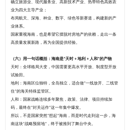
确立旅游业、现代服务业、高新技术产业、热带特色高效农
业为四大主导产业；
布局航天、深海、种业、数字、绿色等新赛道，构建新的产
业体系。
国家重视海南，也是希望它摆脱对房地产的依赖，走出一条
高质量发展新路，再为全国提供经验。
（六）用一句话概括：海南是
天时
地利
人和
的产物
“
+
+
”
天时：全球格局大变，中国需要更高水平开放、制度型开放
试验田。
地利：海南区位独特，全岛独立，适合做
一线放开、二线管
“
住
的海关特殊监管区。
”
人和：国家战略连续多年聚焦，政策、法律、项目持续加
码，最终在
封关运作
这一年集中爆发。
“
”
所以，不是国家突然
想起
海南，而是时代走到这一步，海
“
”
南这块
战略预留地
，终于被推到了舞台中央。
“
”