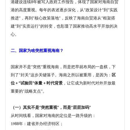
港建设连续
年被写入政府工作报告，体现了国家对海南自贸
8
港的高度重视。每年的表述逐步深化，从
政策设计
到
实践
“
”
“
推进
，再到
核心政策落地
，反映了海南自贸港从
框架搭
”
“
”
“
建
到
实质运行
的转变，也彰显了国家推动高水平开放的决
”
“
”
心。
二、国家为啥突然重视海南？
国家并不是
突然
重视海南，而是把早就布局的一盘棋，下
“
”
到了
封关
这步关键落子。海南之所以被重用，是因为：
区
“
”
位
试验田
体量
时代背景
，让它成为新时代对外开放最
+ “
”
+
重要的
战略支点
。
“
”
（一）其实不是
突然重视
，而是
层层加码
“
”
“
”
从时间线看，国家对海南的定位是一路升级的：
年：建省并办经济特区；
1988