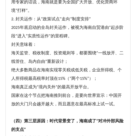
用专家的话说，海南就是要为全国扩大开放、优化营商环
境
打样
。
“
”
封关运作：从
政策试点
走向
制度安排
2.
“
”
“
”
年底启动的全岛封关运作，被视为海南自贸港由
起步阶
2025
“
段
进入
实质性运作
的里程碑。
”
“
”
封关意味着：
海关监管、税收制度、投资规则等，都要围绕
一线放开、二
“
线管住、岛内自由
重新设计；
”
绝大多数商品在海南实现零关税或低关税，企业所得税、个
人所得税最高税率封顶在
（
两个
）；
15%
“
15%”
海南真正成为
境内关外
的最高开放平台。
“
”
国家在这个节点把海南推到前台，是要向世界宣示：中国开
放的大门只会越开越大，而且愿意在最高标准上试一试。
（
四
）
第三层原因：时代背景变了，海南成了
对冲外部风险
“
的支点
”