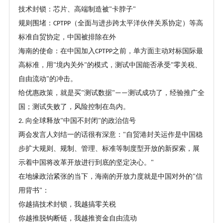
技术封锁：芯片、高端制造被
卡脖子
"
"
规则围堵：
（全面与进步跨太平洋伙伴关系协定）等高
CPTPP
标准自贸协定，中国被排除在外
海南的使命：在中国加入
之前，单方面主动对标国际最
CPTPP
高标准，用
境内关外
的模式，测试中国能否承受
零关税、
"
"
"
自由流动
的冲击。
"
给优惠政策，就是买
测试数据
测试成功了，经验推广全
"
"——
国；测试失败了，风险控制在岛内。
向全球释放
中国不封闭
的政治信号
2.
"
"
两会发言人刘结一的话很有深意：
自贸港封关运作是中国稳
"
步扩大规则、规制、管理、标准等制度型开放的新探索，展
示着中国将改革开放进行到底的坚定决心。
"
在地缘政治紧张的当下，海南的开放力度就是中国对外的
信
"
用背书
：
"
你越搞技术封锁，我越搞零关税
你越推脱钩断链，我越推资金自由流动