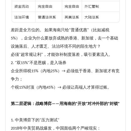
差距是全方位的。
如果海南只给
普通优惠
（比如减税
"
"
），企业为什么要放弃成熟的香港、新加坡，去一个基础
5%
设施落后、人才匮乏、法治环境不同的陌生地方？
必须
超常规让利
，才能弥补制度落差，吸引要素流入。
"
"
双
不是恩赐，是入场券
2. "
15%"
企业所得税
（内地
）
必须低于香港、新加坡才有竞
15%
25%
→
争力；
个税
封顶（内地
）
必须让高端人才算得过账。
15%
45%
→
第二层逻辑：战略博弈
用海南的
开放
对冲外部的
封锁
——
"
"
"
"
中美博弈下的
压力测试
1.
"
"
年中美贸易战爆发，中国面临两个严峻现实：
2018