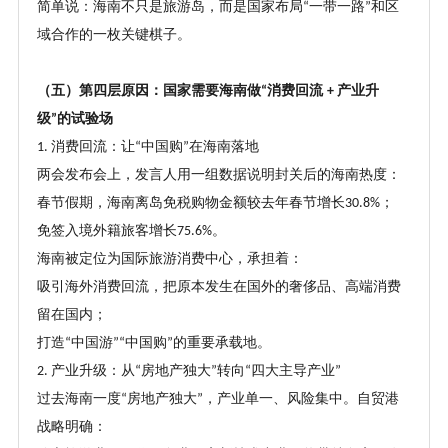
简单说：海南不只是旅游岛，而是国家布局
一带一路
和区
“
”
域合作的一枚关键棋子。
（五）第四层原因：国家需要海南做
消费回流
产业升
“
+
级
的试验场
”
消费回流：让
中国购
在海南落地
1.
“
”
两会发布会上，发言人用一组数据说明封关后的海南热度：
春节假期，海南离岛免税购物金额较去年春节增长
；
30.8%
免签入境外籍旅客增长
。
75.6%
海南被定位为国际旅游消费中心，承担着：
吸引海外消费回流，把原本发生在国外的奢侈品、高端消费
留在国内；
打造
中国游
中国购
的重要承载地。
“
”“
”
产业升级：从
房地产独大
转向
四大主导产业
2.
“
”
“
”
过去海南一度
房地产独大
，产业单一、风险集中。自贸港
“
”
战略明确：