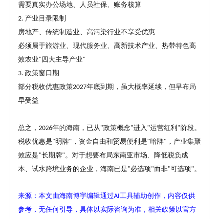
需要真实办公场地、人员社保、账务核算
产业目录限制
2.
房地产、传统制造业、高污染行业不享受优惠
必须属于旅游业、现代服务业、高新技术产业、热带特色高
效农业
四大主导产业
"
"
政策窗口期
3.
部分税收优惠政策
年底到期，虽大概率延续，但早布局
2027
早受益
总之，
年的海南，已从
政策概念
进入
运营红利
阶段。
2026
"
"
"
"
税收优惠是
明牌
，资金自由和贸易便利是
暗牌
，产业集聚
"
"
"
"
效应是
长期牌
。对于想要布局东南亚市场、降低税负成
"
"
本、试水跨境业务的企业，海南已是
必选项
而非
可选项
。
"
"
"
"
来源：本文由海南博宇编辑通过
工具辅助创作，内容仅供
AI
参考，无任何引导，具体以实际咨询为准，相关政策以官方