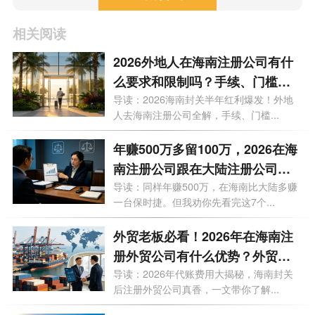
相关阅读
2026外地人在海南注册公司有什
么要求和限制吗？手续、门槛、
买房上学利弊等9大问题一次性说
导读：2026海南封关半年红利爆发！外地
人去海南注册公司全解，手续、门槛...
透
年赚500万多留100万，2026在海
南注册公司跟在大陆注册公司有
什么区别？一文看懂
导读：同样年赚500万，在海南比大陆多赚
一台保时捷。但我劝你先看完这7个...
外贸老板必看！2026年在海南注
册外贸公司有什么优势？外贸公
司代理记账多少钱一个月？
导读：2026年代账费用大揭秘，海南封关
后注册外贸公司真香，一文带你了解...