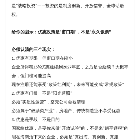
是
战略投资
投资的是制度创新、开放信誉、全球话语
"
"——
权。
给你的启示：优惠政策是
窗口期
，不是
永久饭票
"
"
"
"
必须认清的三个现实：
优惠有期限，但窗口期在缩小
1.
企业所得税
优惠延续到
年底，之后是否延续？大概率
15%
2027
会，但门槛可能提高
现在注册还能享受
政策红利期
，未来可能变成
常规政策
"
"
"
"
优惠有门槛，不是
阳光普照
2.
"
"
必须
实质性运营
，空壳公司会被清理
"
"
必须属于
鼓励类产业
，房地产、传统制造业不享受优惠
"
"
优惠是手段，不是目的
3.
国家给优惠，是要你来做
开放试验
的，不是来
躺平避税
的
"
"
"
"
能在海南活下来的企业，必须是
真出海、真创新、真服
"