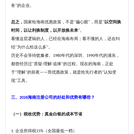
务
的企业。
"
总之，
国家给海南优惠政策，不是
偏心眼
，而是
以空间换
"
"
"
时间，以让利换制度，以开放换未来
。
"
看懂这层逻辑的人，已经在海南布局；看不懂的人，还在纠
结
为什么给这么多
。
"
"
历史不会等待犹豫者。
年代的深圳、
年代的浦东，
1980
1990
都曾经历过
质疑
理解
追捧
的过程。现在的海南，正处
"
-
-
"
于
理解
的前夜
而优惠政策，就是给先行者的
认知变
"
"
——
"
现
工具。
"
三、
海南注册公司的好处和优势有哪些？
2026
（一）税收优势：真金白银的成本节省
企业所得税
（全国最低一档）
1.
15%