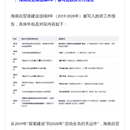
8
海南自贸港建设连续
年（
年）被写入政府工作报
8
2019-2026
告，具体年份及对应内容如下：
从
年
探索建设
到
年
启动全岛封关运作
，海南自贸
2019
“
”
2026
“
”