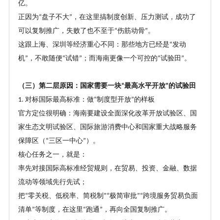
亿。
正因为
盘子不大
，在这里搞制度创新、压力测试，成功了
“
”
可以复制推广，失败了也不至于
伤筋动骨
。
“
”
这跟上海、深圳等经济重心不同：那些地方已经是
发动
“
机
，不敢随便
试错
；而海南更像一个可控的
试验田
。
”
“
”
“
”
（
三
）
第二层原因：国家需要一块
最高水平开放
的试验田
“
”
对标国际最高标准：做
制度型开放
的样板
1.
“
”
官方定位很明确：海南要建设全面深化改革开放试验区、国
家生态文明试验区、国际旅游消费中心和国家重大战略服务
保障区（
三区一中心
）。
“
”
核心任务之一，就是：
率先对接国际高标准经贸规则，在贸易、投资、金融、数据
流动等领域先行先试；
把
零关税、低税率、简税制
极简审批
跨境服务贸易负面
“
”“
”“
清单
等制度，在这里
跑通
，再向全国复制推广。
”
“
”