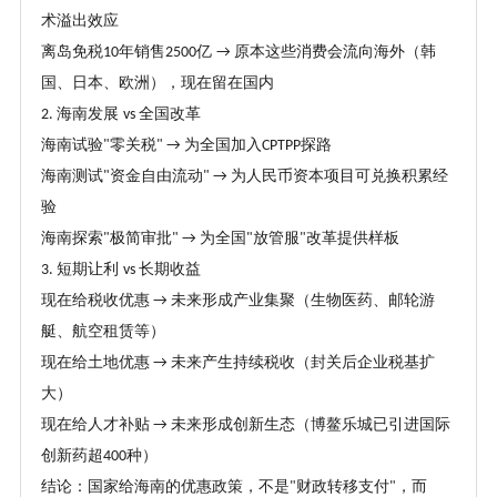
术溢出效应
离岛免税
年销售
亿
原本这些消费会流向海外（韩
10
2500
→
国、日本、欧洲），现在留在国内
海南发展
全国改革
2.
vs
海南试验
零关税
为全国加入
探路
"
" →
CPTPP
海南测试
资金自由流动
为人民币资本项目可兑换积累经
"
" →
验
海南探索
极简审批
为全国
放管服
改革提供样板
"
" →
"
"
短期让利
长期收益
3.
vs
现在给税收优惠
未来形成产业集聚（生物医药、邮轮游
→
艇、航空租赁等）
现在给土地优惠
未来产生持续税收（封关后企业税基扩
→
大）
现在给人才补贴
未来形成创新生态（博鳌乐城已引进国际
→
创新药超
种）
400
结论：国家给海南的优惠政策，不是
财政转移支付
，而
"
"