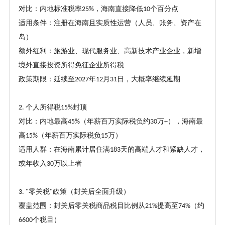
对比：内地标准税率
，海南直接降低
个百分点
25%
10
适用条件：注册在海南且实质性运营（人员、账务、资产在
岛）
额外红利：旅游业、现代服务业、高新技术产业企业，新增
境外直接投资所得免征企业所得税
政策期限：延续至
年
月
日，大概率继续延期
2027
12
31
个人所得税
封顶
2.
15%
对比：内地最高
（年薪百万实际税负约
万
），海南最
45%
30
+
高
（年薪百万实际税负
万）
15%
15
适用人群：在海南累计居住满
天的高端人才和紧缺人才，
183
或年收入
万以上者
30
零关税
政策（封关后全面升级）
3. "
"
覆盖范围：封关后零关税商品税目比例从
提高至
（约
21%
74%
个税目）
6600