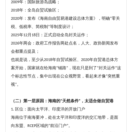
年：国际旅游岛战略；
2009
年：全岛自贸试验区；
2018
年：发布《海南自由贸易港建设总体方案》，明确
零关
2020
“
税、低税率、简税制
等制度设计；
”
年
月
日：正式启动全岛封关运作；
2025
12
18
年两会：政府工作报告两处点名，人大、政协新闻发布
2026
会都重点提及；
也就是说，至少从
年自贸试验区、
年自贸港总体方
2018
2020
案开始，国家就在给海南
铺路
，现在只是到了
封关运作
这
“
”
“
”
个标志性节点，集中出现在公众视野里，看起来才像
突然重
“
视
。
”
（
二
）
第一层原因：海南的
天然条件
，太适合做自贸港
“
”
区位：面向太平洋、印度洋的开放门户
1.
海南位于南海要冲，处在太平洋和印度洋的交汇地带，是面
向东盟、
区域的
前沿门户
。
RCEP
“
”