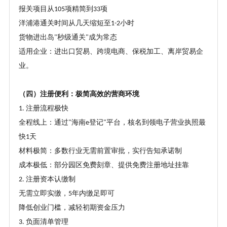
报关项目从
项精简到
项
105
33
洋浦港通关时间从几天缩短至
小时
1-2
货物进出岛
秒级通关
成为常态
"
"
适用企业：进出口贸易、跨境电商、保税加工、离岸贸易企
业。
（四）注册便利：极简高效的营商环境
注册流程极快
1.
全程线上：通过
海南
登记
平台，核名到领电子营业执照最
"
e
"
快
天
1
材料极简：多数行业无需前置审批，实行告知承诺制
成本极低：部分园区免费刻章、提供免费注册地址挂靠
注册资本认缴制
2.
无需立即实缴，
年内缴足即可
5
降低创业门槛，减轻初期资金压力
负面清单管理
3.