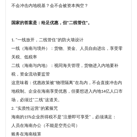
不会冲击内地税基？会不会被资本掏空？
国家的答案是：给足优惠，但
二线管住
。
"
"
一线放开，二线管住
的防火墙设计
1. "
"
一线（海南与境外）：货物、资金、人员自由进出，享受零
关税、低税率
二线（海南与内地）：视同海关管理，货物进入内地要补
税，资金流动要监管
这意味着：优惠政策被
物理隔离
在岛内，不会直接冲击内
"
"
地税制。企业在海南享受优惠，但要想进入内地
亿人口市
14
场，必须过
二线
这道关。
"
"
实质性运营
的紧箍咒
2. "
"
海南的
企业所得税不是
注册即可享受
，必须满足：
15%
"
"
人员在海南办公（不能是空壳公司）
账务在海南核算