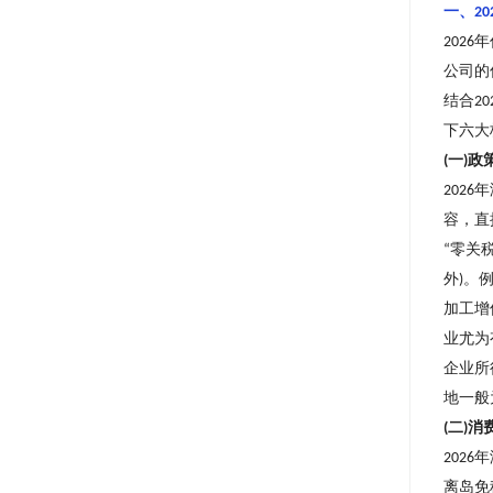
一、
20
年
2026
公司的
结合
20
下六大
一
政
(
)
年
2026
容，直
零关
“
外
。
)
加工增
业尤为
企业所
地一般
二
消
(
)
年
2026
离岛免