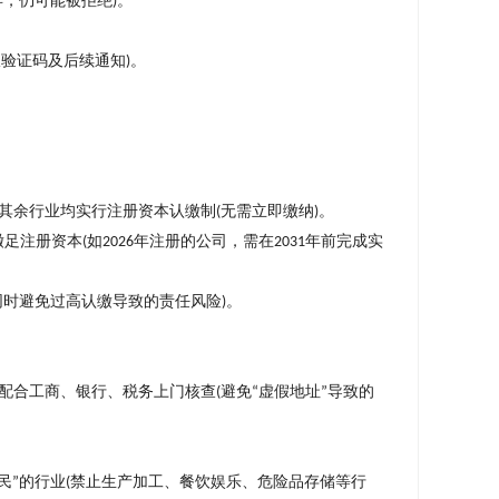
年，仍可能被拒绝
。
)
收验证码及后续通知
。
)
其余行业均实行注册资本认缴制
无需立即缴纳
。
(
)
缴足注册资本
如
年注册的公司，需在
年前完成实
(
2026
2031
同时避免过高认缴导致的责任风险
。
)
配合工商、银行、税务上门核查
避免
虚假地址
导致的
(
“
”
民
的行业
禁止生产加工、餐饮娱乐、危险品存储等行
”
(