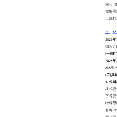
税
、
+
需要注
正规代
二、
20
年
2026
综合判
一
核
(
)
年
2026
本
年
5
二
具
(
)
公司
1.
格式要
字号要
特殊限
名称中