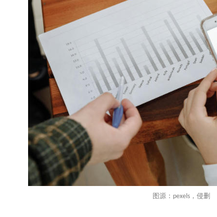
图源：
，侵删
pexels