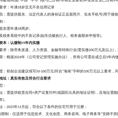
用敏感词
如
中国
中华
或与已注销
吊销企业重名
即使原企业已注销
(
“
”“
”)
/
(
3
要求：年满
岁且无不良信用记录
18
员：需提供股东、法定代表人的身份证正反面照片、实名手机号
用于接
(
制：
股东需年满
周岁
18
;
及税务系统中的不良记录
如失信被执行人、税务逾期未申报等
。
(
)
资本：认缴制
年内实缴
+5
要求：除劳务派遣、人力资源、金融等特殊行业
需实缴
万元及以上
，
(
200
)
限：根据
年《公司登记管理实施办法》，所有公司需在成立后
年内
2024
5
度：初创企业建议填写
万元
符合
海南
字样的
万元以上要求，
50-100
(
“
”
100
地址：真实有效且符合行业要求
型：
址：需提供租赁合同
房产证复印件
或园区出具的地址证明
，且地址需能
+
(
)
常
。
)
址：
年
月起，符合以下条件的住宅可用于注册：
2025
11
业限制：仅适用于信息技术、文化创意、商务咨询、电子商务等
安静不扰
“