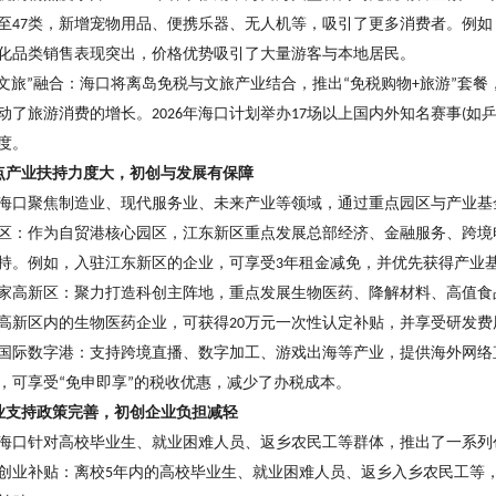
至
类，新增宠物用品、便携乐器、无人机等，吸引了更多消费者。例如
47
化品类销售表现突出，价格优势吸引了大量游客与本地居民。
文旅
融合：海口将离岛免税与文旅产业结合，推出
免税购物
旅游
套餐
”
“
+
”
动了旅游消费的增长。
年海口计划举办
场以上国内外知名赛事
如
2026
17
(
度。
点产业扶持力度大，初创与发展有保障
海口聚焦制造业、现代服务业、未来产业等领域，通过重点园区与产业基
区：作为自贸港核心园区，江东新区重点发展总部经济、金融服务、跨境
持。例如，入驻江东新区的企业，可享受
年租金减免，并优先获得产业
3
家高新区：聚力打造科创主阵地，重点发展生物医药、降解材料、高值食
高新区内的生物医药企业，可获得
万元一次性认定补贴，并享受研发费
20
国际数字港：支持跨境直播、数字加工、游戏出海等产业，提供海外网络
，可享受
免申即享
的税收优惠，减少了办税成本。
“
”
业支持政策完善，初创企业负担减轻
海口针对高校毕业生、就业困难人员、返乡农民工等群体，推出了一系列
创业补贴：离校
年内的高校毕业生、就业困难人员、返乡入乡农民工等
5