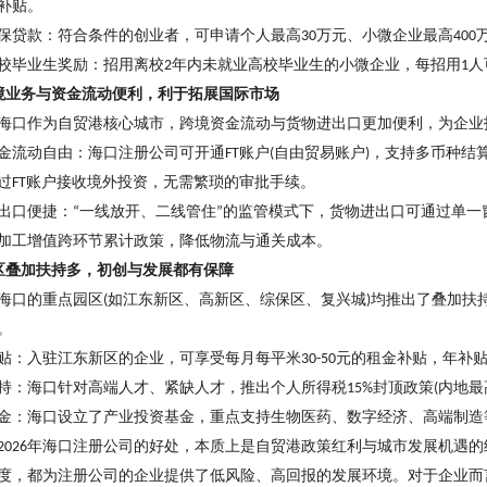
补贴。
保贷款：符合条件的创业者，可申请个人最高
万元、小微企业最高
30
400
校毕业生奖励：招用离校
年内未就业高校毕业生的小微企业，每招用
人
2
1
境业务与资金流动便利，利于拓展国际市场
海口作为自贸港核心城市，跨境资金流动与货物进出口更加便利，为企业
金流动自由：海口注册公司可开通
账户
自由贸易账户
，支持多币种结
FT
(
)
过
账户接收境外投资，无需繁琐的审批手续。
FT
出口便捷：
一线放开、二线管住
的监管模式下，货物进出口可通过单一
“
”
加工增值跨环节累计政策，降低物流与通关成本。
区叠加扶持多，初创与发展都有保障
海口的重点园区
如江东新区、高新区、综保区、复兴城
均推出了叠加扶
(
)
。
贴：入驻江东新区的企业，可享受每月每平米
元的租金补贴，年补
30-50
持：海口针对高端人才、紧缺人才，推出个人所得税
封顶政策
内地最
15%
(
金：海口设立了产业投资基金，重点支持生物医药、数字经济、高端制造
年海口注册公司的好处，本质上是自贸港政策红利与城市发展机遇的
2026
度，都为注册公司的企业提供了低风险、高回报的发展环境。对于企业而