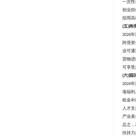
一次性
创业担
招用高
五
跨
(
)
年
2026
跨境资
业可通
货物进
可享受
六
园
(
)
年
2026
项福利
租金补
人才支
产业基
总之，
扶持力