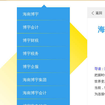
返回
海南博宇
博宇会计
海
博宇财税
博宇税务
博宇企服
导读：
把握时
海南博宇集团
世界变
当前，
海南博宇会计
为连接