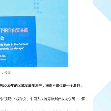
会，侵删
来
年的区域发展变局中，海南不仅仅是一个岛屿，
10-20
称
顶配
：杨荣文、中国入世首席谈判代表龙永图、中国
“
”