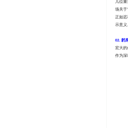
几位重
场关于
正如迟
示意义
躬
02.
宏大的
作为深