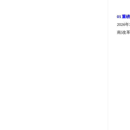
重磅
01
年
2026
南
改
)