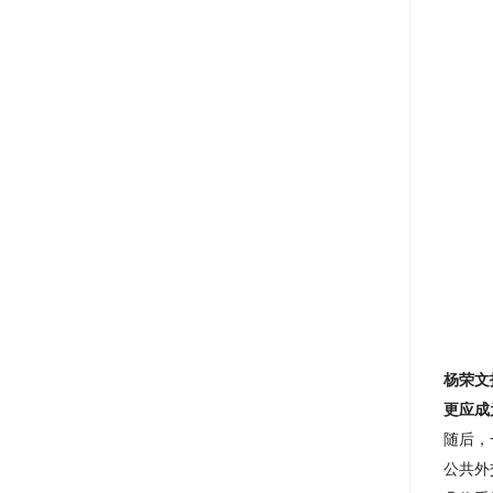
杨荣文
更应成
随后，
公共外