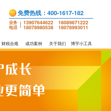
免费热线：400-1617-182
13907644622
18089871222
业务
18078980538
18078993011
电话
财税合规
成功案例
关于我们
博宇小工具