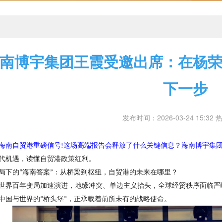
南博宇集团王霞受邀出席：在杨
下一步
发布时间：2026-03-24 15:32 
海南自贸港重磅信号
这场高端报告会释放了什么关键信息
？
海南博宇集
!
代机遇，读懂自贸港政策红利。
局下的
海南答案
：从桥梁到枢纽，自贸港的未来在哪里
？
“
”
世界百年变局加速演进，地缘冲突、单边主义抬头，全球经贸秩序面临严
中国与世界的
桥头堡
，正承载着前所未有的战略使命。
“
”