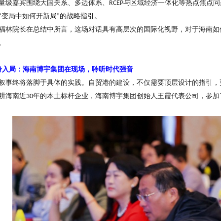
量级嘉宾围绕大国关系、多边体系、
与区域经济一体化等热点焦点问
RCEP
变局中如何开新局
的战略指引。
“
”
福林院长在总结中所言，这场对话具有高层次的国际化视野，对于海南如
。
身入局：海南博宇集团在现场，聆听时代强音
叙事终将落脚于具体的实践。自贸港的建设，不仅需要顶层设计的指引，
耕海南近
年的本土标杆企业，海南博宇集团创始人王霞代表公司，参加
30