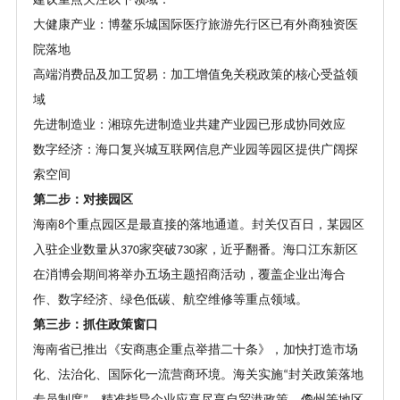
大健康产业：博鳌乐城国际医疗旅游先行区已有外商独资医
院落地
高端消费品及加工贸易：加工增值免关税政策的核心受益领
域
先进制造业：湘琼先进制造业共建产业园已形成协同效应
数字经济：海口复兴城互联网信息产业园等园区提供广阔探
索空间
第二步：对接园区
海南
个重点园区是最直接的落地通道。封关仅百日，某园区
8
入驻企业数量从
家突破
家，近乎翻番。海口江东新区
370
730
在消博会期间将举办五场主题招商活动，覆盖企业出海合
作、数字经济、绿色低碳、航空维修等重点领域。
第三步：抓住政策窗口
海南省已推出《安商惠企重点举措二十条》，加快打造市场
化、法治化、国际化一流营商环境。海关实施
封关政策落地
“
专员制度
，精准指导企业应享尽享自贸港政策。儋州等地区