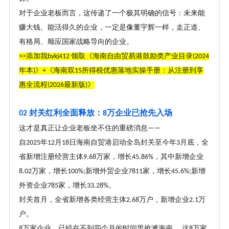
对于企业老板而言，这传递了一个极其明确的信号：未来能
赚大钱、能活得久的企业，一定是像董宇辉一样，走正道、
有格局、顺应国家战略导向的企业。
添加我
领取《海南自由贸易港鼓励类产业目录
>>
bykj412
(2024
年本
》
《海南双
所得税优惠落地实操手册：从注册到享
)
+
15
惠全流程
最新版
》
(2026
)
封关红利全面释放：
万企业已抢先入场
02
8
这才是真正让企业老板坐不住的重磅消息
——
自
年
月
日海南自贸港启动全岛封关至今年
月底，全
2025
12
18
3
省新增注册经营主体
万家，增长
，其中新增企业
9.68
45.86%
万家，增长
新增外贸企业
家，增长
新增
8.02
100%;
7811
45.6%;
外资企业
家，增长
。
785
33.28%
封关首月，全省新增各类经营主体
万户，新增企业
万
2.68
2.1
户。
万家企业，已经在不到四个月的时间里抢滩海南。 这
万家
8
8