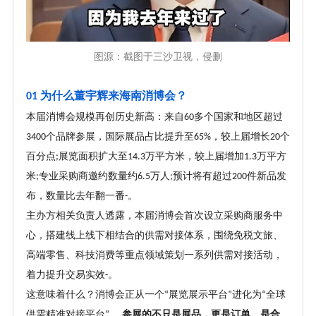
图源：截图于
三沙卫视
，侵删
为什么董宇辉来海南消博会
？
01
本届消博会规模再创历史新高：来自
多个国家和地区超过
60
个品牌参展，国际展品占比提升至
，较上届增长
个
3400
65%
20
百分点
展览面积扩大至
万平方米，较上届增加
万平方
;
14.3
1.3
米
专业采购商邀约数量约
万人
预计将有超过
件新品发
;
6.5
;
200
布，数量比去年翻一番
。
-
主办方相关负责人透露，本届消博会首次设立采购商服务中
心，搭建线上线下相结合的供需对接体系，围绕免税文旅、
高端零售、科技消费等重点领域策划一系列供需对接活动，
着力提升交易实效
。
-
这意味着什么
？
消博会正从一个
展览展示平台
进化为
全球
“
”
“
供需精准对接平台
。
参展的不只是展品，更是订单、是合
”