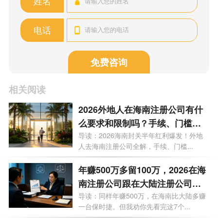
姓名
电话
免费咨询
相关阅读
2026外地人在海南注册公司有什
么要求和限制吗？手续、门槛、
买房上学利弊等9大问题一次性说
导读：2026海南封关半年红利爆发！外地
人去海南注册公司全解，手续、门槛...
透
年赚500万多留100万，2026在海
南注册公司跟在大陆注册公司有
什么区别？一文看懂
导读：同样年赚500万，在海南比大陆多赚
一台保时捷。但我劝你先看完这7个...