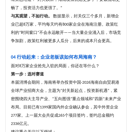
畅了，投资活力也更强了。
”
与其观望，不如行动。
数据显示，封关仅三个多月，新增企
业已超
万家，平均每天约有
家企业在海南注册。政策红
8
800
利的
时间窗口
不会永远敞开
当大量企业涌入后，市场竞
“
”
——
争加剧，政策红利被更多人瓜分，后来的成本只会更高。
行动起来：企业老板该如何布局海南
？
04
面对
万家企业抢先入驻的局面，你还在等什么
？
8
第一步：选对赛道
本届消博会期间，海南将举办投资中国
海南自由贸易港
·2026
全球产业招商大会，主题为
封关新起点，投资新机遇
，紧
“
”
密围绕四大主导产业、
五向图强
重点领域和
四新
未来产业
“
”
“
”
布局。目前已有
家国内外企业确认参会，其中外资企业
1399
家。上一届大会共促成
个项目签约，签约总金额约
277
265
亿元。
2336
建议重点关注以下领域：