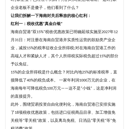
企业老板不是傻子，他们看到了什么
？
让我们拆解一下海南封关后释放的核心红利：
红利一：税收优惠
真金白银
“
”
海南自贸港
双
税收优惠政策已明确延续实施至
年
“
15%”
2027
12
月
日：对注册在海南自贸港并实质性运营的鼓励类产业企
31
业，减按
的税率征收企业所得税
对在海南自贸港工作的
15%
;
高端人才和紧缺人才，其个人所得税实际税负超过
的部分
15%
予以免征。
的企业所得税是什么概念
？
对比内地
的标准税率，直
15%
25%
接降低了
的税负成本。 一家年利润
万元的企业，在
40%
1000
海南每年可降低税负
万元
这不是
小钱
，这是净利润
100
——
“
”
的直接提升。
此外，围绕贸易投资自由化便利化，海南自贸港已安排实施
了
项税收优惠政策，包括进口征税商品目录、加工增值免
18
关税等
零关税
政策，以及离岛免税、日消品
零关税
等
免
“
”
“
”
“
税消费
政策。
”