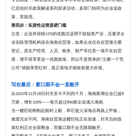
”
已启动封关政策解读系列宣讲活动，多部门协同为企业送政
策、答疑惑。
第四步：实质性运营是硬门槛
注意：企业所得税
的优惠仅适用于鼓励类产业，且要求企
15%
业实际管理机构设在海南自贸港，如果企业仅在自贸港注册
登记，其生产经营、人员、账务、财产等任意一项不在自贸
港，便不得享受这一优惠政策。所以不是简单的
注册一个壳
“
公司
就能享受红利，真正落地才能收获最大价值。
”
写在最后：窗口期不会一直敞开
从
年
月
日封关至今不到四个月，海南新增企业已超
2025
12
18
8
万家，增长
每天超过
家企业涌入海南。
100%——
800
当一艘巨轮刚刚起航时上船，和它驶入深海后再跳上甲板，
难度完全不同。海南自贸港这艘巨轮正在加速，封关后的政
策红利正在全面释放，而窗口期不会无限期敞开。