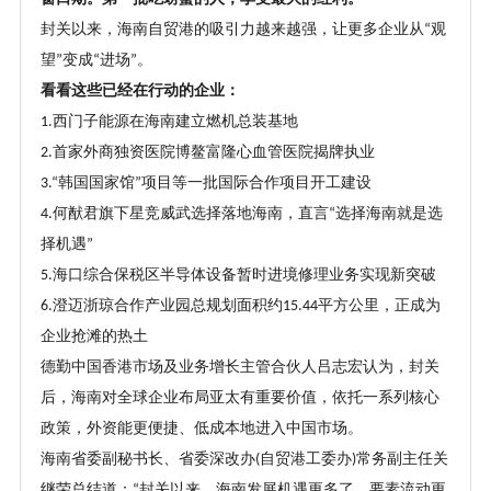
封关以来，海南自贸港的吸引力越来越强，让更多企业从
观
“
望
变成
进场
。
”
“
”
看看这些已经在行动的企业：
西门子能源在海南建立燃机总装基地
1.
首家外商独资医院博鳌富隆心血管医院揭牌执业
2.
韩国国家馆
项目等一批国际合作项目开工建设
3.“
”
何猷君旗下星竞威武选择落地海南，直言
选择海南就是选
4.
“
择机遇
”
海口综合保税区半导体设备暂时进境修理业务实现新突破
5.
澄迈浙琼合作产业园总规划面积约
平方公里，正成为
6.
15.44
企业抢滩的热土
德勤中国香港市场及业务增长主管合伙人吕志宏认为，封关
后，海南对全球企业布局亚太有重要价值，依托一系列核心
政策，外资能更便捷、低成本地进入中国市场。
海南省委副秘书长、省委深改办
自贸港工委办
常务副主任关
(
)
继荣总结道：
封关以来，海南发展机遇更多了，要素流动更
“