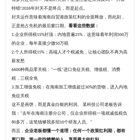
特错
年封关不是终点，而是起点。
!2026
封关运作意味着海南自贸港政策红利的全面释放，而此刻，
正是抢占先机的最后窗口期。
看看这些数据：
企业所得税
封顶：内地普遍
，这意味着年利润
万
1.
15%
25%
500
的企业，每年直接少缴
万税
50
个人所得税
：高端人才个税减免，让核心团队不再为高
2.
15%
薪发愁
种商品零关税：
一线
进口免征关税、增值税、消费
6600
"
"
税，三税全免
加工增值免税：在海南加工增值超过
的货物，进入内地
3.
30%
免征关税
这不是画饼，而是真金白银的利润。
某科技公司老板告诉
我：
去年在海南注册分公司，仅企业所得税一项就减低税负
"
多万，这笔钱够我多招
个研发人员。
80
10
"
而且，
企业老板都懂一个道理：任何一个政策红利期，都有
窗口期。第一批吃螃蟹的人，享受最大的红利。