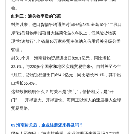
会。
红利三：通关效率质的飞跃
封关以来，进口货物平均通关时间压缩
全岛
个
二线口
28%;
10
“
岸
出岛货物申报项目大幅简化达
以上，低风险货物实
”
60%
现
秒速放行
全省超
万家外贸主体纳入信用通关分级分类
“
”;
10
管理
。
-
封关
个月，海南货物贸易进出口
亿元，同比增长
3
820.1
，与
多个国家和地区实现贸易往来
。自封关至今年
32.9%
220
-
月底，货物贸易进出口
亿元，同比增长
，其中出
2
654.9
29.1%
口增长
。
55.4%-
这些数据说明什么
？
封关不是
关门
，恰恰相反，是
开
“
”
“
门
开得更大、开得更快。海南正以惊人的速度接入全球
”——
贸易网络。
海南封关后，企业注册还来得及吗
？
03
很多人还在问：
海南封关后，企业注册还来得及吗
？
大错
"
"