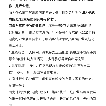
作、是产业链。
而为什么董宇辉来海南消博会，值得特别关注呢
？
因为他代
表的是
国家层面的认可与背书
。
“
”
回看与辉同行的商业路径，堪称一部
官方盖章
的教科书：
“
”
权威定调： 市场监管总局、社科院联合发布的《
直播
1.
2025
电商行业发展白皮书》，明确将
与辉同行
列为行业规范化
“
”
典型样本。
主流站台： 人民网、央视多次正面报道
央视直播电商盛典
2.
;
颁发
年度影响力直播间
，多部委领导亲自出席见证。
“
”
深度捆绑： 与中央广播电视总台正式签约
品牌强国工
3.
“
程
，参与一带一路国际合作项目。
”
在直播行业泥沙俱下、虚假宣传频发的今天，国家为什么力
挺董宇辉
？
因为他的
文化
电商
助农
正能量
模式，是行业高质量发展
“
+
+
+
”
的唯一解
他代表的是极致的合规、极高的信任度、极硬的口
!
碑。