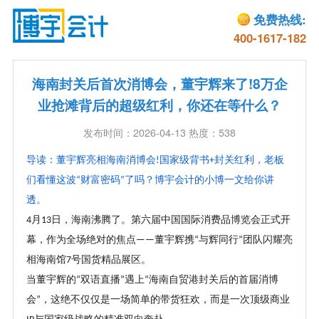
免费热线:
400-1617-182
海南封关后首次消博会，董宇辉来了!8万企
业抢滩背后的超级红利，你还在等什么？
发布时间：2026-04-13 热度：538
导读：董宇辉亮相海南消博会
国家级背书
封关红利，老板
!
+
们看懂这波
财富密码
了吗
？
博宇会计的小博一文给你讲
“
”
透。
月
日，海南沸腾了。第六届中国国际消费品博览会正式开
4
13
幕，作为全场绝对的焦点
董宇辉携
与辉同行
团队闪耀亮
——
“
”
相海南馆
号国货精品展区。
7
当董宇辉的
双语直播
遇上
海南自贸港封关后的首届消博
“
”
“
会
，这绝不仅仅是一场简单的带货狂欢，而是一次顶级商业
”