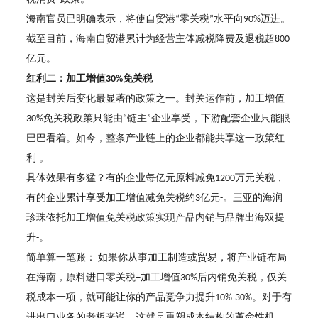
海南官员已明确表示，将使自贸港
零关税
水平向
迈进。
“
”
90%
截至目前，海南自贸港累计为经营主体减税降费及退税超
800
亿元。
红利二：加工增值
免关税
30%
这是封关后变化最显著的政策之一。封关运作前，加工增值
免关税政策只能由
链主
企业享受，下游配套企业只能眼
30%
“
”
巴巴看着。如今，整条产业链上的企业都能共享这一政策红
利
。
-
具体效果有多猛
？
有的企业每亿元原料减免
万元关税，
1200
有的企业累计享受加工增值减免关税约
亿元
。三亚的海润
3
-
珍珠依托加工增值免关税政策实现产品内销与品牌出海双提
升
。
-
简单算一笔账：
如果你从事加工制造或贸易，将产业链布局
在海南，原料进口零关税
加工增值
后内销免关税，仅关
+
30%
税成本一项，就可能让你的产品竞争力提升
。对于有
10%-30%
进出口业务的老板来说，这就是重塑成本结构的革命性机