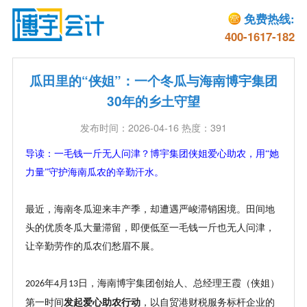
免费热线:
400-1617-182
瓜田里的“侠姐”：一个冬瓜与海南博宇集团
30年的乡土守望
发布时间：2026-04-16 热度：391
导读：一毛钱一斤无人问津？博宇集团
侠姐
爱心助农，用
“她
力量”守护海南瓜农的辛勤汗水。
最近，
海南冬瓜迎来丰产季，却遭遇严峻滞销困境。田间地
头的优质冬瓜大量滞留，即便低至一毛钱一斤也无人问津，
让辛勤劳作的瓜农们愁眉不展。
年
月
日，
海南博宇集团创始人、总经理王霞（
侠姐
）
2026
4
13
第一时间
发起爱心助农行动
，以自贸港财税服务标杆企业的