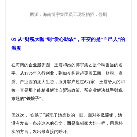
图源：海南博宇集团员工现场拍摄，侵删
从“财税大咖”到“爱心助农”，不变的是“自己人”的
01
温度
在海南的企业服务圈，王霞和她的博宇集团是个响当当的名
字。从
年入行创业，到如今构建起覆盖工商、财税、资
1996
质、产业园的庞大生态，服务客户超过
万家，王霞给人的印
6
象一直是那个能精准解读自贸港政策、帮企业解决棘手财税
难题的
“铁娘子”
。
但这次，
“铁娘子”展现了她柔软的一面。面对冬瓜滞销，她
没有发布一条冷冰冰的公文，而是像邻家大姐一样，用最朴
实的方言，发出最直接的呼吁。