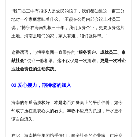
“我们员工中有很多人是农民的孩子，我们都知道这一亩三分
地对一个家庭意味着什么。”王霞在公司内部会议上对员工
说，“博宇在海南扎根三十年，我们服务企业，更要服务这片
土地。海南是咱们的家，家人有难，咱们就得帮。”
这番话语，与博宇集团一直秉持的
“
服务客户、成就员工、奉
献社会
” 使命一脉相承。这不仅仅是一次捐赠，
更是一次对企
业社会责任的生动实践。
爱心接力，期待您的加入
02
海南的冬瓜品质极好，本是老百姓餐桌上的平价佳肴，如今
却成了压在瓜农心头的石头。丰收不应成为负担，汗水更不
该白白流失。
在此，海南博宇集团携手
侠姐
，向全社会的企业家、供应商