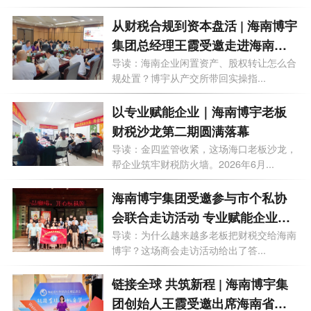
从财税合规到资本盘活 | 海南博宇
集团总经理王霞受邀走进海南产
交所
导读：海南企业闲置资产、股权转让怎么合
规处置？博宇从产交所带回实操指...
以专业赋能企业｜海南博宇老板
财税沙龙第二期圆满落幕
导读：金四监管收紧，这场海口老板沙龙，
帮企业筑牢财税防火墙。2026年6月...
海南博宇集团受邀参与市个私协
会联合走访活动 专业赋能企业老
板财务思维升级
导读：为什么越来越多老板把财税交给海南
博宇？这场商会走访活动给出了答...
链接全球 共筑新程 | 海南博宇集
团创始人王霞受邀出席海南省对