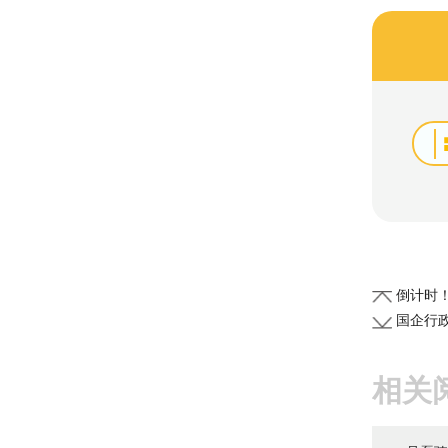
倒计时
国企行
相关