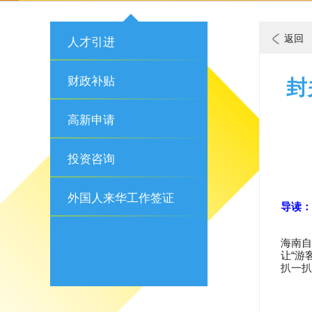
返回
人才引进
财政补贴
封
高新申请
投资咨询
外国人来华工作签证
导读：
海南自
“
让
游
扒一扒