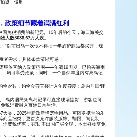
场拍摄
，
侵删
，政策细节藏着满满红利
15
中国免税消费的新纪元。
年后的今天，海口海关交
5086.67
购物人数
万人次
。
“
性：
以前出岛一次恨不得把一年的护肤品都买齐，现
费者需求，具体条款清晰可感：
——
18
离境旅客纳入政策范围
年满
周岁、已购买海南
），均可享受政策；同时，一个自然年度内有离岛记
“
购物次数，购物金额直接计入年度额度；岛内居民
即
限，岛内居民凭离岛记录可直接现场提货，游客也可
让免税消费融入百姓日常生活。
47
2025
大类，
年新政新增宠物用品、可随身携带的乐
等商品细类；更首次允许服装服饰、鞋帽、陶瓷制
“
、消费税优惠，实现
不出国门买全球，本土好物享免