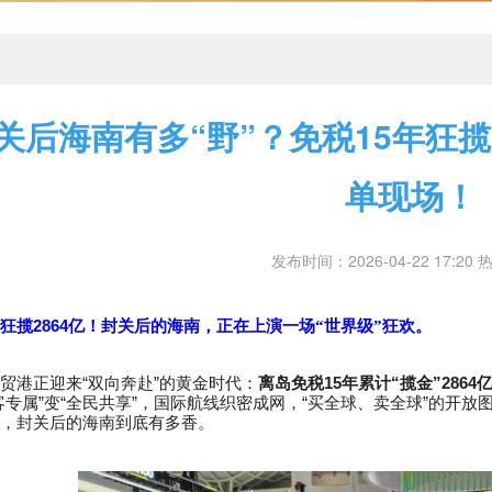
关后海南有多“野”？免税15年狂揽
单现场！
发布时间：2026-04-22 17:20 
2864
狂揽
亿！封关后的海南，正在上演一场“世界级”狂欢。
“
”
15
“
”2864
贸港正迎来
双向奔赴
的黄金时代：
离岛免税
年累计
揽金
”
“
”
“
”
客专属
变
全民共享
，国际航线织密成网，
买全球、卖全球
的开放
，封关后的海南到底有多香。