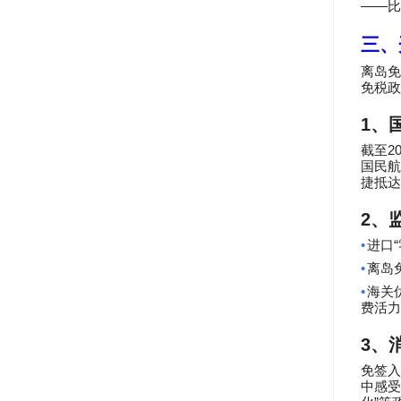
——
比
三、
离岛
免税政
1
、
2
截至
国民航
捷抵达
2
、
•
“
进口
•
离岛
•
海关
费活力
3
、
免签入
中感受