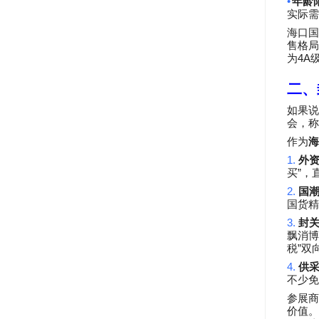
•
年龄
实际需
海口国
售格局
4A
为
二、
如果说
会，称
作为
海
1.
外
”
买
，
2.
国
国货精
3.
封
飘消博
”
税
双
4.
供
不少免
参展商
价值。