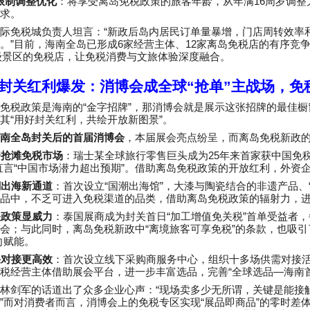
16
限制调整优化
：将享受离岛免税政策的旅客年龄，从年满
周岁调整
求。
“
际免税城负责人坦言：
新政后岛内居民订单量暴增，门店周转效率
”
6
12
。
目前，海南全岛已形成
家经营主体、
家离岛免税店的有序竞
级景区的免税店，让免税消费与文旅体验深度融合。
封关红利爆发：消博会成全球
“
抢单
”
主战场，免
“
”
免税政策是海南的
金字招牌
，那消博会就是展示这张招牌的最佳橱
“
”
其
用好封关红利，共绘开放新图景
。
南全岛封关后的首届消博会
，本届展会亮点纷呈，而离岛免税新政
25
资抢滩免税市场
：瑞士某全球旅行零售巨头成为
年来首家获中国免
“
”
直言
中国市场潜力超出预期
。借助离岛免税政策的开放红利，外资
“
”
潮出海新通道
：首次设立
国潮出海馆
，大漆与陶瓷结合的非遗产品、
品中，不乏可进入免税渠道的品类，借助离岛免税政策的辐射力，
“
”
关政策显威力
：泰国展商成为封关首日
加工增值免关税
首单受益者，
“
”
会；与此同时，离岛免税新政中
离境旅客可享免税
的条款，也吸引
向赋能。
采对接更高效
：首次设立线下采购商服务中心，组织十多场供需对接
“
—
税经营主体借助展会平台，进一步丰富选品，完善
全球选品
海南
“
林剑军的话道出了众多企业心声：
现场卖多少无所谓，关键是能接
”
“
”
而对消费者而言，消博会上的免税专区实现
展品即商品
的零时差