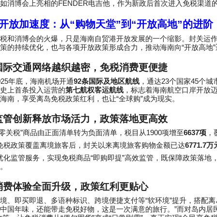
FENDER
如消博会上亮相的
电吉他，作为新政后首次进入免税渠道
开放加速度：从
“
购物天堂
”
到
“
开放高地
”
的进阶
免税和消博会的火爆，只是海南自贸港开放发展的一个缩影。封关运
“
”
策的持续优化，也与各项开放政策形成合力，推动海南向
开放高地
国际交通网络越织越密，免税消费更便捷
025
92
23
45
年底，海南机场开通
条国际及地区航线
，通达
个国家
个城
史上首条投入运营的
第七航权客运航线
，标志着海南航空口岸开放
“
”
海南，享受离岛免税政策红利，也让
全球购
成为现实。
监管创新释放市场活力，政策落地更高效
”
1900
6637
零关税
商品由正面清单转为负面清单，税目从
项增至
项
，
6771.7
免税政策覆盖离境旅客后，封关以来离境旅客购物金额已达
万
“
”
优化监管服务，实现免税商品
即购即提
高效监管，既保障政策落地
。
消费体验全面升级，政策红利更贴心
“
”
境、即买即退、多语种标识、跨境便捷支付等
软环境
提升，搭配离
”
中国年味，还能带走免税好物，这是一次满意的旅行。
而对岛内居