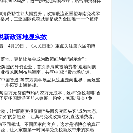
18
为年满
周岁，进一步规范购物秩序，贴合消费群体
和消费黏性都大幅提升，政策暖流正重塑海南免税零
争格局，三亚国际免税城更是成为全国唯一一个被评
税新政落地显实效
4
19
窗。
月
日，《人民日报》重点关注第六届消博
“
”
的落地，更是让展会成为政策红利的
展示台
：
“
税牌照的外资企业，首次参展就被消费者
追着问购
企业得以顺利布局海南，共享中国消费市场机遇。
“
”
中国智造
等东方美学展品从这里走向世界，而这些
进一步拓宽出海路径。
22
“
”
每百万元货值节约约
万元成本，这杯
免税咖啡
香
“
+
了更多国际游客前来参展、购物，实现
展会
免
“
”“
”
活动，让
展商变投资商
头回客变回头客
成为常态。
”
首发
的新链路，让离岛免税政策红利直达消费者。
触不同领域、不同国家的客户，这才是消博会的真正
体验，让大家能第一时间享受免税新政带来的实惠