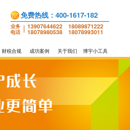
免费热线：400-1617-182
13907644622
18089871222
业务
18078980538
18078993011
电话
财税合规
成功案例
关于我们
博宇小工具