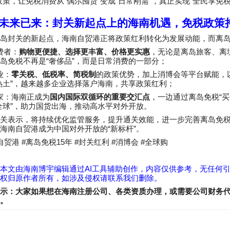
“
”
“
”
“
政策，让免税消费从
偶尔囤货
变成
日常刚需
，真正实现
全民享免
未来已来：封关新起点上的海南机遇，免税政策
岛封关的新起点，海南自贸港正将政策红利转化为发展动能，而离
费者：
购物更便捷、选择更丰富、价格更实惠
，无论是离岛旅客、离
“
”
岛免税不再是
奢侈品
，而是日常消费的一部分；
业：
零关税、低税率、简税制
的政策优势，加上消博会等平台赋能，
”
热土
，越来越多企业选择落户海南，共享政策红利；
“
家：海南正成为
国内国际双循环的重要交汇点
，一边通过离岛免税
买
”
全球
，助力国货出海，推动高水平对外开放。
海关表示，将持续优化监管服务，提升通关效能，进一步完善离岛免
“
”
海南自贸港成为中国对外开放的
新标杆
。
#
15
#
#
#
自贸港
离岛免税
年
封关红利
消博会
全球购
AI
本文由海南博宇编辑通过
工具辅助创作，内容仅供参考，无任何
权归原作者所有，如涉及侵权请联系我们删除。
示：大家如果想在海南注册公司、各类资质办理，或需要公司财务
。