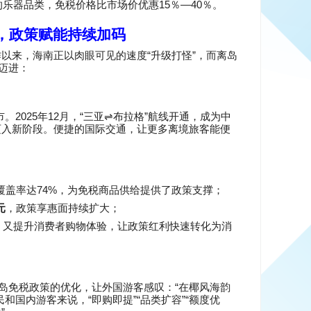
15
—40
的乐器品类，免税价格比市场价优惠
％
％。
，政策赋能持续加码
“
”
作以来，海南正以肉眼可见的速度
升级打怪
，而离岛
迈进：
2025
12
“
⇌
”
市。
年
月，
三亚
布拉格
航线开通，成为中
迈入新阶段。便捷的国际交通，让更多离境旅客能便
74%
覆盖率达
，为免税商品供给提供了政策支撑；
元
，政策享惠面持续扩大；
，又提升消费者购物体验，让政策红利快速转化为消
“
岛免税政策的优化，让外国游客感叹：
在椰风海韵
“
”“
”“
民和国内游客来说，
即购即提
品类扩容
额度优