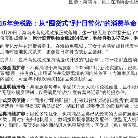
图源：海南博宇员工在消博会现
15
年免税路：从
“
囤货式
”
到
“
日常化
”
的消费革命
4
20
“
”
年
月
日，海南离岛免税政策正式落地，这一
破天荒
的举措开启了
2864
3.47
份亮眼成绩单：
累计监管购物金额
亿元，购物件数
亿件，
的变化发生在消费者身上。在海旅免税城，王女士的感受颇具代表
”
后随时随地想买就买，更像是日常补货或新品尝鲜。
“
”
变背后，是离岛免税政策持续迭代升级的
组合拳
，每一项都直击消
2025
11
人群全面扩容
：不再局限于离岛旅客，
年
月新政实施后，已将
/
票
船票、持有效进出境证件并实际离境的国内外旅客（含海南居民
内居民，可全年不限次购买指定品类免税商品。
10
额度明确清晰
：离境旅客每年可享受
万元人民币免税额度，且不限
”
“
”
无额外额度限制，仅需满足
自然年度有离岛记录
的前提条件。
“
”
“
/
”
方式灵活便捷
：全面推行
即购即提
，打破以往
机场
港口提货
的局
“
”
“
”
“
”
求选择
即购即提
或
离岛提货
，彻底打破
游客专属
的刻板印象，
品类持续扩容
：经过多轮优化，免税商品品类已从最初的大类扩展至
大类，同时补充扫地机器人、数码摄影摄像器材及配件、微型无人机
6
巾、咖啡、茶等
类国内商品进入免税店销售，享受退（免）增值税