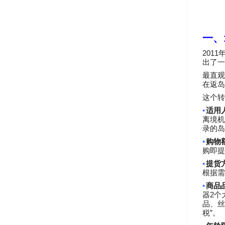
一、
2011
出了一
最直观
在返岛
这个转
•
适用
离境机
录的岛
•
购物
购即提
•
提货
根据需
•
商品
2
器
个
品、丝
”
税
。