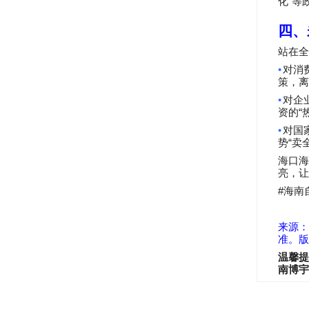
”
化
等
四、
站在全
•
对消
策，离
•
对企
“
资的
•
对国
“
势
卖
海口
亮，让
#
海南
来源：
准。版
温馨提
南博宇