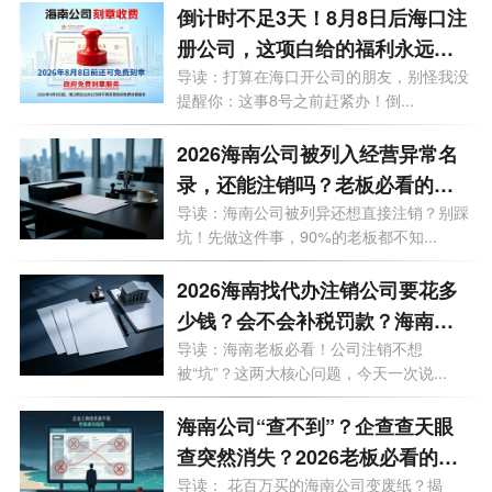
倒计时不足3天！8月8日后海口注
册公司，这项白给的福利永远没
了
导读：打算在海口开公司的朋友，别怪我没
提醒你：这事8号之前赶紧办！倒...
2026海南公司被列入经营异常名
录，还能注销吗？老板必看的自
救指南！
导读：海南公司被列异还想直接注销？别踩
坑！先做这件事，90%的老板都不知...
2026海南找代办注销公司要花多
少钱？会不会补税罚款？海南最
新注销避坑指南！
导读：海南老板必看！公司注销不想
被“坑”？这两大核心问题，今天一次说...
海南公司“查不到”？企查查天眼
查突然消失？2026老板必看的工
商屏蔽避坑与解除指南！
导读： 花百万买的海南公司变废纸？揭