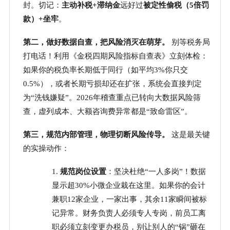
封。切记：
主动补税
+滞纳金
远好过
被定性偷税（
5倍罚
款）+坐牢
。
第二，做好数据自查，把风险消灭在萌芽。
别等税务局
打电话！利用《金税四期风险指标自查表》立刻体检：
如果你的税负率长期低于同行（如平均
3%你只交
0.5%），或者长期亏损却还在扩张，系统会直接判定
为“洗钱嫌疑”。2026年稽查重点已转向大数据风险筛
查，虚列成本、大额咨询费异常都是“致命雷区”。
第三，规范内部管理，物理切断风险传导。
这是最关键
的实操动作：
1.
规范岗位设置
：坚决杜绝
“一人多岗”！数据
显示超30%小微企业栽在这里。如果你的会计
兼职12家企业，一家出事，其余11家瞬间被标
记异常。财务负责人必须专人专岗，前员工离
职必须立刻变更办税员，别让别人的“锅”砸在