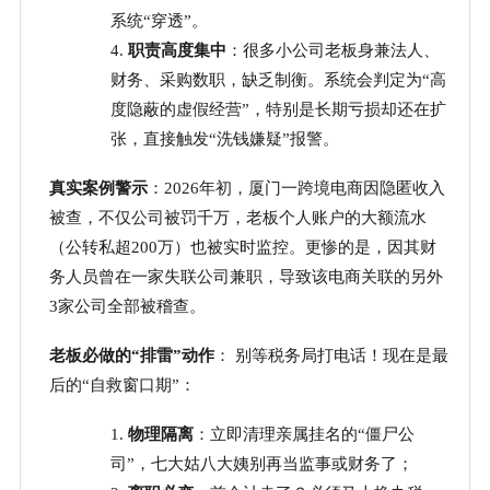
系统“穿透”。
4.
职责高度集中
：很多小公司老板身兼法人、
财务、采购数职，缺乏制衡。系统会判定为
“高
度隐蔽的虚假经营”，特别是长期亏损却还在扩
张，直接触发“洗钱嫌疑”报警。
真实案例警示
：
2026年初，厦门一跨境电商因隐匿收入
被查，不仅公司被罚千万，老板个人账户的大额流水
（公转私超200万）也被实时监控。更惨的是，因其财
务人员曾在一家失联公司兼职，导致该电商关联的另外
3家公司全部被稽查。
老板必做的
“排雷”动作
：
别等税务局打电话！现在是最
后的
“自救窗口期”：
1.
物理隔离
：立即清理亲属挂名的
“僵尸公
司”，七大姑八大姨别再当监事或财务了；