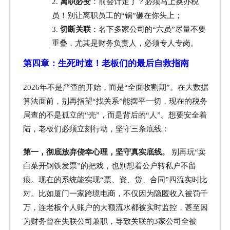
2.
离职必变
：前会计走了？必须马上换办税
员！别让离职员工的
“锅”砸在你头上；
3.
切断关联
：名下多家公司的
“六员”尽量不要
重叠，尤其是财务负责人，必须专人专岗。
第四章：生死时速！老板们的最后自救指南
2026年不是严查的开始，而是“全面收割期”。在大数据
算法面前，别再指望“找关系”能摆平一切，现在的税务
局查的不是孤立的“壳”，而是背后的“人”。想要安全着
陆，老板们必须立刻行动，坚守三条底线：
第一，彻底放弃侥幸心理，坚守真实底线。
别再玩
“卖
白菜开钢铁发票”的把戏，也别想着公户转私户不留
痕。现在的系统能实现“票、资、货、合同”四流实时比
对。比如厦门一家跨境电商，不仅因为隐匿收入被罚千
万，连老板个人账户的大额流水都被实时监控，甚至因
为财务曾在失联公司兼职，导致关联的3家公司全被