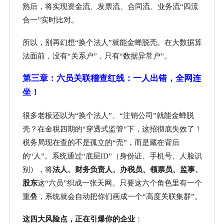
熟后，将实现资金流、发票流、合同流、业务流“四流
合一”实时比对。
所以，别再幻想
“换个法人”就能金蝉脱壳。在大数据算
法面前，没有“关系户”，只有“数据异常户”。
第三章：六员关联稽查红线：一人出错，全网连
坐！
很多老板还以为
“换个法人”、“注销公司”就能金蝉脱
壳？在金税四期的“穿透式监管”下，这招彻底失效了！
税务局现在查的不是孤立的“壳”，而是藏在背后
的“人”。系统通过“底层ID”（身份证、手机号、人脸识
别），将
法人、财务负责人、办税员、领票员、监事、
股东
这
“六员”织成一张天网。只要这六个角色里有一个
重叠，系统就会自动把你们画成一个“高度关联集群”。
这四大风险点，正在引爆你的企业
：