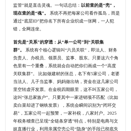
监管”就是直击灵魂。一句话总结：
以前查的是
“壳”，
现在查的是“魂”。
系统不再把每家公司看作孤岛，而是
通过
“底层ID”把你名下所有企业织成一张网，一人犯
错，全网连坐。
首先是
“关系”的穿透：从“单一公司”到“关联集
群”。
系统有个核心逻辑叫
“六员关联”，即法人、财务
负责人、办税员、领票员、监事、股东。只要这六个角
色里有一个重叠，系统就会自动把你们画成一个“高度
关联集群”。 比如做建材的张总，名下有5家公司，老婆
当法人、儿子当监事、妈妈做出纳，资金在这几家公司
里空转虚开发票。在金税四期眼里，这不叫五家公司，
这叫“张总家族户”。只要其中一家进销项不匹配（比如
卖白菜却进了钢铁发票），系统会瞬间识别为“闭环交
易”，五家公司一起预警，一家补税，八家封户。2025
年税务稽查已呈现“全链条穿透”特点，特别是电商与文
娱直播行业，利用亲属空壳公司“隐身”的手段已彻底失