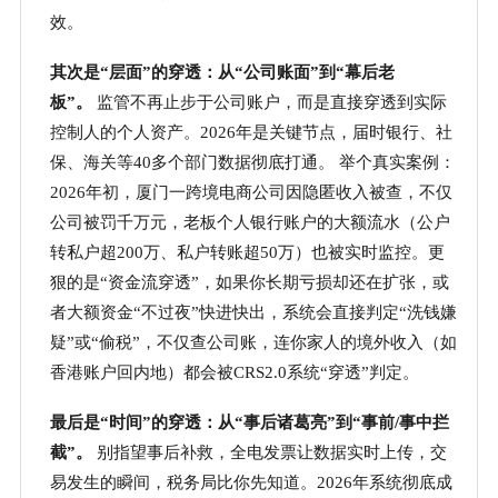
效。
其次是
“层面”的穿透：从“公司账面”到“幕后老
板”。
监管不再止步于公司账户，而是直接穿透到实际
控制人的个人资产。
2026年是关键节点，届时银行、社
保、海关等40多个部门数据彻底打通。 举个真实案例：
2026年初，厦门一跨境电商公司因隐匿收入被查，不仅
公司被罚千万元，老板个人银行账户的大额流水（公户
转私户超200万、私户转账超50万）也被实时监控。更
狠的是“资金流穿透”，如果你长期亏损却还在扩张，或
者大额资金“不过夜”快进快出，系统会直接判定“洗钱嫌
疑”或“偷税”，不仅查公司账，连你家人的境外收入（如
香港账户回内地）都会被CRS2.0系统“穿透”判定。
最后是
“时间”的穿透：从“事后诸葛亮”到“事前/事中拦
截”。
别指望事后补救，全电发票让数据实时上传，交
易发生的瞬间，税务局比你先知道。
2026年系统彻底成