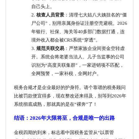
自己头上。
2.
核查人员背景
：清理七大姑八大姨挂名的
“僵
尸公司”，别用亲属身份证注册空壳避税。2026
年银行、社保、海关等40多部门数据打通，连
境外收入都会被CRS系统“穿透”。
3.
规范关联交易
：严禁家族企业间资金空转虚
开。系统会将老婆当法人、儿子当监事的公司
识别为
“高度关联集群”，一家进销项不匹配，
全网预警，一家补税，全网封户。
税务合规才是企业最好的护身符。请个靠谱的税务顾问
比被罚款便宜得多，现在整改还来得及，别等到
2026年
系统彻底成熟，那就真的是在“裸奔”了！
结语：
2026年大限将至，合规是唯一的出路
金税四期的到来，标志着中国税务监管从
“以票管