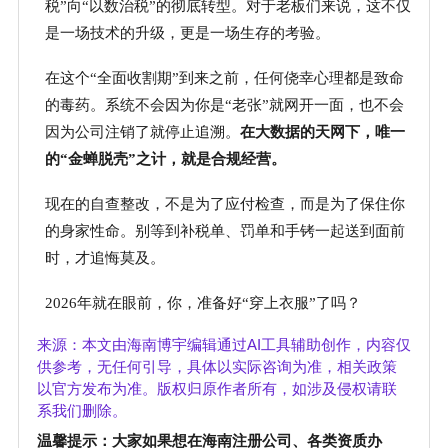
税”向“以数治税”的彻底转型。对于老板们来说，这不仅
是一场技术的升级，更是一场生存的考验。
在这个
“全面收割期”到来之前，任何侥幸心理都是致命
的毒药。系统不会因为你是“老张”就网开一面，也不会
因为公司注销了就停止追溯。
在大数据的天网下，唯一
的
“金蝉脱壳”之计，就是合规经营。
现在的自查整改，不是为了应付检查，而是为了保住你
的身家性命。别等到补税单、罚单和手铐一起送到面前
时，才追悔莫及。
2026年就在眼前，你，准备好“穿上衣服”了吗？
AI
来源：本文由海南博宇编辑通过
工具辅助创作，内容仅
供参考，无任何引导，具体以实际咨询为准，相关政策
以官方发布为准。版权归原作者所有，如涉及侵权请联
系我们删除。
温馨提示：大家如果想在海南注册公司、各类资质办