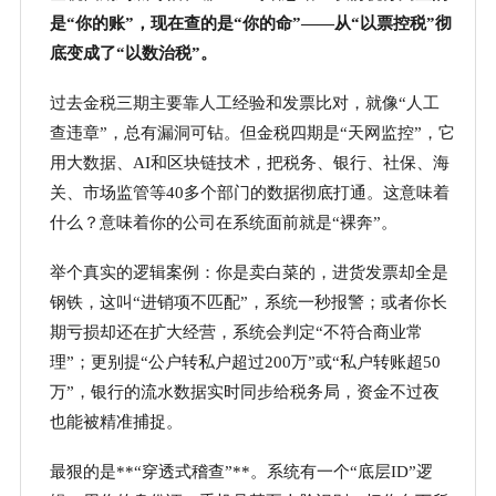
是
“你的账”，现在查的是“你的命”——从“以票控税”彻
底变成了“以数治税”。
过去金税三期主要靠人工经验和发票比对，就像
“人工
查违章”，总有漏洞可钻。但金税四期是“天网监控”，它
用大数据、AI和区块链技术，把税务、银行、社保、海
关、市场监管等40多个部门的数据彻底打通。这意味着
什么？意味着你的公司在系统面前就是“裸奔”。
举个真实的逻辑案例：你是卖白菜的，进货发票却全是
钢铁，这叫
“进销项不匹配”，系统一秒报警；或者你长
期亏损却还在扩大经营，系统会判定“不符合商业常
理”；更别提“公户转私户超过200万”或“私户转账超50
万”，银行的流水数据实时同步给税务局，资金不过夜
也能被精准捕捉。
最狠的是
**“穿透式稽查”**。系统有一个“底层ID”逻