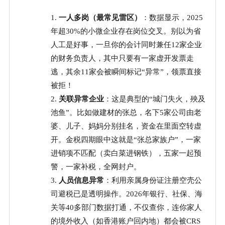
1.
一人多岗（最常见雷区）
：数据显示，
2025
年超30%的小微企业存在岗位交叉。别以为省
人工是好事，一旦你的会计同时兼任12家企业
的财务负责人，其中只要有一家虚开发票走
逃，其余11家会被瞬间标记“异常”，领票直接
被拒！
2.
关联异常企业
：这是典型的
“城门失火，殃及
池鱼”。比如做建材的张总，名下5家公司由老
婆、儿子、妈妈分别挂名，资金在里面空转虚
开。金税四期眼中这就是“张总家族户”，一家
进销项不匹配（卖白菜进钢铁），五家一起预
警，一家补税，全网封户。
3.
人员信息异常
：利用亲属身份证注册空壳公
司避税已是透明操作。
2026年银行、社保、海
关等40多部门数据打通，不仅查你，连你家人
的境外收入（如香港账户回内地）都会被CRS