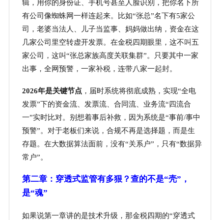
辑，用你的身份证、手机号甚至人脸识别，把你名下所
有公司像蜘蛛网一样连起来。比如“张总”名下有5家公
司，老婆当法人、儿子当监事、妈妈做出纳，资金在这
几家公司里空转虚开发票。在金税四期眼里，这不叫五
家公司，这叫“张总家族高度关联集群”。只要其中一家
出事，全网预警，一家补税，连带八家一起封。
2026年是关键节点
，届时系统将彻底成熟，实现
“全电
发票”下的资金流、发票流、合同流、业务流“四流合
一”实时比对。别想着事后补救，因为系统是“事前/事中
预警”。对于老板们来说，合规不再是选择题，而是生
存题。在大数据算法面前，没有“关系户”，只有“数据异
常户”。
第二章：穿透式监管有多狠？查的不是
“壳”，
是“魂”
如果说第一章讲的是技术升级，那金税四期的
“穿透式