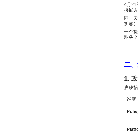
4
21
月
接嵌入
同一天
扩容）
一个提
甜头？
二、
1.
政
唐臻怡
维度
Polic
Plat