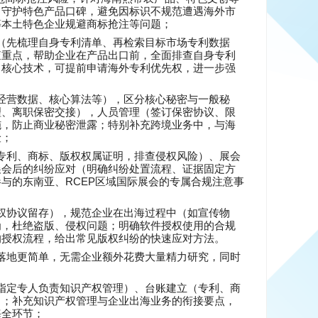
，守护特色产品口碑，避免因标识不规范遭遇海外市
等本土特色企业规避商标抢注等问题；
（先梳理自身专利清单、再检索目标市场专利数据
查重点，帮助企业在产品出口前，全面排查自身专利
口核心技术，可提前申请海外专利优先权，进一步强
经营数据、核心算法等），区分核心秘密与一般秘
理、离职保密交接），人员管理（签订保密协议、限
施，防止商业秘密泄露；特别补充跨境业务中，与海
险；
专利、商标、版权权属证明，排查侵权风险）、展会
展会后的纠纷应对（明确纠纷处置流程、证据固定方
RCEP
参与的东南亚、
区域国际展会的专属合规注意事
权协议留存），规范企业在出海过程中（如宣传物
为，杜绝盗版、侵权问题；明确软件授权使用的合规
的授权流程，给出常见版权纠纷的快速应对方法。
落地更简单，无需企业额外花费大量精力研究，同时
指定专人负责知识产权管理）、台账建立（专利、商
力；补充知识产权管理与企业出海业务的衔接要点，
海全环节；