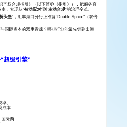
识产权合规指引》（以下简称《指引》），把服务直
“
”
“
”
指南，实现从
被动应对
到
主动合规
的治理变革。
”
“Double Space”
桥头堡
，汇丰海口分行正准备
（双倍
府与国际资本的双重青睐？哪些行业能最先尝到出海
海
“
超级引擎
”
税率、
境成本
+
国际两
倍