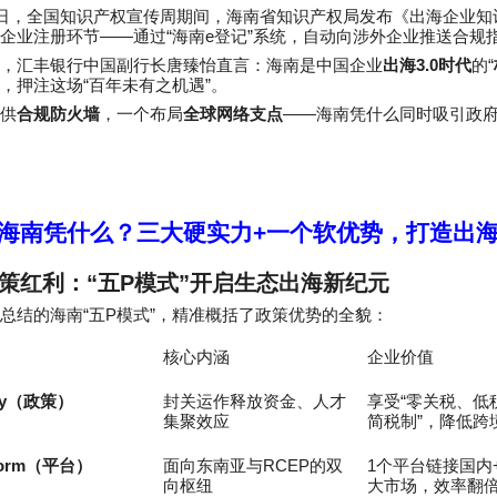
日，全国知识产权宣传周期间，海南省知识产权局发布《出海企业知
——
“
e
”
企业注册环节
通过
海南
登记
系统，自动向涉外企业推送合规
3.0
“
，汇丰银行中国副行长唐臻怡直言：海南是中国企业
出海
时代
的
“
”
，押注这场
百年未有之机遇
。
——
供
合规防火墙
，一个布局
全球网络支点
海南凭什么同时吸引政
海南凭什么？三大硬实力
+
一个软优势，打造出
策红利：
“
五
P
模式
”
开启生态出海新纪元
“
P
”
总结的海南
五
模式
，精准概括了政策优势的全貌：
核心内涵
企业价值
y
“
（政策）
封关运作释放资金、人才
享受
零关税、低
”
集聚效应
简税制
，降低跨
form
RCEP
1
（平台）
面向东南亚与
的双
个平台链接国内
向枢纽
大市场，效率翻