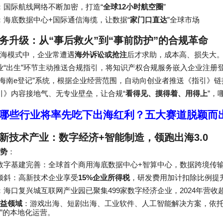
“
12
”
：国际航线网络不断加密，打造
全球
小时航空圈
+
“
”
：海底数据中心
国际通信海缆，让数据
家门口直达
全球市场
务升级：从
“
事后救火
”
到
“
事前防护
”
的合规革命
海模式中，企业常遭遇
海外诉讼或抢注
后才求助，成本高、损失大
“
”
业
出生
环节主动推送合规指引，将知识产权合规服务嵌入企业注册
e
”
海南
登记
系统，根据企业经营范围，自动向创业者推送《指引》链
“
”
引》内容接地气、无专业壁垒，让合规
看得见、摸得着、用得上
，
哪些行业将率先吃下出海红利？五大赛道脱颖而
新技术产业：数字经济
+
智能制造，领跑出海
3.0
势
：
+
数字基建完善：全球首个商用海底数据中心
智算中心，数据跨境传
15%
倾斜：高新技术企业享受
企业所得税
，研发费用加计扣除比例提
499
2024
：海口复兴城互联网产业园已聚集
家数字经济企业，
年营收
益领域
：游戏出海、短剧出海、工业软件、人工智能解决方案，依
”
的本地化运营。