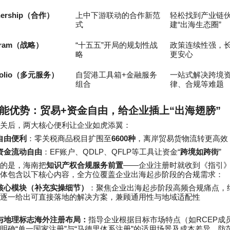
nership
（合作）
上中下游联动的合作新范
轻松找到产业链
“
”
式
建
出海生态圈
ram
“
”
（战略）
十五五
开局的规划性战
政策连续性强，
略
更安心
olio
+
（多元服务）
自贸港工具箱
金融服务
一站式解决跨境
组合
律、合规等难题
能优势：贸易
+
资金自由，给企业插上
“
出海翅膀
”
关后，两大核心便利让企业如虎添翼：
6600
自由便利
：零关税商品税目扩围至
种
，离岸贸易货物流转更高效
EF
QDLP
QFLP
“
”
资金流动自由
：
账户、
、
等工具让资金
跨境如跨街
——
的是，海南把
知识产权合规服务前置
企业注册时就收到《指引
体包含以下核心内容，全方位覆盖企业出海起步阶段的合规需求：
核心模块（补充实操细节）
：聚焦企业出海起步阶段高频合规痛点，
逐一给出可直接落地的解决方案，兼顾通用性与地域适配性
RCEP
与地理标志海外注册布局：
指导企业根据目标市场特点（如
成
“
”
“
”
明确
单一国家注册
与
马德里体系注册
的适用场景及成本差异，防