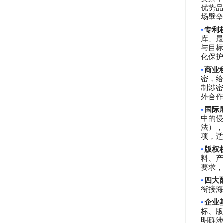
优势品
场壁垒
•
专利
库、最
与目标
化保护
•
商业
密，给
制涉密
外合作
•
国际
中的侵
法），
项，适
•
版权
料、产
要求，
•
四大
衔接海
•
企业
标、版
明确涉