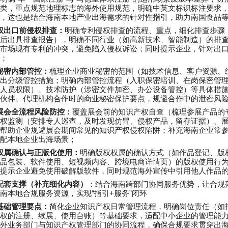
类，重点规范地理标志的海外使用规范，明确中英文标识标注要求
，这也是结合海南本地产业出海需求的针对性指引，助力南国食品
权出口前侵权排查：
明确专利侵权排查的流程、重点，细化排查步骤
后出具排查报告），明确不同行业（如高新技术、智能制造）的排
市场现有专利的冲突，避免陷入侵权诉讼；同时提示企业，针对出
；
秘密内部管控：
梳理企业商业秘密的范围（如技术信息、客户资源、
出分级管控措施；明确内部管控流程（入职保密培训、在岗保密管
人员权限）、技术防护（涉密文件加密、办公设备管控）等具体措
伙伴、代理机构合作时的商业秘密保护要点，规避合作中的泄密风
展会全流程风险防控：
覆盖展会前的知识产权自查（梳理参展产品的
权监测（安排专人巡查，及时发现仿冒、侵权产品，留存证据）、
帮助企业规避展会期间常见的知识产权侵权陷阱；补充海南企业常
配本地企业出海场景；
权属确认与正版化使用：
明确版权权属的确认方式（如作品登记、版
品包装、软件使用、短视频内容、跨境电商详情页）的版权使用行
提示企业避免使用破解版软件，同时规范海外宣传中引用他人作品
配套支撑（补充细化内容）
：结合海南跨部门协同服务优势，让合规
“
+
”
南本地合规服务资源，实现
指引
服务
闭环
基础管理要点：
简化企业知识产权日常管理流程，明确岗位责任（如
权的注册、续展、使用台账）等基础要求，适配中小企业的管理能
外业务部门与知识产权管理部门的协同流程，确保合规要求贯穿出