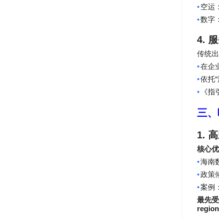
•
空运
•
数字
4.
服
传统出
•
在企
•
“
依托
•
《指
三、
1.
高
核心优
•
海南
•
政策
•
案例
最先受
region