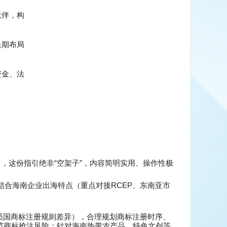
伙伴，构
长期布局
资金、法
“
”
》，这份指引绝非
空架子
，内容简明实用、操作性极
RCEP
结合海南企业出海特点（重点对接
、东南亚市
员国商标注册规则差异），合理规划商标注册时序、
范商标抢注风险；针对海南热带农产品、特色文创等