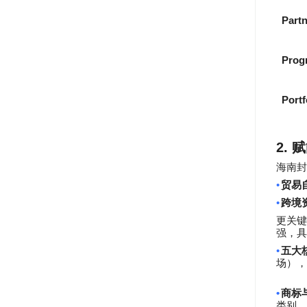
Part
Prog
Portf
2.
赋
海南封
•
贸易
•
跨境
更关键
强，具
•
五大
场），
•
商标
类别，