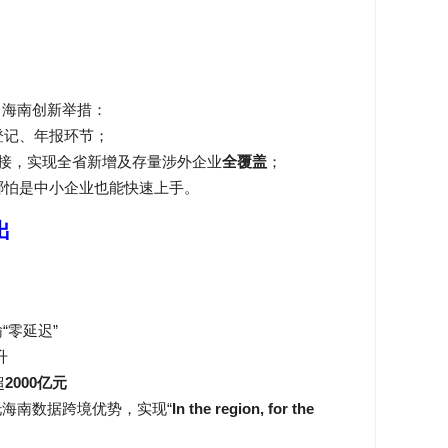
。海南创新举措：
登记、年报环节；
接，实现全省新增及存量涉外企业
全覆盖
；
哪怕是中小企业也能快速上手。
出
“
”
输
零延迟
升
2000
超
亿元
“
In the region, for the
托海南数据跨境优势，实现