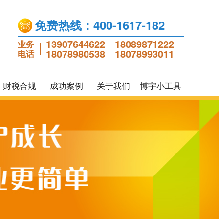
免费热线：400-1617-182
13907644622
18089871222
业务
18078980538
18078993011
电话
财税合规
成功案例
关于我们
博宇小工具