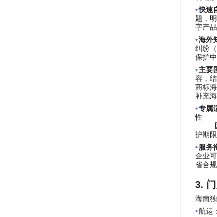
•
快速
题，明
字产品
•
海外
纠纷（
保护中
•
主要
容，结
商标海
补充海
•
专属
性
护期限
•
服务
企业可
省合规
3.
门
海南独
•
航运