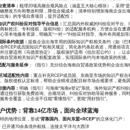
20
“
自查清单：
梳理
项高频合规风险点（涵盖五大核心模块），采用
是
确整改方向和整改时限，降低合规成本；清单特别增加海南企业出
出海）的专项自查项目，提升适配性；
知识产权纠纷应对指导平台信息：
汇总国内外权威的纠纷应对平台、
商标抢注、专利侵权、版权纠纷）的适配服务机构，方便企业在遭
“
”
心等本地服务资源，明确其
一对一
纠纷应对指导、海外布局规划等
国际条约依据：
提炼企业出海常用的国际知识产权相关条约（如《巴
RCEP
合
成员国知识产权相关规定，简化条约条款表述，用通俗语言
外注册适用《马德里协定》，版权保护适用《伯尔尼公约》），让
南自贸港相关知识产权配套政策，实现国际条约与本地政策的衔接
适配与服务延伸
：《指引》充分结合海南自贸港政策优势和企业出海
RCEP
区域适配性内容
：重点补充
成员国、东南亚市场的知识产权合
、版权侵权认定标准，帮助企业精准适配目标市场合规要求，避免
“
e
”
衔接内容：
明确《指引》与海南
海南
登记
系统、海外知识产权纠纷
通过指引获取免费咨询、合规培训、纠纷应对协助等延伸服务，同
“
”
“
”
服务全覆盖，让企业不仅能
看懂指引
，更能
用好指引
。
户优势：背靠
14
亿市场，面向全球蓝海
“
+RCEP
”
特的地理位置，形成
背靠国内、面向东盟
的立体化门户：
70
：已开通
余条境外航线，连接太平洋与大西洋