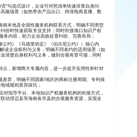
/
”
否
勾选式设计，企业可对照清单快速排查自身问
海高频场景（如热带农产品出口、跨境电商直播、数
海南本地及全国性服务机构联系方式，明确不同类型
遇纠纷时快速获取专业支持；同时衔接海口知识产权
服务内容，助力企业高效处置纠纷、完善布局；
黎公约》《马德里协定》《伯尔尼公约》）核心内
解读企业权利与义务，明确不同条约的适用场景（如
企业清楚自身权利与义务，做到合规有章可循；同时
。
特点，新增两大专属内容，进一步提升实用性和针对
/
规差异，明确不同国家
地区的商标注册周期、专利保
因地域规则差异踩坑；
应对指导平台、本地知识产权服务机构的衔接方式，
时联动澄迈县等海南各市县的合规服务资源，实现全