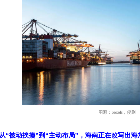
图源：
，侵删
pexels
从
“
被动挨揍
”
到
“
主动布局
”
，海南正在改写出海