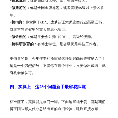
搞农业的：
你是高级农艺师、拿了省级科技奖。
-
做旅游的：
你是全国金牌导游，或者管理
级以上景区多
-
4A
年。
搞
的：
你拿到了
、达梦认证大师这类行业高级证书，
-
IT
CDA
或者主导过省里的重大信息化项目。
做金融的：
你是注册会计师（
）、高级经济师。
-
CPA
搞科研教育的：
有博士学位、是省级优秀科技工作者。
-
更惊喜的是，今年连专利预审员这种新兴岗位也被纳入了！
这是一个强烈信号：不管你在哪个行业，只要做出成绩，就
有机会被认可。
四、实操上，这
个问题新手最容易踩坑
26
标准懂了，实操就是临门一脚。下面这些纯干货，都是我们
博宇团队帮人代办总结出来的血泪经验，建议直接收藏。