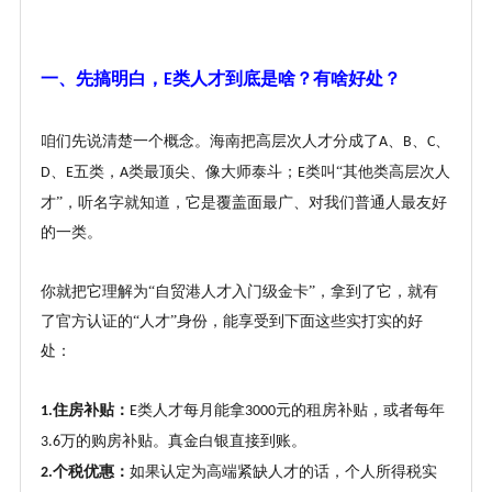
一、先搞明白，
类人才到底是啥？有啥好处？
E
咱们先说清楚一个概念。海南把高层次人才分成了
、
、
、
A
B
C
、
五类，
类最顶尖、像大师泰斗；
类叫“其他类高层次人
D
E
A
E
才”，听名字就知道，它是覆盖面最广、对我们普通人最友好
的一类。
你就把它理解为
“自贸港人才入门级金卡”，拿到了它，就有
了官方认证的“人才”身份，能享受到下面这些实打实的好
处：
住房补贴：
类人才每月能拿
元的租房补贴，或者每年
1.
E
3000
万的购房补贴。真金白银直接到账。
3.6
个税优惠：
如果认定为高端紧缺人才的话，
个人所得税实
2.