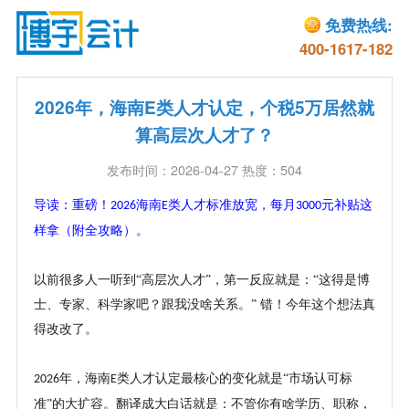
免费热线:
400-1617-182
2026年，海南E类人才认定，个税5万居然就
算高层次人才了？
发布时间：2026-04-27 热度：504
导读：重磅！
海南
类人才标准放宽，每月
元补贴这
2026
E
3000
样拿（附全攻略）。
以前很多人一听到
“高层次人才”，第一反应就是：“这得是博
士、专家、科学家吧？跟我没啥关系。” 错！今年这个想法真
得改改了。
年，海南
类人才认定最核心的变化就是“市场认可标
2026
E
准”的大扩容。翻译成大白话就是：不管你有啥学历、职称，