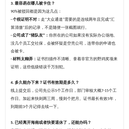
最容易在哪儿被卡住？
3.
被驳回都是因为这几点：
90%
个税证明不对：
走
“大众通道”需要的是连续两年且完成“汇
-
算清缴”后的记录，不是随便一张截图就行。
公司成了“猪队友”：
你所在的公司如果没有实际办公场地、
-
没几个员工交社保，会被怀疑是空壳公司，连带你的申请也
会被卡。
材料太糊弄：
证书扫描件不清晰、拿着非官方的野鸡奖项来
-
证明，这些低级错误千万别犯。
多久能办下来？证书有效期是多久？
4.
线上提交后，公司先公示
个工作日，部门审核大概
个工
5
7-15
作日。加起来快则两三周，慢则个把月。证书最长有效
年，
5
到期前
个月记得去续一下。
3
已经离开海南或者快要退休了，还能办吗？
5.