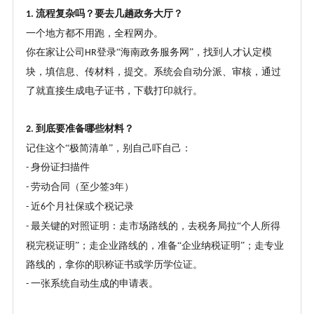
流程复杂吗？要去几趟政务大厅？
1.
一个地方都不用跑，全程网办。
你在家让公司
登录“海南政务服务网”，找到人才认定模
HR
块，填信息、传材料，提交。系统会自动分派、审核，通过
了就直接生成电子证书，下载打印就行。
到底要准备哪些材料？
2.
记住这个
“极简清单”，别自己吓自己：
身份证扫描件
-
劳动合同（至少签
年）
-
3
近
个月社保或个税记录
-
6
最关键的对照证明：走市场路线的，去税务局拉“个人所得
-
税完税证明”；走企业路线的，准备“企业纳税证明”；走专业
路线的，拿你的职称证书或学历学位证。
一张系统自动生成的申请表。
-