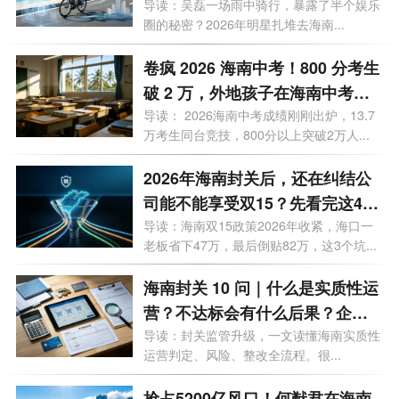
有哪些明星注册公司？
导读：吴磊一场雨中骑行，暴露了半个娱乐
圈的秘密？2026年明星扎堆去海南...
卷疯 2026 海南中考！800 分考生
破 2 万，外地孩子在海南中考需
要什么条件？高层次人才子女政
导读： 2026海南中考成绩刚刚出炉，13.7
万考生同台竞技，800分以上突破2万人...
策 + 报名流程
2026年海南封关后，还在纠结公
司能不能享受双15？先看完这4个
真实案例
导读：海南双15政策2026年收紧，海口一
老板省下47万，最后倒贴82万，这3个坑...
海南封关 10 问｜什么是实质性运
营？不达标会有什么后果？企业
如何落地达标？
导读：封关监管升级，一文读懂海南实质性
运营判定、风险、整改全流程。很...
抢占5200亿风口！何猷君在海南