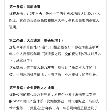
第一条路：高薪通道
你在海南，近
年里头，任何一年的个税缴纳额达到
万元及
3
30
以上。这条适合企业高层和技术大牛，是真金白银的高收入
证明。
第二条路：大众通道（重磅新增！）
这是今年新开的
“快车道”，门槛超级友好！你在海南连续两
年，个人所得税年度汇算清缴之后，交的税达到
万块钱及以
5
上，就够格了！
这意味着，你年收入
万左右，就摸到了高层次人才的门
20
槛。一切用纳税单说话，不看学历，不用职称，简单粗暴。
第三条路：企业管理人才通道
你是公司的核心经营管理者，所在企业属于海南重点支持
的
“
”现代产业体系（比如旅游业、现代服务业、高新技
4543
术产业等），并且在近
年内，有一年公司纳税总额达到了
3