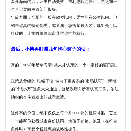
离开海南的话，证书自动失效，福利也随之停止，走之前一
个月记要向主管部门报备。
年龄方面，全职的一般在
岁以内，柔性的在
岁以内。但
60
65
如果你真的特别优秀，或者属于急需紧缺人才，规矩是可以
打破的，让接收单位或市县帮你推荐就行。
最后，小博再叮嘱几句掏心窝子的话
：
真的，
年是拿海南
类人才认定的一个非常好的窗口期。
2026
E
政策从曾经的
“唯帽子论”转向了更务实的“市场认可”，新增
的“个税
万”这条大众通道，就是政府向所有认真工作、依法
5
纳税的奋斗者发出的诚意邀请。
这件事的价值，绝不仅仅是每个月
块的租房补贴，它是
3000
一个能帮你获得城市身份认同、为孩子铺路、以及（在符合
条件时）享受个税优惠的战略性操作。