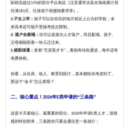
际税负超过
的部分予以免征（注意通常涉及在海南累计居
15%
住满
天、社保或个税缴纳要求等）。
183
子女上学：
孩子可以在你住的地方就近上公办好学校，未
3.
来高考还可能不受报考批次限制。
4.
落户全家桶：
你可以直接办人才落户，而且配偶、孩子、
父母都能跟着一块儿迁过来。
就医绿通：
拿着
“天涯英才卡”，看病有绿色通道，每年还有
5.
免费体检。
你看，从住房、收入、教育到医疗，基本都给你考虑到了。
那这个
“金卡”怎么拿呢？
二、核心重点！
年
类申请的“三条路”
2026
E
这是今天最核心、最重要的部分。
年申请
类人才，游戏
2026
E
规则特别简单，三条路你只要走通任意一条就行：