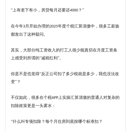
“上有老下有小，房贷每月还要还
？”
4000
在今年
月开始办理的
年度个税汇算清缴中，很多工薪族
3
2025
都发出了这种疑问。
其实，大部分纯工资收入的打工人很少能真切在月度工资条
上感受到所谓的
“减税红利”。
你是不是也觉得
“反正公司扣了多少税就是多少，我也没法改
变”？
不仅如此，很多在个税
上实操汇算清缴的普通人对复杂的
APP
扣除政策更是一头雾水：
“什么叫专项扣除？每个月住房到底按哪个标准扣？