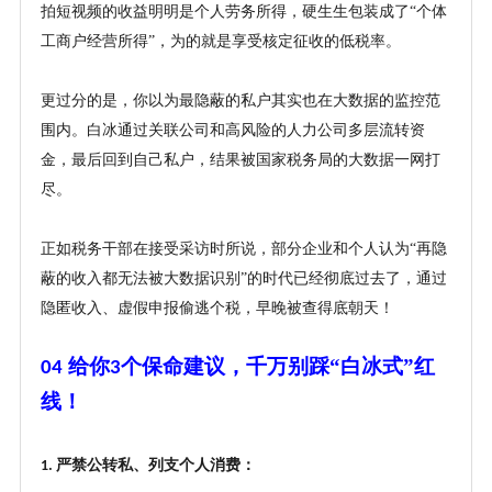
拍短视频的收益明明是个人劳务所得，硬生生包装成了
“个体
工商户经营所得”，为的就是享受核定征收的低税率。
更过分的是，你以为最隐蔽的私户其实也在大数据的监控范
围内。白冰通过关联公司和高风险的人力公司多层流转资
金，最后回到自己私户，结果被国家税务局的大数据一网打
尽。
正如税务干部在接受采访时所说，部分企业和个人认为
“再隐
蔽的收入都无法被大数据识别”的时代已经彻底过去了，通过
隐匿收入、虚假申报偷逃个税，早晚被查得底朝天！
给你
个保命建议，千万别踩“白冰式”红
04
3
线！
严禁公转私、列支个人消费：
1.