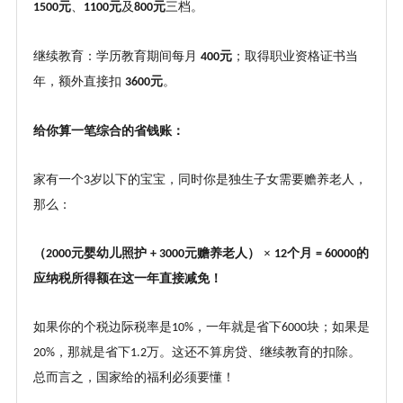
元
、
元
及
元
三档。
1500
1100
800
继续教育：学历教育期间每月
元
；取得职业资格证书当
400
年，额外直接扣
元
。
3600
给你算一笔综合的省钱账：
家有一个
岁以下的宝宝，同时你是独生子女需要赡养老人，
3
那么：
（
元婴幼儿照护
元赡养老人） ×
个月
的
2000
+ 3000
12
=
60000
应纳税所得额在这一年直接减免！
如果你的个税边际税率是
，一年就是省下
块；如果是
10%
6000
，那就是省下
万。这还不算房贷、继续教育的扣除。
20%
1.2
总而言之，国家给的福利必须要懂！