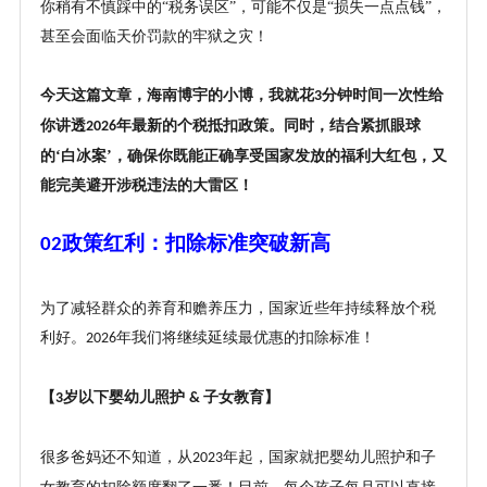
你稍有不慎踩中的
“税务误区”，可能不仅是“损失一点点钱”，
甚至会面临天价罚款的牢狱之灾！
今天这篇文章，
海南博宇的小博，
我就花
分钟时间一次性给
3
你讲透
年最新的个税抵扣政策。同时，结合紧抓眼球
2026
的‘白冰案’，确保你既能正确享受国家发放的福利大红包，又
能完美避开涉税违法的大雷区！
政策红利：扣除标准突破新高
02
为了减轻群众的养育和赡养压力，国家近些年持续释放个税
利好。
年我们将继续延续最优惠的扣除标准！
2026
【
岁以下婴幼儿照护
子女教育】
3
&
很多爸妈还不知道，从
年起，国家就把婴幼儿照护和子
2023