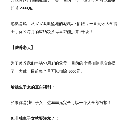
女教育的扣除额度翻了一番！目前，每个孩子每月可以直接
扣除
元
。
2000
也就是说，从宝宝呱呱坠地的
岁以下阶段，一直到读大学博
3
士，你的每月的应纳税所得里都能少算
千块！
2
【赡养老人】
为了赡养我们年满
周岁的父母，目前的个税扣除标准也提
60
了一大截，目前每个月可以扣除
元。
3000
给独生子女的直白福利：
如果你是独生子女，这
元完全可以一个人全额抵扣！
3000
但非独生子女就要注意了：