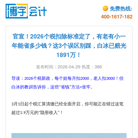
免费热线:
400-1617-182
官宣！2026个税扣除标准定了，有老有小一
年能省多少钱？这3个误区别踩，白冰已赔光
1891万！
发布时间：2026-04-29 热度：386
导读：
个税新政
，
每个娃每月扣
，老人扣
！但
2
026
2000
3000
白冰的教训告诉你，这些“省钱”方法
坐牢
。
=
月
日起个税汇算清缴已经全面开启，你可能正在错过这笔
3
1
超过
万元的“隐形收入”！
1.9