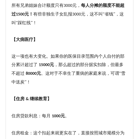
所有兄弟姐妹合计额度只有
元，
每人分摊的额度不能超
3000
过
元！
有些非独生子女乱报
元，这不叫“省钱”，这
1500
3000
叫“踩红线”！
【大病医疗】
这一项也有大变化。如果你的医保目录范围内个人自付的部
分累计超过了
元
，那么超过的部分据实扣除，但最多
15000
不超过
元
。这对于不幸生了重病的家庭来说，可谓
“雪
80000
中送炭”！
【住房
继续教育】
&
住房贷款利息：每月
元
。
1000
住房租金：这个扣起来就更实在了，直接按照城市规模分为