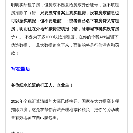
明明实际租了房，但房东不愿意给房东身份证号，就不填租
房扣除了（错！
只要没有备案且真实租房，没有房东信息也
可以据实填报，但不要造假
）；
或者自己名下有房贷又有租
房，明明住在外地却按房贷填报（错，除非城市确实没有房
子
）。
不要为了多
块抵扣额度，在你的个税
里留下
1000
APP
伪造数据，一旦大数据追查下来，面临的将是征信污点和罚
款！
写在最后
各位细水长流的打工人、企业主！
年个税汇算清缴的大幕已经拉开。国家在大力提高专项
2026
扣除力度，这是在帮你合法合理地减轻税负，把你的劳动成
果有效地留在自己腰包里。