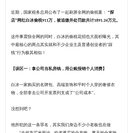
近期，国家税务总局公布了一起刷屏全网的偷税案：
“探
店”网红白冰偷税
万，被追缴并处罚款共计
万元。
911
1891.24
这件事震惊全网的同时，白冰的偷税花招也大面积曝光，其
中最核心的两点其实就和不少企业主及普通创业者的
“踩
线”行为极其相似！
【误区一：拿公司当私房钱，用公账报销个人消费】
白冰一家购买的名牌包、高端首饰和平时个人穿的奢侈衣
物，全部拿去公司开发票列支成了
“公司成本”。
没想到吧？
他所犯的这一条罪名，其实我们身边不少小老板也在做
——“去超市买米面油、给老婆买的金首饰、夏天的全家旅