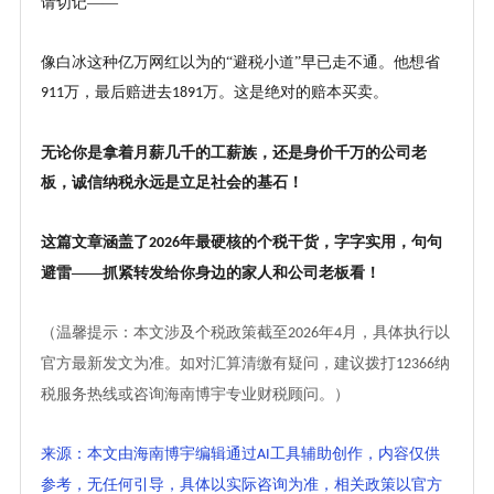
请切记
——
像白冰这种亿万网红以为的
“避税小道”早已走不通。他想省
万，最后赔进去
万。这是绝对的赔本买卖。
911
1891
无论你是拿着月薪几千的工薪族，还是身价千万的公司老
板，诚信纳税永远是立足社会的基石！
这篇文章涵盖了
年最硬核的个税干货，字字实用，句句
2026
避雷——抓紧转发给你身边的家人和公司老板看！
（温馨提示：本文涉及个税政策截至
年
月，具体执行以
2026
4
官方最新发文为准。如对汇算清缴有疑问，建议拨打
纳
12366
税服务热线或咨询
海南博宇
专业
财税顾问
。）
来源：本文由海南博宇编辑通过
工具辅助创作，内容仅供
AI
参考，无任何引导，具体以实际咨询为准，相关政策以官方