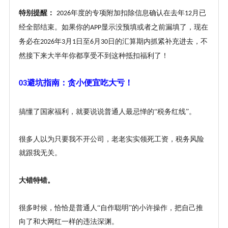
特别提醒：
年度的专项附加扣除信息确认在去年
月已
2026
12
经全部结束。如果你的
显示没预填或者之前漏填了，现在
APP
务必在
年
月
日至
月
日的汇算期内抓紧补充进去，不
2026
3
1
6
30
然接下来大半年你都享受不到这种抵扣福利了！
避坑指南：贪小便宜吃大亏！
03
搞懂了国家福利，就要说说普通人最忌惮的
“税务红线”。
很多人以为只要我不开公司，老老实实领死工资，税务风险
就跟我无关。
大错特错。
很多时候，恰恰是普通人
“自作聪明”的小许操作，把自己推
向了和大网红一样的违法深渊。