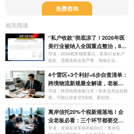
免费咨询
相关阅读
“私户收款”彻底凉了！2026年医
美行业被纳入全国重点整治，840
万罚单砸向上市公司，海南老板
导读：2026税务稽查重点，医美行业私户
收款、违规免税全面严查，海南企业...
务必自查这3条红线
4个雷区+3个利好+6步自查清单：
跨境物流新规最全解读，老板必
存
导读：跨境电商老板注意！税务总局这份新
规，可能让你多交3倍税。看似管...
离岸信托20%个税新规落地！企
业老板必看：三个环节都要交
税，90天窗口期怎么补？
导读：龙湖吴亚军或补税30亿！离岸信