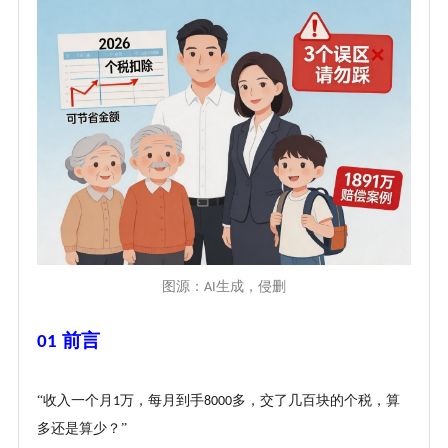
图源：
生成，侵删
AI
前言
01
“收入一个月
万，每月到手
多，交了几百块的个税，算
1
8000
多还是算少？”