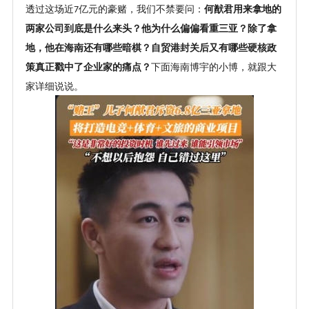
透过这场近
亿元的豪赌，我们不禁要问：
何猷君用来拿地的
7
两家公司到底是什么来头
？
他为什么偏偏看重三亚
？
除了拿
地，他在海南还有哪些暗棋
？
自贸港封关后又有哪些硬核政
策真正戳中了企业家的痛点
？
下面海南博宇的小博，就跟大
家详细说说。