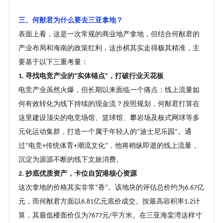
三
、
何猷君为什么要去三亚拿地
？
表面上看，这是一次常规的商业地产拿地，但结合何猷君的
产业布局和海南的政策红利，这步棋其实走得极其精准，主
要基于以下三重考量：
寻找电竞产业的
实体锚点
，打破行业天花板
1.
“
”
电竞产业虽然火爆，但长期以来面临一个痛点：线上流量如
何有效转化为线下持续的现金流
？
按照规划，何猷君打算在
这里建设顶尖的电竞场馆、篮球馆、攀岩场及板式网球等多
元化运动集群，打造一个属于年轻人的
迪士尼乐园
。通
“
”
过
电竞
传统体育
潮流文化
，他将稍纵即逝的线上流量，
“
+
+
”
沉淀为源源不断的线下文旅消费。
抄底优质资产，卡位自贸港核心资源
2.
这次拿地的价格其实非常
香
。该地块的评估总价约为
亿
“
”
6.67
元，而何猷君方面以
亿元底价成交。按最高容积率
计
6.81
1.2
算，其最低楼面价仅为
元
平方米。在三亚海棠湾这样寸
7677
/