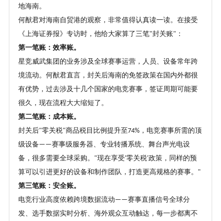
地海南。
何猷君对海南自贸港的观察，非常值得认真读一读。在接受
《上海证券报》专访时，他给大家算了三笔
封关账
：
"
"
第一笔账：效率账。
星竞威武集团的业务涉及全球赛事运营，人员、设备常年跨
境流动。何猷君直言，封关后海南的免签政策在国内外都很
有优势，过去涉及十几个国家的电竞赛事，签证周期可能要
很久，现在流程大大缩短了。
第二笔账：成本账。
封关后
零关税
商品税目比例提升至
，电竞赛事所需的顶
"
"
74%
级设备
赛事级服务器、专业转播系统、舞台声光电设
——
备，很多需要全球采购。
现在享受
零关税
政策，同样的预
"
'
'
算可以引进更好的设备和制作团队，打造更高规格的赛事。
"
第三笔账：安全账。
电竞行业高度依赖跨境数据流动
赛事直播信号全球分
——
发、选手数据实时分析、海外观众互动触达，每一步都离不