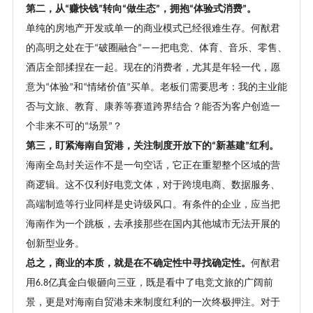
第二，从
赚快钱
转向
做生态
，拥抱
体验式消费
。
“
”
“
”
“
”
单纯的房地产开发或单一的商业模式已经很难生存。何猷君
的高明之处在于
破圈融合
把电竞、体育、音乐、零售、
“
”——
酒店全部揉捏在一起。现在的消费者，尤其是年轻一代，愿
意为
体验
和
情绪价值
买单。老板们需要思考：我的主业能
“
”
“
”
否与文旅、教育、康养等赛道跨界结合
？
能否为客户创造一
个非来不可的
场景
？
“
”
第三，盯紧海南自贸港，关注制度开放下的
新基建
红利。
“
”
海南全岛封关运作不是一句空话，它正在重塑整个区域的营
商逻辑。这不仅利好电竞文体，对于跨境电商、数据服务、
高端制造等行业同样是史诗级风口。有条件的企业，应当把
海南作为一个跳板，去承接那些在国内其他城市无法开展的
创新型业务。
总之，商业的本质，就是在不确定性中寻找确定性。
何猷君
用
亿真金白银砸向三亚，既是看中了电竞文旅的广阔前
6.8
景，更是对海南自贸港未来制度红利的一次终极押注。对于