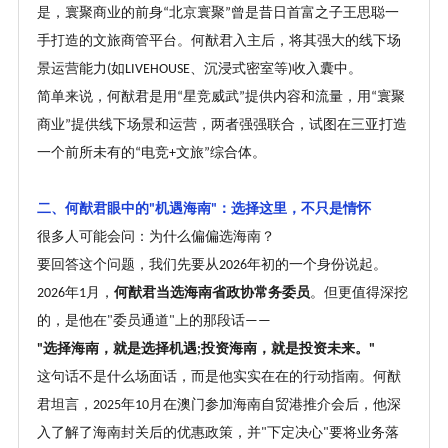
是，寰聚商业的前身
北京寰聚
曾是昔日首富之子王思聪一
“
”
手打造的文旅商管平台。何猷君入主后，将其强大的线下场
景运营能力
如
、沉浸式密室等
收入囊中。
(
LIVEHOUSE
)
简单来说，何猷君是用
星竞威武
提供内容和流量，用
寰聚
“
”
“
商业
提供线下场景和运营，两者强强联合，试图在三亚打造
”
一个前所未有的
电竞
文旅
综合体。
“
+
”
二、何猷君眼中的
机遇海南
：选择这里，不只是情怀
"
"
很多人可能会问：为什么偏偏选海南
？
要回答这个问题，我们先要从
年初的一个身份说起。
2026
年
月，
何猷君当选海南省政协常务委员
。但更值得深挖
2026
1
的，是他在
委员通道
上的那段话
"
"
——
选择海南，就是选择机遇
投资海南，就是投资未来。
"
;
"
这句话不是什么场面话，而是他实实在在的行动指南。何猷
君坦言，
年
月在澳门参加海南自贸港推介会后，他深
2025
10
入了解了海南封关后的优惠政策，并
下定决心
要将业务落
"
"