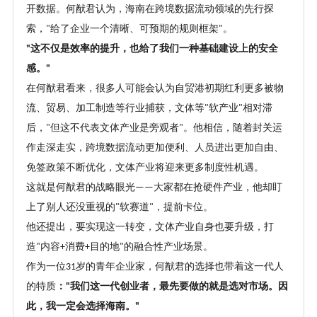
开数据。何猷君认为，海南在跨境数据流动领域的先行探
索，
给了企业一个清晰、可预期的规则框架
。
"
"
这不仅是效率的提升，也给了我们一种基础建设上的安全
"
感。
"
在何猷君看来，很多人可能会认为自贸港初期红利更多被物
流、贸易、加工制造等行业捕获，文体等
软产业
相对滞
"
"
后，
但这不代表文体产业是旁观者
。他相信，随着封关运
"
"
作走深走实，跨境数据流动更加便利、人员进出更加自由、
免签政策不断优化，文体产业将迎来更多制度性机遇。
这就是何猷君的战略眼光
大家都在抢硬件产业，他却盯
——
上了别人还没重视的
软赛道
，提前卡位。
"
"
他还提出，要实现这一转变，文体产业自身也要升级，打
造
内容
消费
目的地
的融合性产业场景。
"
+
+
"
作为一位
岁的青年企业家，何猷君的选择也带着这一代人
31
的特质
：
我们这一代创业者，最先要做的就是选对市场。因
"
此，我一定会选择海南。
"