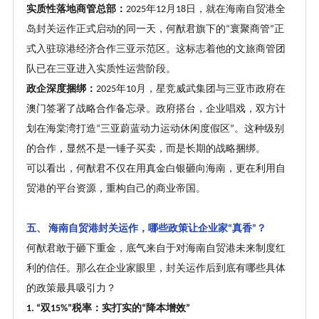
实质性落地商管总部：
年
月
日，就在海南自贸港全
2025
12
18
岛封关运作正式启动的同一天，何猷君旗下的
寰聚商管
正
“
”
式入驻琼港经济合作三亚示范区。这标志着他的文旅商管团
队已在三亚进入实质性运营阶段。
政企深度捆绑：
年
月，星竞威武集团与三亚市政府在
2025
10
澳门签署了战略合作备忘录。政府搭台，企业唱戏，双方计
划在海棠湾打造
三亚蔚蓝动力运动休闲度假区
。这种级别
“
”
的合作，显然不是一锤子买卖，而是长期的战略捆绑。
可以看出，何猷君不仅在用真金白银砸向海南，更在利用自
贸港的平台资源，重构自己的商业帝国。
五、
海南自贸港封关运作，哪些政策让企业家
真香
？
“
”
何猷君敢于砸下重金，底气来自于对海南自贸港未来制度红
利的信任。那么在企业家眼里，封关运作后到底有哪些具体
的政策最具吸引力
？
双
税率：实打实的
降本增效
1. “
15%”
“
”