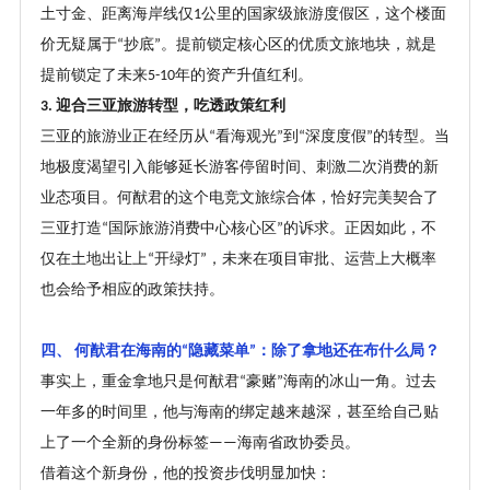
土寸金、距离海岸线仅
公里的国家级旅游度假区，这个楼面
1
价无疑属于
抄底
。提前锁定核心区的优质文旅地块，就是
“
”
提前锁定了未来
年的资产升值红利。
5-10
迎合三亚旅游转型，吃透政策红利
3.
三亚的旅游业正在经历从
看海观光
到
深度度假
的转型。当
“
”
“
”
地极度渴望引入能够延长游客停留时间、刺激二次消费的新
业态项目。何猷君的这个电竞文旅综合体，恰好完美契合了
三亚打造
国际旅游消费中心核心区
的诉求。正因如此，不
“
”
仅在土地出让上
开绿灯
，未来在项目审批、运营上大概率
“
”
也会给予相应的政策扶持。
四、
何猷君在海南的
隐藏菜单
：除了拿地还在布什么局
？
“
”
事实上，重金拿地只是何猷君
豪赌
海南的冰山一角。过去
“
”
一年多的时间里，他与海南的绑定越来越深，甚至给自己贴
上了一个全新的身份标签
海南省政协委员。
——
借着这个新身份，他的投资步伐明显加快：