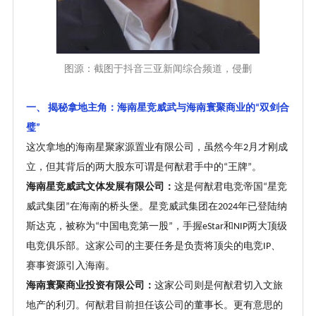
图源：截图于抖音三亚新闻综合频道，侵删
一、
揭秘拿地主角：海南星竞威武与海南寰聚商业的
双剑合
“
璧
”
这次拿地的海南星聚家源置业有限公司，虽然今年
月才刚成
2
立，但其背后的两大股东可谓是何猷君手中的
王牌
。
“
”
海南星竞威武文体发展有限公司：
这是何猷君电竞帝国
星竞
“
威武集团
在海南的桥头堡。星竞威武集团在
年已登陆纳
”
2024
斯达克，被称为
中国电竞第一股
，手握
和
两大顶级
“
”
eStar
NIP
电竞俱乐部。这家公司的主要任务是负责将顶尖的电竞
、
IP
赛事资源引入海南。
海南寰聚商业投资有限公司：
这家公司则是何猷君切入文旅
地产的利刃。何猷君目前担任该公司的董事长。更有意思的