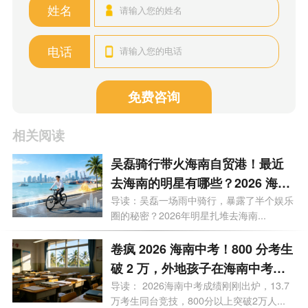
姓名
电话
免费咨询
相关阅读
吴磊骑行带火海南自贸港！最近
去海南的明星有哪些？2026 海南
有哪些明星注册公司？
导读：吴磊一场雨中骑行，暴露了半个娱乐
圈的秘密？2026年明星扎堆去海南...
卷疯 2026 海南中考！800 分考生
破 2 万，外地孩子在海南中考需
要什么条件？高层次人才子女政
导读： 2026海南中考成绩刚刚出炉，13.7
万考生同台竞技，800分以上突破2万人...
策 + 报名流程