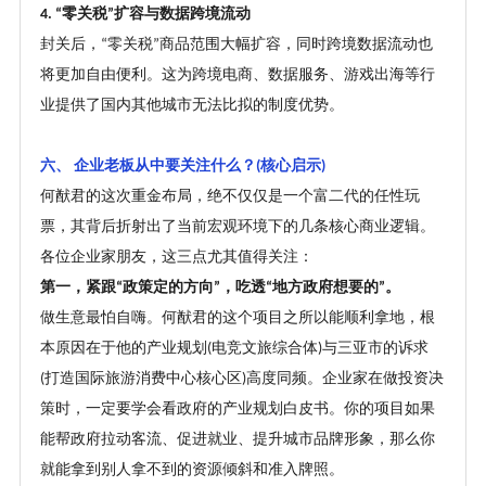
零关税
扩容与数据跨境流动
4. “
”
封关后，
零关税
商品范围大幅扩容，同时跨境数据流动也
“
”
将更加自由便利。这为跨境电商、数据服务、游戏出海等行
业提供了国内其他城市无法比拟的制度优势。
六、
企业老板从中要关注什么
？
核心启示
(
)
何猷君的这次重金布局，绝不仅仅是一个富二代的任性玩
票，其背后折射出了当前宏观环境下的几条核心商业逻辑。
各位企业家朋友，这三点尤其值得关注：
第一，紧跟
政策定的方向
，吃透
地方政府想要的
。
“
”
“
”
做生意最怕自嗨。何猷君的这个项目之所以能顺利拿地，根
本原因在于他的产业规划
电竞文旅综合体
与三亚市的诉求
(
)
打造国际旅游消费中心核心区
高度同频。企业家在做投资决
(
)
策时，一定要学会看政府的产业规划白皮书。你的项目如果
能帮政府拉动客流、促进就业、提升城市品牌形象，那么你
就能拿到别人拿不到的资源倾斜和准入牌照。