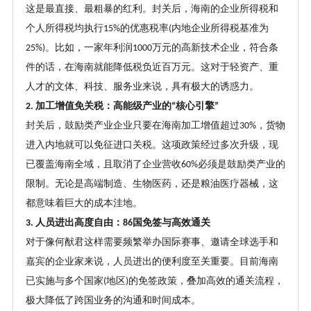
这是最直接、最粗暴的红利。封关后，海南的企业所得税和
个人所得税均执行
的优惠税率
内地企业所得税基准为
15%
(
。比如，一家年利润
万元的高新技术企业，符合条
25%)
1000
件的话，在海南就能降低税负近百万元。这对于轻资产、重
人才的文体、科技、服务业来说，具有极大的诱惑力。
加工增值免关税：高能级产业的
核心引擎
2.
“
”
封关后，鼓励类产业企业只要在海南加工增值超过
，货物
30%
进入内地就可以免征进口关税。这项政策经过多次升级，现
已覆盖海南全域，且取消了企业营收
必须是鼓励类产业的
60%
限制。无论是高端制造、生物医药，还是粮油医疗器械，这
都意味着巨大的成本洼地。
人员进出高度自由：
国免签与高效通关
3.
86
对于像何猷君这样需要频繁举办国际赛事、邀请全球选手和
嘉宾的企业家来说，人员进出的便利度至关重要。目前海南
已实施与多个国家
地区
的免签政策，叠加高效的通关流程，
(
)
极大降低了跨国业务的沟通和时间成本。