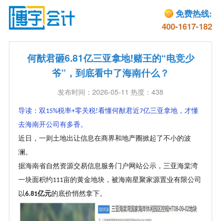
免费热线:
400-1617-182
何猷君砸6.81亿三亚拿地!赌王的“电竞少
爷”，到底看中了海南什么？
发布时间：2026-05-11 热度：438
导读：双
税率
零关税
看懂何猷君近
亿三亚拿地，才懂
15%
+
!
7
去海南开公司有多香。
近日，一则土地出让信息在商界和地产圈掀起了不小的波
澜。
据海南省自然资源交易信息服务门户网站公示，三亚海棠湾
一块面积约
亩的黄金地块，被海南星聚家源置业有限公司
111
以
亿元
的底价悄然拿下。
6.81