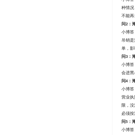
种情况
不能再
问
：
2
小博答
吊销是
单，影
问
：
3
小博答
会进黑
问
：
4
小博答
营业执
限，没
必须按
问
：
5
小博答