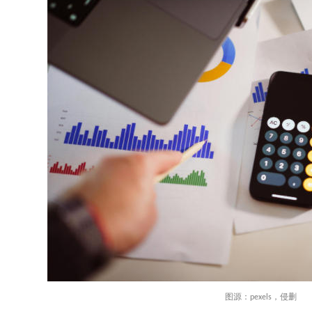
图源：
，侵删
pexels