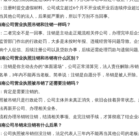
：注册时提交虚假材料、公司成立超过
个月不开业或开业后连续停业超
6
当其他公司的法人，后果挺严重的，所以千万别不当回事。
海南公司营业执照吊销和注销一样吗
？
：二者完全不是一回事。注销是主动走正规流程关停公司，办理完毕后企
监管部门作出的行政处罚，大多是未按时年报、违规经营等问题导致。企
响个人征信、后续注册公司以及贷款办事，后续还需处理罚款与遗留问题
海南公司营业执照注销和吊销有什么区别
？
：注销是你主动去办的
体面退场
，公司正常清算完，法人责任解除
吊销
“
”
;
名单，
年内不能再当老板。简单说：注销是自愿分手，吊销是被人开除
3
海南公司营业执照被吊销了还需要注销吗
？
：肯定是需要注销的。
照被吊销只是行政处罚，公司主体并未真正消失，依旧会挂着异常状态。
法再新开公司、办理相关业务。
流程办理吊销转注销，结清相关事项、走完注销手续，才算彻底了结企业
海南公司吊销未注销有什么后果
？
：公司执照被吊销但没注销，法定代表人三年内不能再当其他公司的老板