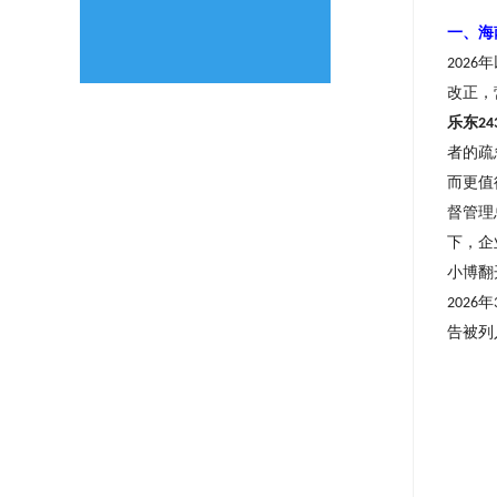
一、海
年
2026
改正，
乐东
24
者的疏
而更值
督管理
下，企
小博翻
年
2026
告被列