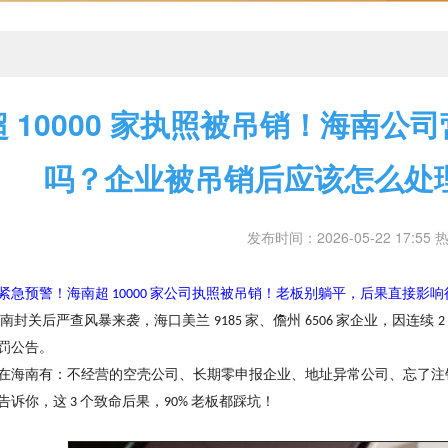
超 10000 家执照被吊销！海南
吗？企业被吊销后应该怎么处
发布时间：2026-05-22 17:55 
紧急预警
！
海南超
家公司执照被吊销
！
老板别躺平，后果直接影响
10000
海南封关后严查风暴来袭，海口美兰
家、儋州
家企业，因连续
9185
6506
2
罚公告。
在海南有：不经营的空壳公司、长期零申报企业、地址异常公司、忘了注
告诉你，这
个致命后果，
老板都踩坑
！
3
90%