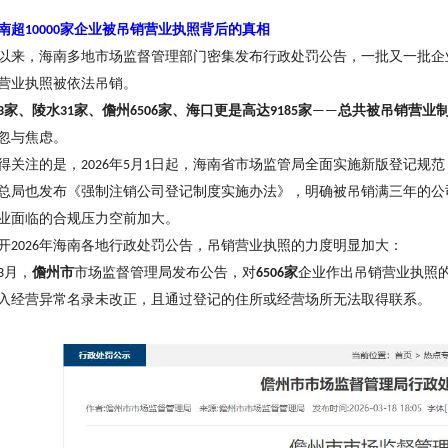
南超
家企业被吊销营业执照背后的真相
10000
以来，海南多地市场监督管理部门密集发布行政处罚公告，一批又一批企
营业执照被依法吊销。
家、陵水
家、儋州
家、海口更是高达
家
总共被吊销营业
3
31
6506
9185
——
忽与焦虑。
得关注的是，
年
月
日起，海南省市场监管局全面实施新版登记规范
2026
5
1
总局也发布《强制注销公司登记制度实施办法》，明确被吊销满三年的公
业面临的合规压力空前加大。
开
年海南各地行政处罚公告，吊销营业执照的力度明显加大：
2026
月，
儋州市
市场监督管理局发布公告，对
家
企业作出吊销营业执照
3
6506
入经营异常名录未改正，且通过登记的住所或经营场所无法取得联系。