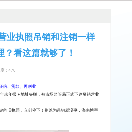
公司营业执照吊销和注销一样
理？看这篇就够了！
热度：470
征信、贷款、再创业
！
年未年报
地址失联，被市场监管局正式下达吊销营业
+
销的旧执照，立刻停下
！
别以为吊销就没事，
海南
博宇