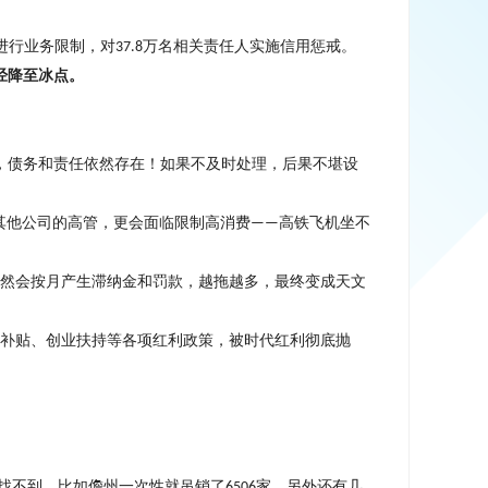
进行业务限制，对
万名相关责任人实施信用惩戒。
37.8
经降至冰点。
，债务和责任依然存在
！
如果不及时处理，后果不堪设
其他公司的高管，更会面临限制高消费
高铁飞机坐不
——
然会按月产生滞纳金和罚款，越拖越多，最终变成天文
补贴、创业扶持等各项红利政策，被时代红利彻底抛
找不到，比如儋州一次性就吊销了
家。另外还有几
6506