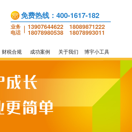
免费热线：400-1617-182
13907644622
18089871222
业务
18078980538
18078993011
电话
财税合规
成功案例
关于我们
博宇小工具