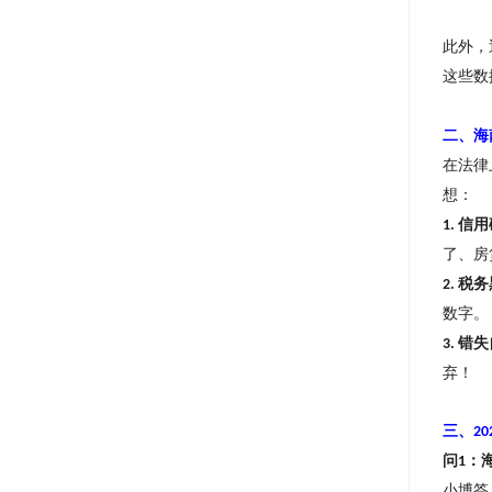
此外，
这些数
二、海
在法律
想：
信用
1.
了、房
税务
2.
数字。
错失
3.
弃
！
三、
20
问
：
1
小博答