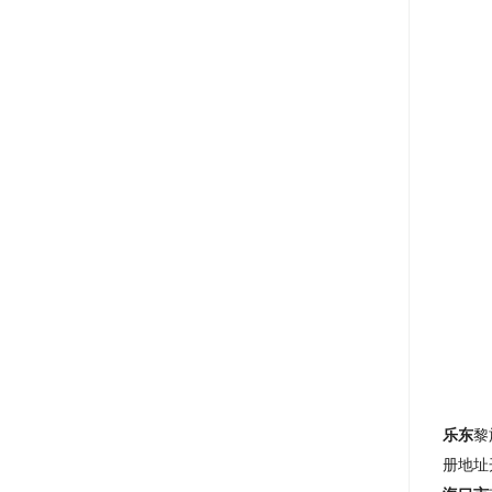
乐东
黎
册地址