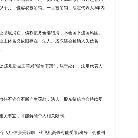
过
个月，也容易被吊销。一旦被吊销，法定代表人
年内
6
3
业彻底消亡，债权债务全部结清，不会留下遗留风险。
业主体名义依旧存在，法人、股东还会被纳入失信名
。
是违规后被工商局
强制下架
，属于处罚，法定代表人
“
”
。
放任不管会不断产生罚款，法人、股东征信也会持续受
相关事宜，才能解除个人相关限制。
个人征信会受影响，坐飞机高铁可能受限
税务上会被列
;
;