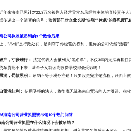
近年来海南已累计对
万名被列入经营异常名录经营主体的直接责任人
22.3
据传递出一个清晰的信号：
监管部门对企业长期
失联
休眠
的容忍度已
“
”“
”
南公司执照被吊销的
个致命后果
3
上，
吊销
是行政处罚，是剥夺了你经营的权利，但你的公司依然
活着
“
”
“
”
破产，寸步难行：
法定代表人会被列入
黑名单
，不仅
年内无法再担任
“
”
3
贷车贷批不下来、甚至子女就读高收费学校都会受影响
！
黑洞，罚款累积：
吊销不等于税务注销
！
只要没走完注销流程，账面上依
自贸港红利：
信用受损的法人，将彻底无缘海南自贸港的人才引进、税收
海南公司营业执照被吊销
个热门问答
26
10
海南公司营业执照在什么情况下会被吊销
？
：最常见的情况就是连续两年没报年报，列入异常名单后还不改正，人也