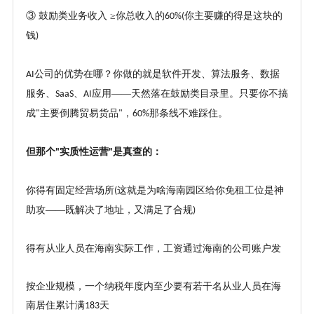
③ 鼓励类业务收入 ≥你总收入的
你主要赚的得是这块的
60%(
钱
)
公司的优势在哪？你做的就是软件开发、算法服务、数据
AI
服务、
、
应用——天然落在鼓励类目录里。只要你不搞
SaaS
AI
成
主要倒腾贸易货品
，
那条线不难踩住。
"
"
60%
但那个
实质性运营
是真查的：
"
"
你得有固定经营场所
这就是为啥海南园区给你免租工位是神
(
助攻——既解决了地址，又满足了合规
)
得有从业人员在海南实际工作，工资通过海南的公司账户发
按企业规模，一个纳税年度内至少要有若干名从业人员在海
南居住累计满
天
183