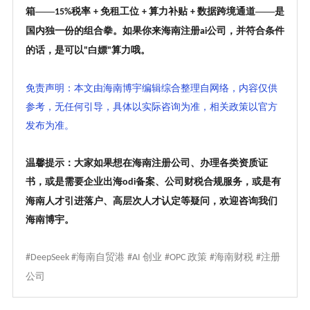
箱——
税率
免租工位
算力补贴
数据跨境通道——是
15%
+
+
+
国内独一份的组合拳。如果你来海南注册
公司，并符合条件
ai
的话，是可以
白嫖
算力哦。
"
"
免责声明：本文由海南博宇编辑综合整理自网络，内容仅供
参考，无任何引导，具体以实际咨询为准，相关政策以官方
发布为准。
温馨提示：大家如果想在海南注册公司、办理各类资质证
书，或是需要企业出海
备案、公司财税合规服务，或是有
odi
海南人才引进落户、高层次人才认定等疑问，欢迎咨询我们
海南博宇。
海南自贸港
创业
政策
海南财税
注册
#DeepSeek #
#AI
#OPC
#
#
公司