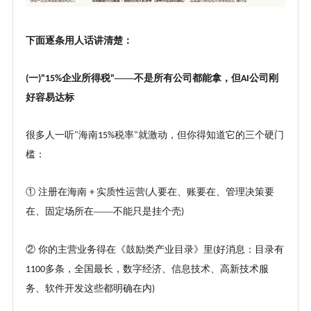
下面逐条用人话讲清楚：
一
企业所得税
——不是所有公司都能拿，但
公司刚
(
)"15%
"
AI
好容易达标
很多人一听
海南
税率
就激动，但你得知道它的三个硬门
"
15%
"
槛：
① 注册在海南
实质性运营
人要在、账要在、管理决策要
+
(
在、固定场所在——不能只是挂个壳
)
② 你的主营业务得在《鼓励类产业目录》里
好消息：目录有
(
多条，全国最长，数字经济、信息技术、高新技术服
1100
务、软件开发这些都明确在内
)