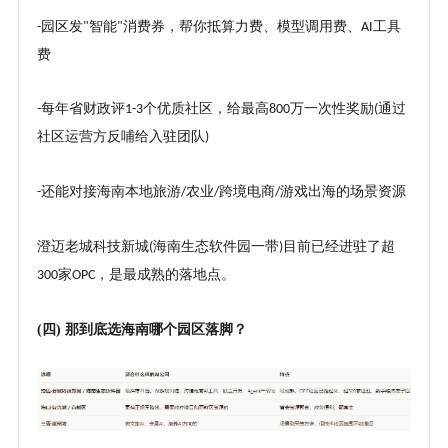
园区发
智能
消费券，帮你抵算力费、模型调用费、
工具
-
"
"
AI
费
每年省财政评
个优质社区，给最高
万一次性奖励
通过
-
1-3
800
(
社区运营方反哺给入驻团队
)
还能对接海南本地旅游
农业
跨境电商
游戏出海的场景资源
-
/
/
/
澄迈老城科技新城
海南生态软件园一带
目前已经进驻了超
(
)
家
，是最成熟的落地点。
300
OPC
(四)
那到底选海南哪个园区落脚？