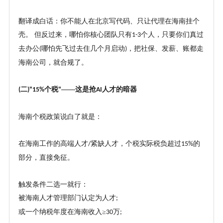
翻译成白话：你不能人在北京写代码、只让代理在海南挂个
壳。
但反过来，哪怕你核心团队只有
个人，只要你们真过
1-3
去办公
哪怕先飞过去住几个月启动
，把社保、发薪、账都走
(
)
海南公司，就合规了。
二
个税
——这是抢
人才的暗器
(
)"15%
"
AI
海南个税政策说白了就是：
在海南工作的高端人才
紧缺人才，个税实际税负超过
的
/
15%
部分，直接免征。
触发条件二选一就行：
被海南人才管理部门认定为人才
;
或一个纳税年度在海南收入
≥
万
30
;