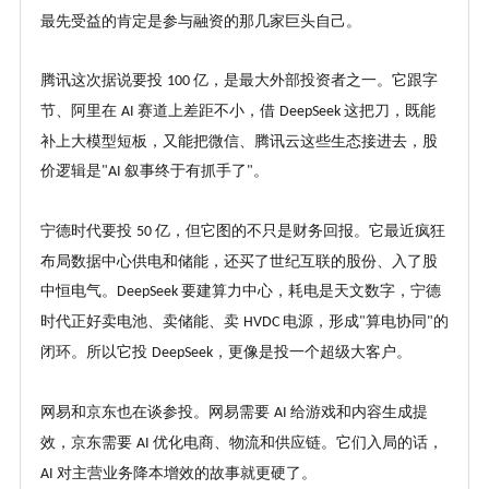
最先受益的肯定是参与融资的那几家巨头自己。
腾讯这次据说要投
亿，是最大外部投资者之一。它跟字
100
节、阿里在
赛道上差距不小，借
这把刀，既能
AI
DeepSeek
补上大模型短板，又能把微信、腾讯云这些生态接进去，股
价逻辑是
叙事终于有抓手了
。
"AI
"
宁德时代要投
亿，但它图的不只是财务回报。它最近疯狂
50
布局数据中心供电和储能，还买了世纪互联的股份、入了股
中恒电气。
要建算力中心，耗电是天文数字，宁德
DeepSeek
时代正好卖电池、卖储能、卖
电源，形成
算电协同
的
HVDC
"
"
闭环。所以它投
，更像是投一个超级大客户。
DeepSeek
网易和京东也在谈参投。网易需要
给游戏和内容生成提
AI
效，京东需要
优化电商、物流和供应链。它们入局的话，
AI
对主营业务降本增效的故事就更硬了。
AI