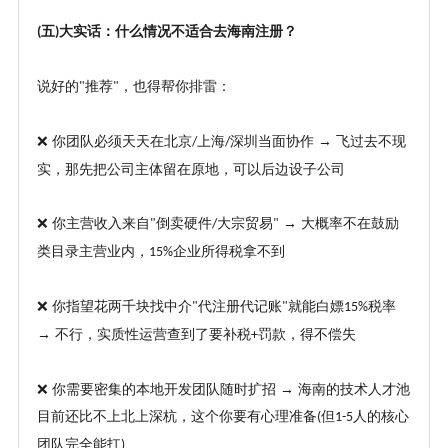
五
大实话：什么情况不适合去海南注册？
(
)
说好的
推荐
，也得帮你排雷：
"
"
❌ 你团队必须天天在北京
上海
深圳当面协作 → 飞过去不现
/
/
实，那先把公司主体留在原地，可以后边设子公司
❌ 你主营收入来自
倒卖硬件
大宗贸易
→ 大概率不在鼓励
"
/
"
类目录主营业内，
企业所得税拿不到
15%
❌ 你指望花两千块找中介
代注册代记账
就能白嫖
税率
"
"
15%
→ 不行，实质性运营查到了要补税
罚款，得不偿失
+
❌ 你需要密集的本地开发团队随时扩招 → 海南的技术人才池
目前还比不上北上深杭，这个你要有心理准备
但
人的核心
(
1-5
团队完全能扛
)