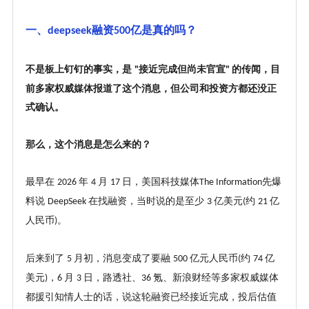
一、
融资
亿是真的吗？
deepseek
500
不是板上钉钉的事实，是
接近完成但尚未官宣
的传闻，目
"
"
前多家权威媒体报道了这个消息，但公司和投资方都还没正
式确认。
那么，这个消息是怎么来的？
最早在
年
月
日，美国科技媒体
先爆
2026
4
17
The Information
料说
在找融资，当时说的是至少
亿美元
约
亿
DeepSeek
3
(
21
人民币
。
)
后来到了
月初，消息变成了要融
亿元人民币
约
亿
5
500
(
74
美元
，
月
日，路透社、
氪、新浪财经等多家权威媒体
)
6
3
36
都援引知情人士的话，说这轮融资已经接近完成，投后估值