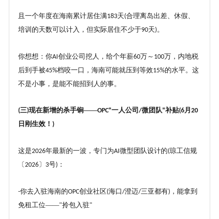
且一个年度在海南累计居住满
天
合理离岛出差、休假、
183
(
培训的天数可以计入，但实际居住不少于
天
。
90
)
你想想：你
创业公司挖人，给个年薪
万～
万，内地税
AI
60
100
后到手被
档咬一口，海南可能就压到等效
的水平。这
45%
15%
不是小事，是能不能招到人的事。
三
现在新增的杀手锏——
一人公司
微团队
补贴
月
(
)
OPC"
/
"
(6
20
日刚生效！
)
这是
年最新的一波，专门为
微型团队设计的
琼工信规
2026
AI
(
〔
〕
号
：
2026
3
)
你去入驻海南的
创业社区
海口
澄迈
三亚都有
，能拿到
-
OPC
(
/
/
)
免租工位——
拎包入驻
"
"