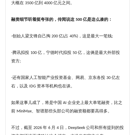
大概在
亿到
亿元之间。
3500
4000
融资细节听着挺夸张的，传闻说这
亿是这么凑的：
500
创始人梁文锋自己掏
亿
占
，这是最大一笔钱
-
200
(
40%)
;
腾讯拟投
亿，宁德时代拟投
亿，这俩是最大外部投
-
100
50
资方
;
还有国家人工智能产业投资基金、网易、京东各投
亿左
-
30
右，以及
资本等机构也在谈。
IDG
如果这事儿成了，将是中国
企业史上最大单笔融资，比之
AI
前
、智谱那些头部公司的融资额都要高得多。
MiniMax
不过，截至
年
月
日，
公司和所有提到的投
2026
6
4
DeepSeek