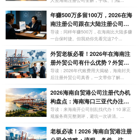
透
年赚500万多留100万，2026在海
南注册公司跟在大陆注册公司有
什么区别？一文看懂
导读：同样年赚500万，在海南比大陆多赚
一台保时捷。但我劝你先看完这7个...
外贸老板必看！2026年在海南注
册外贸公司有什么优势？外贸公
司代理记账多少钱一个月？
导读：2026年代账费用大揭秘，海南封关
后注册外贸公司真香，一文带你了解...
2026海南自贸港公司注册代办机
构盘点：海南海口三亚代办注册
公司哪家好？
导读：来海南开公司别乱找代办！10 家正
规服务商完整测评，避坑一次讲清。...
老板必读！2026 海南自贸港注册