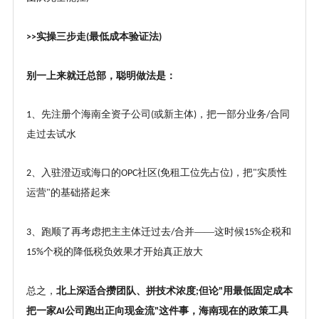
实操三步走
最低成本验证法
>>
(
)
别一上来就迁总部，聪明做法是：
、先注册个海南全资子公司
或新主体
，把一部分业务
合同
1
(
)
/
走过去试水
、入驻澄迈或海口的
社区
免租工位先占位
，把
实质性
2
OPC
(
)
"
运营
的基础搭起来
"
、跑顺了再考虑把主主体迁过去
合并——这时候
企税和
3
/
15%
个税的降低税负效果才开始真正放大
15%
总之，
北上深适合攒团队、拼技术浓度
但论
用最低固定成本
;
"
把一家
公司跑出正向现金流
这件事，海南现在的政策工具
AI
"