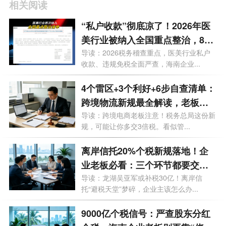
相关阅读
“私户收款”彻底凉了！2026年医
美行业被纳入全国重点整治，840
万罚单砸向上市公司，海南老板
导读：2026税务稽查重点，医美行业私户
收款、违规免税全面严查，海南企业...
务必自查这3条红线
4个雷区+3个利好+6步自查清单：
跨境物流新规最全解读，老板必
存
导读：跨境电商老板注意！税务总局这份新
规，可能让你多交3倍税。看似管...
离岸信托20%个税新规落地！企
业老板必看：三个环节都要交
税，90天窗口期怎么补？
导读：龙湖吴亚军或补税30亿！离岸信
托“避税天堂”梦碎，企业主该怎么办...
9000亿个税信号：严查股东分红