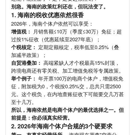
别急。海南的政策红利还在，但玩法变了。
1. 海南的税收优惠依然很香
2026年，海南个体户依然可以享受：
增值税：
月销售额≤10万（季度≤30万）免征；超
过按1%征收（优惠延续至2027年底）；
个税核定：
定期定额核定，税率低至0.25%（叠
加减半政策）；
自贸港叠加：
高端紧缺人才个税最高15%封顶，
跨境电商还有零关税、加工增值免税等专属政策。
举个例子：
年开票100万的电商个体户，增值税免
征，附加税为0，个税按0.25%交，总共只需2500
元。这个税负，在内地查账征收下可能要交几万甚
至十几万。
所以，海南依然是电商个体户的最优选择之一。但
前提是：你必须真实经营。
2. 2026年海南个体户合规的3个硬要求
第一，有真实经营场所。
海南现在严查"空壳公