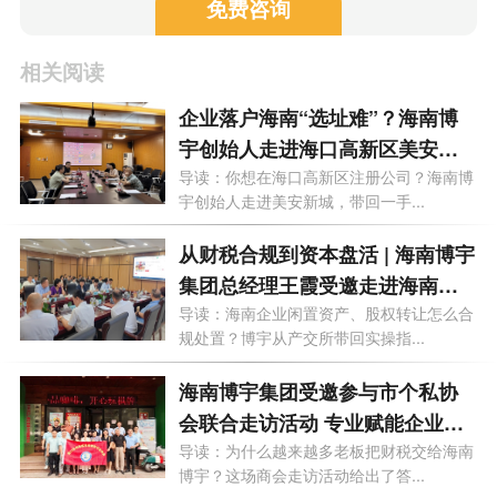
免费咨询
相关阅读
企业落户海南“选址难”？海南博
宇创始人走进海口高新区美安新
城，为您精准匹配园区政策！
导读：你想在海口高新区注册公司？海南博
宇创始人走进美安新城，带回一手...
从财税合规到资本盘活 | 海南博宇
集团总经理王霞受邀走进海南产
交所
导读：海南企业闲置资产、股权转让怎么合
规处置？博宇从产交所带回实操指...
海南博宇集团受邀参与市个私协
会联合走访活动 专业赋能企业老
板财务思维升级
导读：为什么越来越多老板把财税交给海南
博宇？这场商会走访活动给出了答...