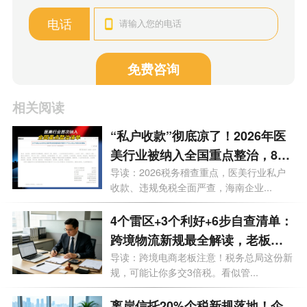
电话
免费咨询
相关阅读
“私户收款”彻底凉了！2026年医
美行业被纳入全国重点整治，840
万罚单砸向上市公司，海南老板
导读：2026税务稽查重点，医美行业私户
收款、违规免税全面严查，海南企业...
务必自查这3条红线
4个雷区+3个利好+6步自查清单：
跨境物流新规最全解读，老板必
存
导读：跨境电商老板注意！税务总局这份新
规，可能让你多交3倍税。看似管...
离岸信托20%个税新规落地！企