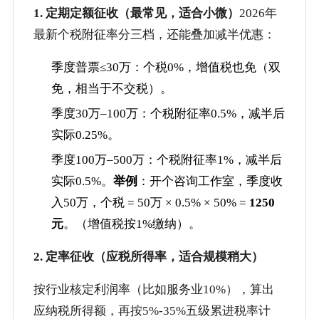
1. 定期定额征收（最常见，适合小微）
2026年
最新个税附征率分三档，还能叠加减半优惠：
季度普票≤30万：个税0%，增值税也免（双
免，相当于不交税）。
季度30万–100万：个税附征率0.5%，减半后
实际0.25%。
季度100万–500万：个税附征率1%，减半后
实际0.5%。
举例
：开个咨询工作室，季度收
入50万，个税 = 50万 × 0.5% × 50% =
1250
元
。（增值税按1%缴纳）。
2. 定率征收（应税所得率，适合规模稍大）
按行业核定利润率（比如服务业10%），算出
应纳税所得额，再按5%-35%五级累进税率计