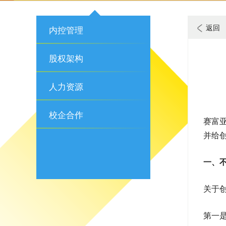
返回
内控管理
股权架构
人力资源
校企合作
赛富
并给
一、
关于
第一