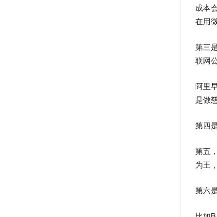
成本
在用
第三
联网
阿里
是做
第四
第五
为王
第六
比如