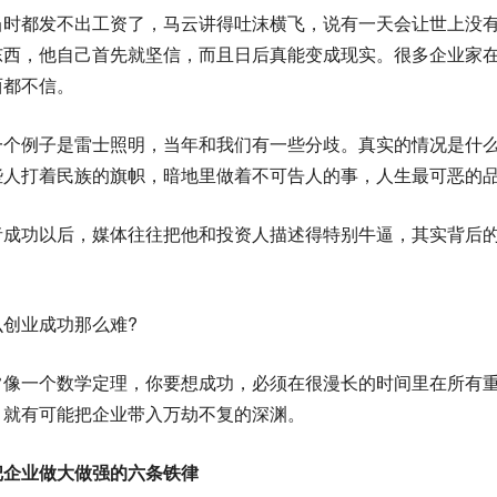
当时都发不出工资了，马云讲得吐沫横飞，说有一天会让世上没
东西，他自己首先就坚信，而且日后真能变成现实。很多企业家
西都不信。
一个例子是雷士照明，当年和我们有一些分歧。真实的情况是什么
些人打着民族的旗帜，暗地里做着不可告人的事，人生最可恶的
者成功以后，媒体往往把他和投资人描述得特别牛逼，其实背后
么创业成功那么难?
常像一个数学定理，你要想成功，必须在很漫长的时间里在所有
，就有可能把企业带入万劫不复的深渊。
把企业做大做强的六条铁律