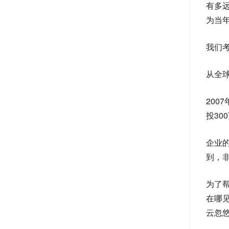
有多
为当
我们
从全
200
投30
企业
到，
为了
在哪
云忽