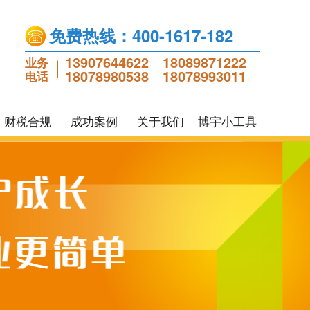
免费热线：400-1617-182
13907644622
18089871222
业务
18078980538
18078993011
电话
财税合规
成功案例
关于我们
博宇小工具