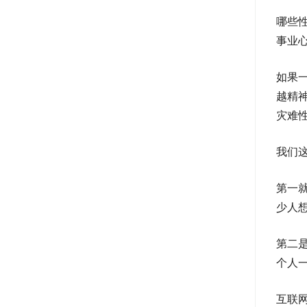
哪些
事业
如果
越精
灾难
我们
第一
少人
第二是
个人
互联