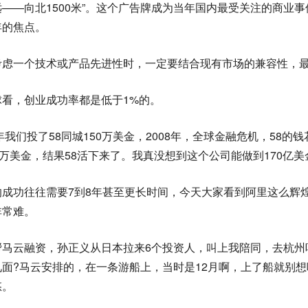
远——向北1500米”。这个广告牌成为当年国内最受关注的商业
年的焦点。
考虑一个技术或产品先进性时，一定要结合现有市场的兼容性，
球看，创业成功率都是低于1%的。
7年我们投了58同城150万美金，2008年，全球金融危机，5
0万美金，结果58活下来了。我真没想到这个公司能做到170亿
的成功往往需要7到8年甚至更长时间，今天大家看到阿里这么辉
非常难。
帮马云融资，孙正义从日本拉来6个投资人，叫上我陪同，去杭州
见面?马云安排的，在一条游船上，当时是12月啊，上了船就别
悠。