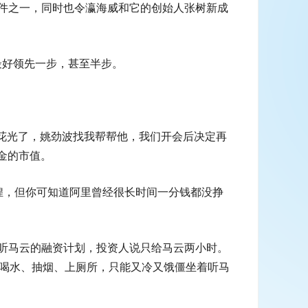
事件之一，同时也令瀛海威和它的创始人张树新成
最好领先一步，甚至半步。
8的钱花光了，姚劲波找我帮帮他，我们开会后决定再
美金的市值。
煌，但你可知道阿里曾经很长时间一分钱都没挣
听马云的融资计划，投资人说只给马云两小时。
想喝水、抽烟、上厕所，只能又冷又饿僵坐着听马