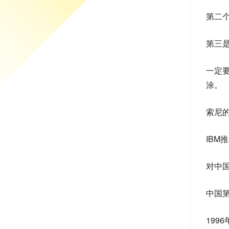
第二
第三
一定
涂。
索尼的
IB
对中
中国
199