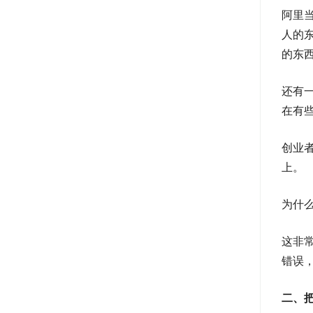
阿里
人的
的东
还有
在有
创业
上。
为什
这非
错误
二、