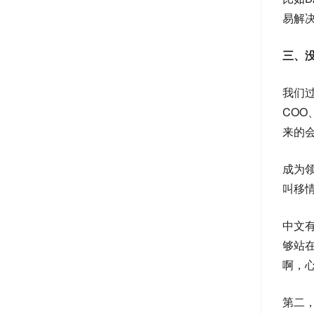
易解
三、
我们过
COO
来的
成为
叫移
中文
够站
啊，
第二