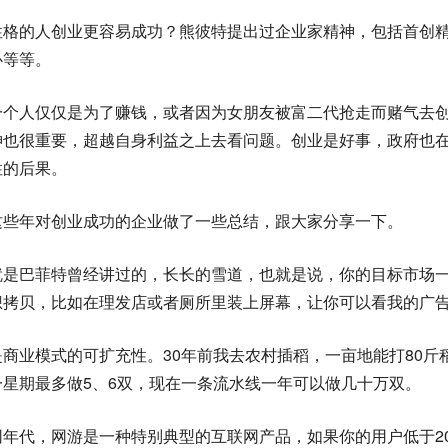
性格的人创业更容易成功？熊彼特提出过企业家精神，包括首创
心等等。
一个人仅仅是为了赚钱，或者因为女朋友被富二代抢走而赌气去
神也很重要，超越自身利益之上去看问题。创业是好事，政府也
性的后果。
这些年对创业成功的企业做了一些总结，跟大家分享一下。
就是巴菲特曾经讲过的，长长的雪道，也就是说，你的目标市场
想拷贝，比如在理发店或者厕所里装上屏幕，让你可以看我的广
商业模式的可扩充性。30年前我去农村插稻，一亩地能打80斤
一星期最多做5、6双，现在一条流水线一年可以做几十万双。
网年代，网游是一种特别典型的互联网产品，如果你的用户低于20