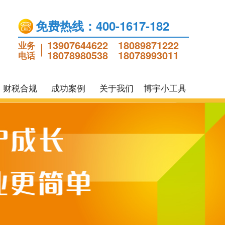
免费热线：400-1617-182
13907644622
18089871222
业务
18078980538
18078993011
电话
财税合规
成功案例
关于我们
博宇小工具