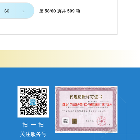
第
58
/
60 页
共
599
项
60
»
扫
一
扫
关注服务号