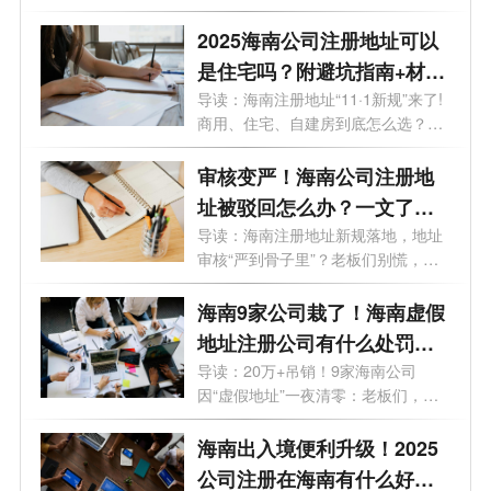
2025外地...
2025海南公司注册地址可以
是住宅吗？附避坑指南+材料
清单
导读：海南注册地址“11·1新规”来了!
商用、住宅、自建房到底怎么选？一
次...
审核变严！海南公司注册地
址被驳回怎么办？一文了解
+避坑指南
导读：海南注册地址新规落地，地址
审核“严到骨子里”？老板们别慌，合
规...
海南9家公司栽了！海南虚假
地址注册公司有什么处罚？
一文了解
导读：20万+吊销！9家海南公司
因“虚假地址”一夜清零：老板们，注
册地址...
海南出入境便利升级！2025
公司注册在海南有什么好