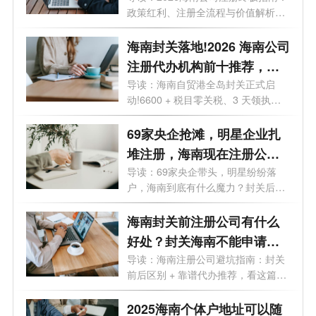
政策红利、注册全流程与价值解析。
2026年...
海南封关落地!2026 海南公司
注册代办机构前十推荐，海
口 / 三亚营业执照代办选这些
导读：海南自贸港全岛封关正式启
动!6600 + 税目零关税、3 天领执
不踩坑
照、15% 企业...
69家央企抢滩，明星企业扎
堆注册，海南现在注册公司
好处有哪些？
导读：69家央企带头，明星纷纷落
户，海南到底有什么魔力？封关后普
通人还...
海南封关前注册公司有什么
好处？封关海南不能申请公
司了吗？
导读：海南注册公司避坑指南：封关
前后区别 + 靠谱代办推荐，看这篇就
够海...
2025海南个体户地址可以随