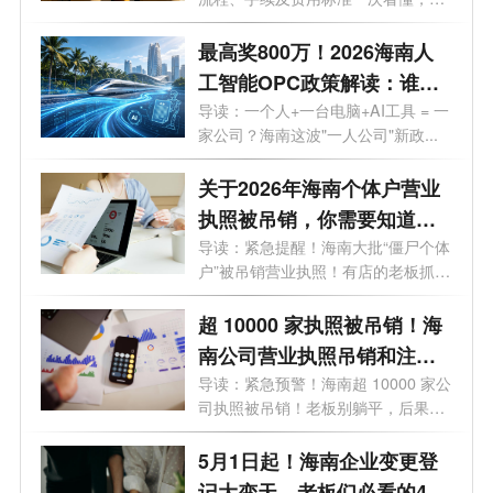
藏！
走弯...
最高奖800万！2026海南人
工智能OPC政策解读：谁可
以拿、能拿多少、怎么落
导读：一个人+一台电脑+AI工具 = 一
家公司？海南这波"一人公司"新政...
地？一文了解！
关于2026年海南个体户营业
执照被吊销，你需要知道的
10大问题
导读：紧急提醒！海南大批“僵尸个体
户”被吊销营业执照！有店的老板抓
紧...
超 10000 家执照被吊销！海
南公司营业执照吊销和注销
一样吗？企业被吊销后应该
导读：紧急预警！海南超 10000 家公
司执照被吊销！老板别躺平，后果直
怎么处理？看这篇就够了！
接影...
5月1日起！海南企业变更登
记大变天，老板们必看的4个