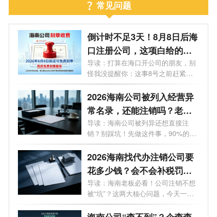
常见问题
倒计时不足3天！8月8日后海
口注册公司，这项白给的福
利永远没了
导读：打算在海口开公司的朋友，别
怪我没提醒你：这事8号之前赶紧
办！倒...
2026海南公司被列入经营异
常名录，还能注销吗？老板
必看的自救指南！
导读：海南公司被列异还想直接注
销？别踩坑！先做这件事，90%的老
板都不知...
2026海南找代办注销公司要
花多少钱？会不会补税罚
款？海南最新注销避坑指
导读：海南老板必看！公司注销不想
被“坑”？这两大核心问题，今天一次
南！
说...
海南公司“查不到”？企查查