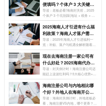
便填吗？个体户 3 大关键问
题不搞懂别注册
导读：老板必看!海南封关前，2025
个体户 3 个坑别踩(地址 + 税务 + 代
办费全...
2025海南人才引进有什么福
利政策？海南人才落户需要
什么条件？
导读：2025年海南人才引进福利一
览：补贴、落户与机遇全解析随着
《百万人...
现在去海南注册一家公司有
什么好处？2025海南代办公
司注册哪家好？
导读：封关倒计时！海南注册公司还
能赶上这波红利吗？5大核心优势+避
坑指...
海南注册公司与内地相比哪
个好？外地人在海南开公司
需要多少钱？
导读：海南封关倒计时，外地老板必
看，海南注册VS内地，哪个更香？