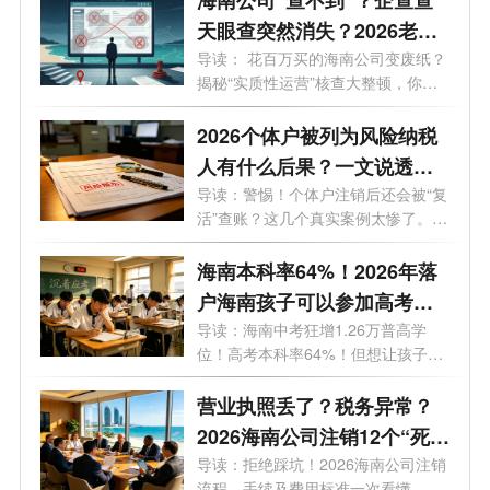
天眼查突然消失？2026老板
必看的工商屏蔽避坑与解除
导读： 花百万买的海南公司变废纸？
揭秘“实质性运营”核查大整顿，你
指南！
的...
2026个体户被列为风险纳税
人有什么后果？一文说透原
因与解除办法
导读：警惕！个体户注销后还会被“复
活”查账？这几个真实案例太惨了。
最...
海南本科率64%！2026年落
户海南孩子可以参加高考
吗？答案来了！
导读：海南中考狂增1.26万普高学
位！高考本科率64%！但想让孩子来
海南高考...
营业执照丢了？税务异常？
2026海南公司注销12个“死
结”一次性解开，海南老板速
导读：拒绝踩坑！2026海南公司注销
流程、手续及费用标准一次看懂，少