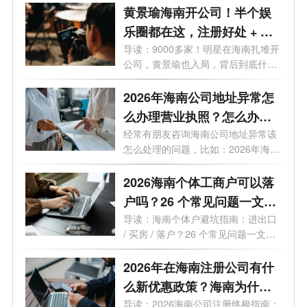
黄景瑜海南开公司！半个娱
乐圈都在这，注册好处 + 费
用一次说清
导读：9000多家！明星在海南扎堆开
公司，黄景瑜也入局，背后到底什么
信号...
2026年海南公司地址异常怎
么办理营业执照？怎么办理
变更业务？
经常有朋友咨询海南公司地址异常该
怎么处理的问题，比如：2026年海南
公司...
2026海南个体工商户可以落
户吗？26 个常见问题一文读
懂
导读：海南个体户避坑指南：进出口
/ 买房 / 落户？26 个常见问题一文读
懂最...
2026年在海南注册公司有什
么新优惠政策？海南为什么
是块宝地？
导读：2026海南公司注册终极指南：