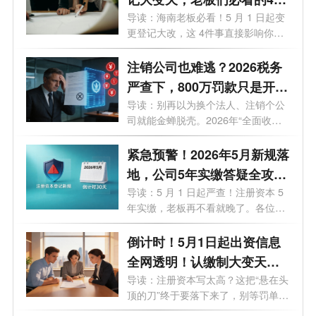
关键影响
导读：海南老板必看！5 月 1 日起变
更登记大改，这 4件事直接影响你的
钱袋...
注销公司也难逃？2026税务
严查下，800万罚款只是开
始！老板们的最后自救指南
导读：别再以为换个法人、注销个公
司就能金蝉脱壳。2026年“全面收割
期”...
紧急预警！2026年5月新规落
地，公司5年实缴答疑全攻
略，老板必看避坑
导读：5 月 1 日起严查！注册资本 5
年实缴，老板再不看就晚了。各位老
板、...
倒计时！5月1日起出资信息
全网透明！认缴制大变天，
这3条“逃债路”全被封死！
导读：注册资本写太高？这把“悬在头
顶的刀”终于要落下来了，别等罚单
才...