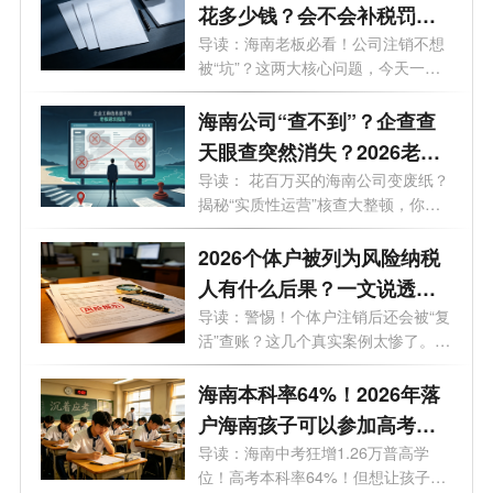
花多少钱？会不会补税罚
款？海南最新注销避坑指
导读：海南老板必看！公司注销不想
被“坑”？这两大核心问题，今天一次
南！
说...
海南公司“查不到”？企查查
天眼查突然消失？2026老板
必看的工商屏蔽避坑与解除
导读： 花百万买的海南公司变废纸？
揭秘“实质性运营”核查大整顿，你
指南！
的...
2026个体户被列为风险纳税
人有什么后果？一文说透原
因与解除办法
导读：警惕！个体户注销后还会被“复
活”查账？这几个真实案例太惨了。
最...
海南本科率64%！2026年落
户海南孩子可以参加高考
吗？答案来了！
导读：海南中考狂增1.26万普高学
位！高考本科率64%！但想让孩子来