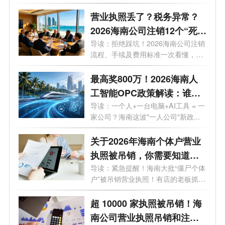
海南高考...
营业执照丢了？税务异常？
2026海南公司注销12个“死
结”一次性解开，海南老板速
导读：拒绝踩坑！2026海南公司注销
流程、手续及费用标准一次看懂，少
藏！
走弯...
最高奖800万！2026海南人
工智能OPC政策解读：谁可
以拿、能拿多少、怎么落
导读：一个人+一台电脑+AI工具 = 一
家公司？海南这波"一人公司"新政...
地？一文了解！
关于2026年海南个体户营业
执照被吊销，你需要知道的
10大问题
导读：紧急提醒！海南大批“僵尸个体
户”被吊销营业执照！有店的老板抓
紧...
超 10000 家执照被吊销！海
南公司营业执照吊销和注销