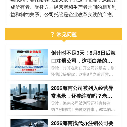
成所有者、受托方、经营者和生产者之间的相互利
益和制约关系。公司托管是企业改革实践的产物。
常见问题
倒计时不足3天！8月8日后海
口注册公司，这项白给的福
利永远没了
导读：打算在海口开公司的朋友，别
怪我没提醒你：这事8号之前赶紧
办！倒...
2026海南公司被列入经营异
常名录，还能注销吗？老板
必看的自救指南！
导读：海南公司被列异还想直接注
销？别踩坑！先做这件事，90%的老
板都不知...
2026海南找代办注销公司要