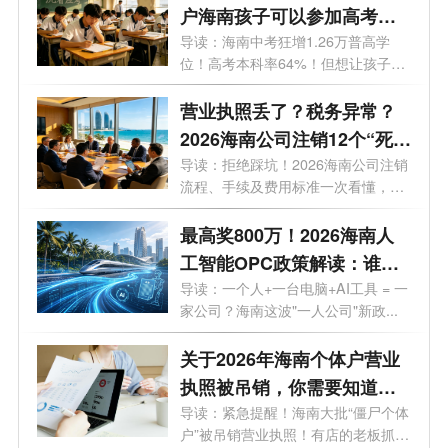
户海南孩子可以参加高考
吗？答案来了！
导读：海南中考狂增1.26万普高学
位！高考本科率64%！但想让孩子来
海南高考...
营业执照丢了？税务异常？
2026海南公司注销12个“死
结”一次性解开，海南老板速
导读：拒绝踩坑！2026海南公司注销
流程、手续及费用标准一次看懂，少
藏！
走弯...
最高奖800万！2026海南人
工智能OPC政策解读：谁可
以拿、能拿多少、怎么落
导读：一个人+一台电脑+AI工具 = 一
家公司？海南这波"一人公司"新政...
地？一文了解！
关于2026年海南个体户营业
执照被吊销，你需要知道的
10大问题
导读：紧急提醒！海南大批“僵尸个体
户”被吊销营业执照！有店的老板抓