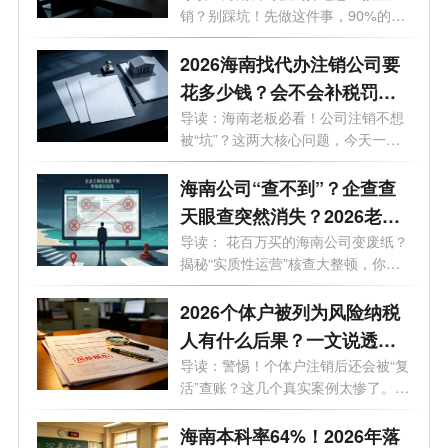
销？别踩坑！先做这件事，90%的老
板都不知...
2026海南找代办注销公司要
花多少钱？会不会补税罚
款？海南最新注销避坑指
导读：海南老板必看！公司注销不想
被“坑”？这两大核心问题，今天一次
南！
说...
海南公司“查不到”？企查查
天眼查突然消失？2026老板
必看的工商屏蔽避坑与解除
导读： 花百万买的海南公司变废纸？
揭秘“实质性运营”核查大整顿，你
指南！
的...
2026个体户被列为风险纳税
人有什么后果？一文说透原
因与解除办法
导读：警惕！个体户注销后还会被“复
活”查账？这几个真实案例太惨了。
最...
海南本科率64%！2026年落