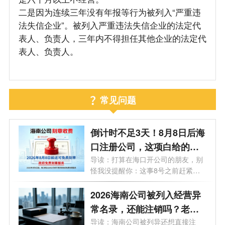
二是因为连续三年没有年报等行为被列入“严重违
法失信企业”。被列入严重违法失信企业的法定代
表人、负责人，三年内不得担任其他企业的法定代
表人、负责人。
常见问题
倒计时不足3天！8月8日后海
口注册公司，这项白给的福
利永远没了
导读：打算在海口开公司的朋友，别
怪我没提醒你：这事8号之前赶紧
办！倒...
2026海南公司被列入经营异
常名录，还能注销吗？老板
必看的自救指南！
导读：海南公司被列异还想直接注