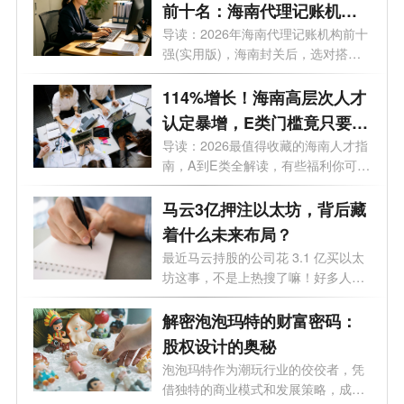
前十名：海南代理记账机构
哪家好？
导读：2026年海南代理记账机构前十
强(实用版)，海南封关后，选对搭档
可以少...
114%增长！海南高层次人才
认定暴增，E类门槛竟只要个
税5万/年
导读：2026最值得收藏的海南人才指
南，A到E类全解读，有些福利你可能
根本不...
马云3亿押注以太坊，背后藏
着什么未来布局？
最近马云持股的公司花 3.1 亿买以太
坊这事，不是上热搜了嘛！好多人都
纳闷...
解密泡泡玛特的财富密码：
股权设计的奥秘
泡泡玛特作为潮玩行业的佼佼者，凭
借独特的商业模式和发展策略，成功