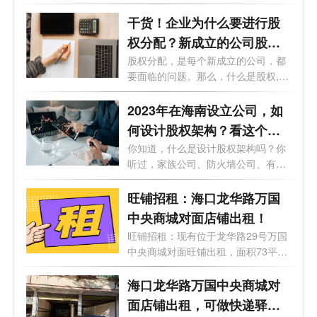
赢得...
干货！企业为什么要进行股
权分配？新成立的公司股权
怎么分配？
股权分配，是每个新成立的公司，都
要面临的问题。那么，什么是股权,股
权...
2023年在海南设立公司，如
何设计股权架构？看这个就
够了！
你知道，什么是设计股权架构吗？你
听过，家族公司、防火墙公司、有限
合伙...
旺铺招租：海口龙华路万国
中央商城对面店铺出租！
旺铺招租：现有位于龙华路29号万国
中央商城对面旺铺出租，面积73平方
和140...
海口龙华路万国中央商城对
面店铺出租，可做快递驿站