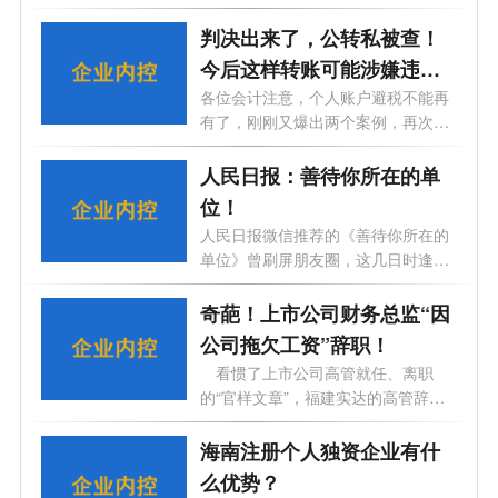
判决出来了，公转私被查！
今后这样转账可能涉嫌违
法！
各位会计注意，个人账户避税不能再
有了，刚刚又爆出两个案例，再次给
大家...
人民日报：善待你所在的单
位！
人民日报微信推荐的《善待你所在的
单位》曾刷屏朋友圈，这几日时逢各
大公...
奇葩！上市公司财务总监“因
公司拖欠工资”辞职！
看惯了上市公司高管就任、离职
的“官样文章”，福建实达的高管辞职
公告...
海南注册个人独资企业有什
么优势？