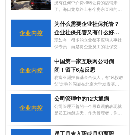
和物流仓储
没有任何中介费和转让费的店铺来
了。海口龙华路上有个房东直租的铺
面招租...
为什么需要企业社保托管？
企业社保托管又有什么好
处？
现如今，很多的企业都不应聘人事社
保专员，而是将企业员工的社保交给
第三...
中国第一家互联网公司倒
闭！留下6点反思
赛富亚洲投资基金合伙人，有“风投教
父”之称的阎焱在北京大学发表演
讲，...
公司管理中的12大通病
公司管理不善的一个最直观的表现就
是员工抱怨连天，作为管理者，你要
知道...
员工月末入职或月初离职，