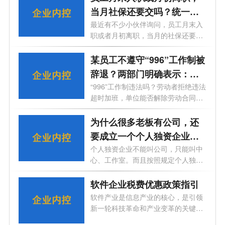
当月社保还要交吗？统一回
复！
最近有不少小伙伴询问，员工月末入
职或者月初离职，当月的社保还要为
其缴...
某员工不遵守“996”工作制被
辞退？两部门明确表示：条
款无效且违法！
“996”工作制违法吗？劳动者拒绝违法
超时加班，单位能否解除劳动合同？
2...
为什么很多老板有公司，还
要成立一个个人独资企业
呢？
个人独资企业不能叫公司，只能叫中
心、工作室。而且按照规定个人独资
企业...
软件企业税费优惠政策指引
软件产业是信息产业的核心，是引领
新一轮科技革命和产业变革的关键
力。近...