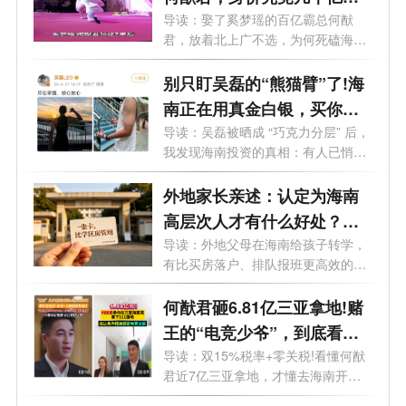
为何悄悄盯上了海南？
导读：娶了奚梦瑶的百亿霸总何猷
君，放着北上广不选，为何死磕海
南？真相...
别只盯吴磊的“熊猫臂”了!海
南正在用真金白银，买你愿
意留下的时间
导读：吴磊被晒成 “巧克力分层” 后，
我发现海南投资的真相：有人已悄
悄...
外地家长亲述：认定为海南
高层次人才有什么好处？一
张“人才卡”比学区房管用
导读：外地父母在海南给孩子转学，
有比买房落户、排队报班更高效的路
子吗...
何猷君砸6.81亿三亚拿地!赌
王的“电竞少爷”，到底看中
了海南什么？
导读：双15%税率+零关税!看懂何猷
君近7亿三亚拿地，才懂去海南开公
司有多香...