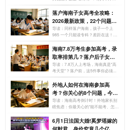
关税...
落户海南子女高考全攻略：
2026最新政策，22个问题一
次说透（家长必看）
导读：同样落户海南，孩子一个上
985 一个只能读专科？差距在这！很
多人落...
海南7.8万考生参加高考，录
取率排第几？落户后子女能
马上随迁转学吗？一文读懂
导读：7.8万人上考场，海南真是"高
考天堂"？落户前，这5件事你必须...
外地人如何在海南参加高
考？你关心的8个问题，今天
一次性说清楚
导读：海南高考倒计时！外地家长别
瞎焦虑：你最关心的"能不能考、怎
么...
6月1日法国大婚!奚梦瑶嫁的
何猷君，身价究竟几个亿？