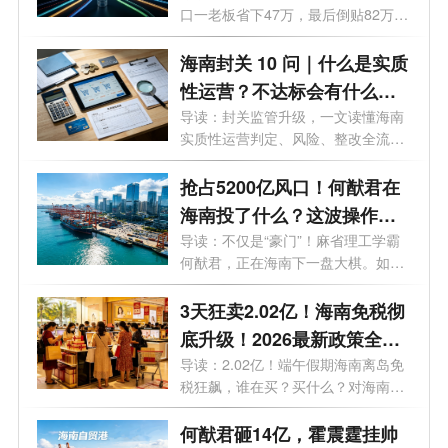
口一老板省下47万，最后倒贴82万，
这3个坑...
海南封关 10 问｜什么是实质
性运营？不达标会有什么后
果？企业如何落地达标？
导读：封关监管升级，一文读懂海南
实质性运营判定、风险、整改全流
程。很...
抢占5200亿风口！何猷君在
海南投了什么？这波操作你
看懂了吗？
导读：不仅是“豪门”！麻省理工学霸
何猷君，正在海南下一盘大棋。如果
不...
3天狂卖2.02亿！海南免税彻
底升级！2026最新政策全解
析，谁能买、怎么买、利好
导读：2.02亿！端午假期海南离岛免
税狂飙，谁在买？买什么？对海南意
谁？
味着...
何猷君砸14亿，霍震霆挂帅