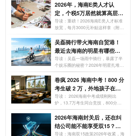
2026年，海南E类人才认
定，个税5万居然就算高层次
人才了？
导读：重磅！2026海南E类人才标准
放宽，每月3000元补贴这样拿（附全
攻略）。...
吴磊骑行带火海南自贸港！
最近去海南的明星有哪些？
2026 海南有哪些明星注册公
导读：吴磊一场雨中骑行，暴露了半
个娱乐圈的秘密？2026年明星扎堆去
司？
海南...
卷疯 2026 海南中考！800 分
考生破 2 万，外地孩子在海
南中考需要什么条件？高层
导读： 2026海南中考成绩刚刚出
炉，13.7万考生同台竞技，800分以
次人才子女政策 + 报名流程
上突破2万人...
2026年海南封关后，还在纠
结公司能不能享受双15？先
看完这4个真实案例
导读：海南双15政策2026年收紧，海