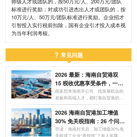
师级人才或团队的，按50万元/人、200万元/团队
标准进行奖励；对成功引进杰出人才或团队的，按
10万元/人、50万元/团队标准进行奖励。企业招才
引智投入实行税前扣除，国有企业引才投入成本视
为当年利润考核。
常见问题
2026 最新：海南自贸港双
15 税收优惠享受条件，一文
讲透
很多想来海南开公司、找发展机会的
老板和高端人才，都盯着自贸港的双
15税...
2026 海南自贸港加工增值
30% 免关税指南：26 个问题
一次说透，企业必看！
导读：海南封关后，加工增值30%免
关税成了企业“香饽饽”？有人年降低