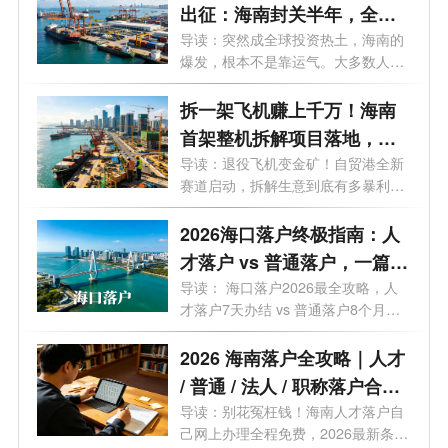
出征：海南封关半年，全球
资本到底在抢什么？
导读：突然成全球投资热土，海南的
爆发，根本不是靠运气。大多数人还
在问...
拆一架飞机赚上千万！海南
首架整机拆解项目落地，千
亿冷门风口藏不住了
导读：退役飞机变金矿！自贸港全新
赛道启动，拆解生意到底有多暴利？
一文...
2026海口落户终极指南：人
才落户 vs 普通落户，一篇说
清所有政策！
导读： 海口落户2026最全攻略，人
才落户7天办结 vs 普通落户8个月，
这50个问...
2026 海南落户全攻略｜人才
/ 普通 / 法人 / 职称落户合
集！条件 + 流程 + 补贴 + 时
导读：别花冤枉钱！海南人才落户自
己网上办理全程免费，2026最新条件
效一文讲透，建议收藏