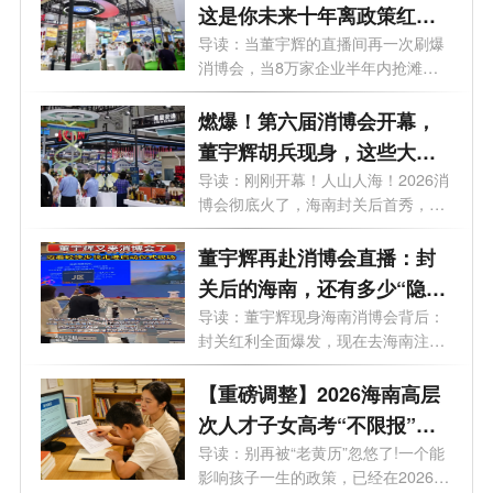
这是你未来十年离政策红利
最近的一次
导读：当董宇辉的直播间再一次刷爆
消博会，当8万家企业半年内抢滩海
南，...
燃爆！第六届消博会开幕，
董宇辉胡兵现身，这些大咖
和商机你不能错过！
导读：刚刚开幕！人山人海！2026消
博会彻底火了，海南封关后首秀，全
球巨...
董宇辉再赴消博会直播：封
关后的海南，还有多少“隐形
红利”？
导读：董宇辉现身海南消博会背后：
封关红利全面爆发，现在去海南注册
公司...
【重磅调整】2026海南高层
次人才子女高考“不限报”正
式取消！事关孩子考大学，
导读：别再被“老黄历”忽悠了!一个能
影响孩子一生的政策，已经在2026年
这些新规家长必须懂