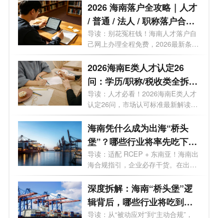
2026 海南落户全攻略｜人才
/ 普通 / 法人 / 职称落户合
集！条件 + 流程 + 补贴 + 时
导读：别花冤枉钱！海南人才落户自
己网上办理全程免费，2026最新条件
效一文讲透，建议收藏
+流程...
2026海南E类人才认定26
问：学历/职称/税收类全拆
解，附避坑指南
导读：人才必看！2026海南E类人才
认定26问，市场认可标准最新解读，
标准、...
海南凭什么成为出海“桥头
堡”？哪些行业将率先吃下出
海红利？
导读：适配 RCEP + 东南亚！海南出
海合规指引，企业必存干货。在出海
3.0时代...
深度拆解：海南“桥头堡”逻
辑背后，哪些行业将吃到第
一波红利？
导读：从“被动应对”到“主动合规”，