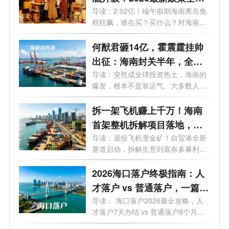
析，谁能买、怎么买、利好
导读：2.02亿！端午假期海南离岛免
税狂飙，谁在买？买什么？对海南意
谁？
味着...
何猷君砸14亿，霍震霆挂帅
出征：海南封关半年，全球
资本到底在抢什么？
导读：突然成全球投资热土，海南的
爆发，根本不是靠运气。大多数人还
在问...
拆一架飞机赚上千万！海南
首架整机拆解项目落地，千
亿冷门风口藏不住了
导读：退役飞机变金矿！自贸港全新
赛道启动，拆解生意到底有多暴利？
一文...
2026海口落户终极指南：人
才落户 vs 普通落户，一篇说
清所有政策！
导读： 海口落户2026最全攻略，人
才落户7天办结 vs 普通落户8个月，
这50个问...