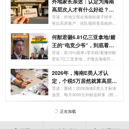
外地家长亲述：认定为海南
高层次人才有什么好处？一
张“人才卡”比学区房管用
导读：外地父母在海南给孩子转学，
有比买房落户、排队报班更高效的路
子吗...
何猷君砸6.81亿三亚拿地!赌
王的“电竞少爷”，到底看中
了海南什么？
导读：双15%税率+零关税!看懂何猷
君近7亿三亚拿地，才懂去海南开公
司有多香...
2026年，海南E类人才认
定，个税5万居然就算高层次
人才了？
导读：重磅！2026海南E类人才标准
放宽，每月3000元补贴这样拿（附全
攻略）。...
正在加载