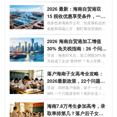
彻...
2026 最新：海南自贸港双
15 税收优惠享受条件，一文
讲透
很多想来海南开公司、找发展机会的
老板和高端人才，都盯着自贸港的双
15税...
2026 海南自贸港加工增值
30% 免关税指南：26 个问题
一次说透，企业必看！
导读：海南封关后，加工增值30%免
关税成了企业“香饽饽”？有人年降低
关税...
落户海南子女高考全攻略：
2026最新政策，22个问题一
次说透（家长必看）
导读：同样落户海南，孩子一个上
985 一个只能读专科？差距在这！很
多人落...
海南7.8万考生参加高考，录
取率排第几？落户后子女能