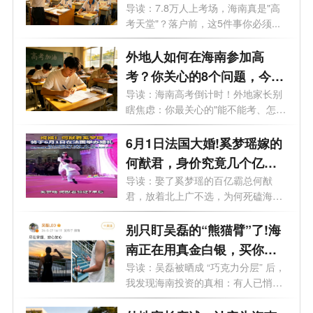
马上随迁转学吗？一文读懂
导读：7.8万人上考场，海南真是"高
考天堂"？落户前，这5件事你必须...
外地人如何在海南参加高
考？你关心的8个问题，今天
一次性说清楚
导读：海南高考倒计时！外地家长别
瞎焦虑：你最关心的"能不能考、怎
么...
6月1日法国大婚!奚梦瑶嫁的
何猷君，身价究竟几个亿？
为何悄悄盯上了海南？
导读：娶了奚梦瑶的百亿霸总何猷
君，放着北上广不选，为何死磕海
南？真相...
别只盯吴磊的“熊猫臂”了!海
南正在用真金白银，买你愿
意留下的时间
导读：吴磊被晒成 “巧克力分层” 后，
我发现海南投资的真相：有人已悄
悄...