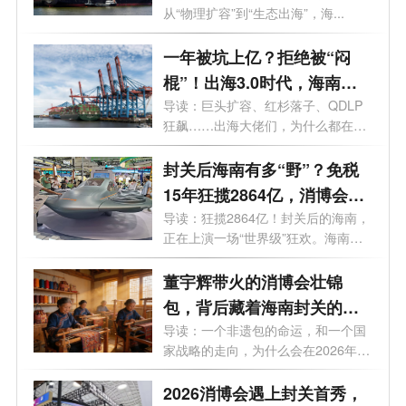
从“物理扩容”到“生态出海”，海...
一年被坑上亿？拒绝被“闷
棍”！出海3.0时代，海南凭
什么当桥头堡？哪些行业将
导读：巨头扩容、红杉落子、QDLP
狂飙……出海大佬们，为什么都在偷
率先吃下出海红利？
偷盯上...
封关后海南有多“野”？免税
15年狂揽2864亿，消博会成
全球抢单现场！
导读：狂揽2864亿！封关后的海南，
正在上演一场“世界级”狂欢。海南自
贸...
董宇辉带火的消博会壮锦
包，背后藏着海南封关的国
家级红利
导读：一个非遗包的命运，和一个国
家战略的走向，为什么会在2026年的
海南...
2026消博会遇上封关首秀，