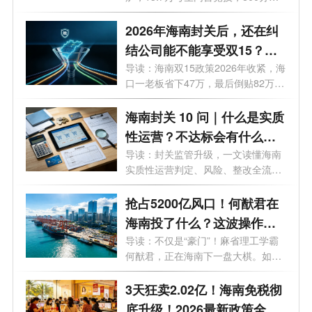
次人才子女政策 + 报名流程
上突破2万人...
2026年海南封关后，还在纠
结公司能不能享受双15？先
看完这4个真实案例
导读：海南双15政策2026年收紧，海
口一老板省下47万，最后倒贴82万，
这3个坑...
海南封关 10 问｜什么是实质
性运营？不达标会有什么后
果？企业如何落地达标？
导读：封关监管升级，一文读懂海南
实质性运营判定、风险、整改全流
程。很...
抢占5200亿风口！何猷君在
海南投了什么？这波操作你
看懂了吗？
导读：不仅是“豪门”！麻省理工学霸
何猷君，正在海南下一盘大棋。如果
不...
3天狂卖2.02亿！海南免税彻
底升级！2026最新政策全解