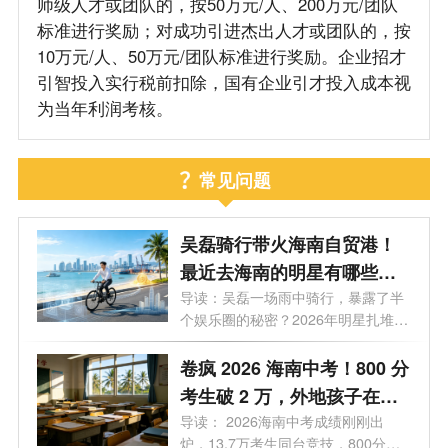
师级人才或团队的，按50万元/人、200万元/团队
标准进行奖励；对成功引进杰出人才或团队的，按
10万元/人、50万元/团队标准进行奖励。企业招才
引智投入实行税前扣除，国有企业引才投入成本视
为当年利润考核。
常见问题
吴磊骑行带火海南自贸港！
最近去海南的明星有哪些？
2026 海南有哪些明星注册公
导读：吴磊一场雨中骑行，暴露了半
个娱乐圈的秘密？2026年明星扎堆去
司？
海南...
卷疯 2026 海南中考！800 分
考生破 2 万，外地孩子在海
南中考需要什么条件？高层
导读： 2026海南中考成绩刚刚出
炉，13.7万考生同台竞技，800分以