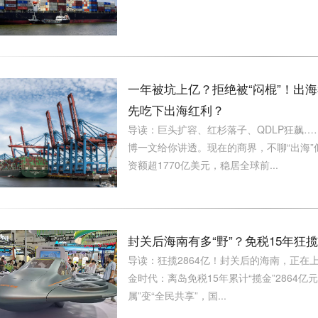
一年被坑上亿？拒绝被“闷棍”！出海
先吃下出海红利？
导读：巨头扩容、红杉落子、QDLP狂飙
博一文给你讲透。现在的商界，不聊“出海”
资额超1770亿美元，稳居全球前...
封关后海南有多“野”？免税15年狂
导读：狂揽2864亿！封关后的海南，正在上
金时代：离岛免税15年累计“揽金”2864
属”变“全民共享”，国...