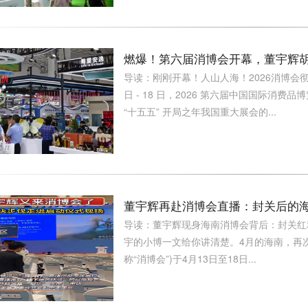
燃爆！第六届消博会开幕，董宇辉
导读：刚刚开幕！人山人海！2026消博会彻
日 - 18 日，2026 第六届中国国际
“十五五” 开局之年我国重大展会的...
董宇辉再赴消博会直播：封关后的海
导读：董宇辉现身海南消博会背后：封关红
宇的小博一文给你讲清楚。4月的海南，再次
称“消博会”)于4月13日至18日...