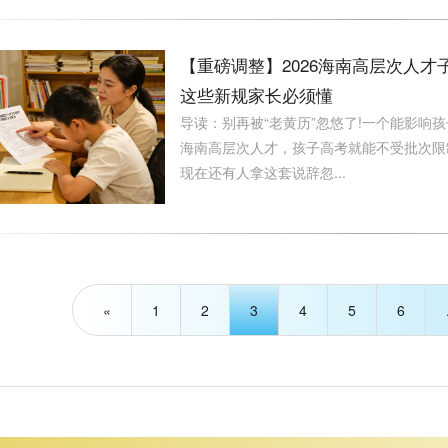
【重磅调整】2026海南高层次人才
这些新规家长必须懂
导读：别再被“老黄历”忽悠了!一个能影响孩
海南高层次人才，孩子高考就能不受批次限制
现在还有人拿这套说辞忽...
«
1
2
3
4
5
6