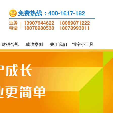
免费热线：400-1617-182
13907644622
18089871222
业务
18078980538
18078993011
电话
财税合规
成功案例
关于我们
博宇小工具