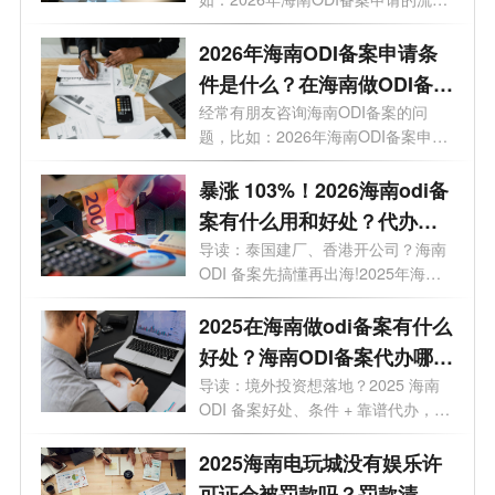
有哪些？...
2026年海南ODI备案申请条
件是什么？在海南做ODI备案
有什么好处?
经常有朋友咨询海南ODI备案的问
题，比如：2026年海南ODI备案申请
条件是什么...
暴涨 103%！2026海南odi备
案有什么用和好处？代办选
哪家？一文讲透
导读：泰国建厂、香港开公司？海南
ODI 备案先搞懂再出海!2025年海南
企业境外...
2025在海南做odi备案有什么
好处？海南ODI备案代办哪家
靠谱？一文了解
导读：境外投资想落地？2025 海南
ODI 备案好处、条件 + 靠谱代办，全
给你整...
2025海南电玩城没有娱乐许
可证会被罚款吗？罚款清单