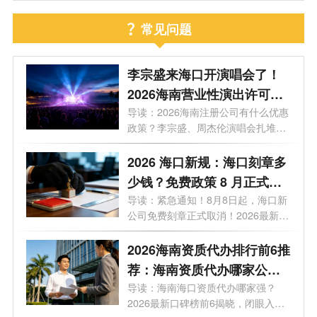
常见问题
李宗盛来海口开演唱会了！
2026海南营业性演出许可证
怎么办理？一文看懂海南演
导读：2026海南注册公司有什么优惠
政策？李宗盛、周杰伦演唱会扎堆，
艺补贴申报合规全流程
揭秘...
2026 海口新规：海口刻章多
少钱？免费政策 8 月正式取
消
导读：紧急通知！8月8日起，海口新
公司免费刻章正式取消！2026最新政
策，海...
2026海南资质代办排行前6推
荐：海南资质代办哪家公司
好？
导读：海南海口资质代办哪家强？
2026最新口碑榜前6揭晓，闭眼入。