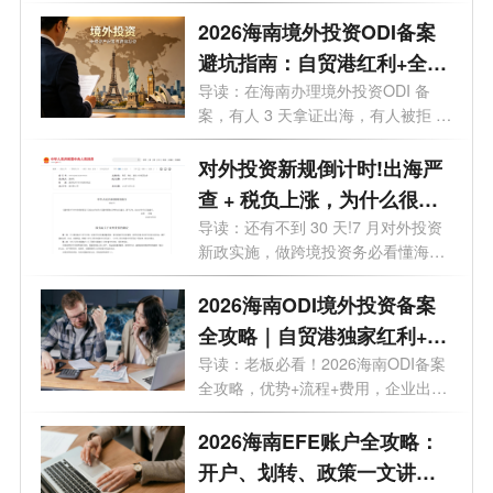
你想在海...
2026海南境外投资ODI备案
避坑指南：自贸港红利+全流
程实操，28个问题一次讲透
导读：在海南办理境外投资ODI 备
案，有人 3 天拿证出海，有人被拒 5
次？28 ...
对外投资新规倒计时!出海严
查 + 税负上涨，为什么很多
老板都把 ODI备案落在海
导读：还有不到 30 天!7 月对外投资
新政实施，做跨境投资务必看懂海南
南？
政策...
2026海南ODI境外投资备案
全攻略｜自贸港独家红利+流
程+费用+靠谱机构
导读：老板必看！2026海南ODI备案
全攻略，优势+流程+费用，企业出海
看这一篇...
2026海南EFE账户全攻略：
开户、划转、政策一文讲