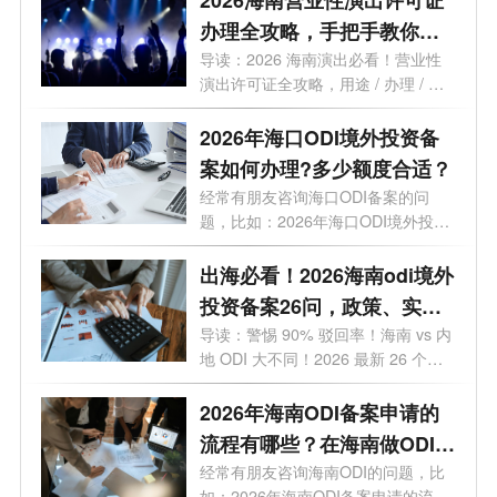
2026海南营业性演出许可证
办理全攻略，手把手教你避
开90%的坑！
导读：2026 海南演出必看！营业性
演出许可证全攻略，用途 / 办理 / 地
点 / 流...
2026年海口ODI境外投资备
案如何办理?多少额度合适？
经常有朋友咨询海口ODI备案的问
题，比如：2026年海口ODI境外投资
备案如何办...
出海必看！2026海南odi境外
投资备案26问，政策、实
操、避坑全覆盖
导读：警惕 90% 驳回率！海南 vs 内
地 ODI 大不同！2026 最新 26 个高
频问题，专...
2026年海南ODI备案申请的
流程有哪些？在海南做ODI备
案通过几率高吗？
经常有朋友咨询海南ODI的问题，比
如：2026年海南ODI备案申请的流程