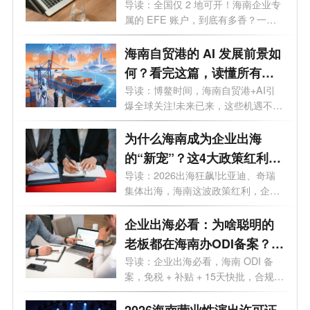
透，外贸老板必看
导读：全国仅 2 地可开！海南企业专
属的 EFE 账户，到底有多香？一文
讲透。...
海南自贸港的 AI 发展前景如
何？看完这篇，读懂所有机
遇
导读：博鳌时间，海南自贸港+AI引
爆全球关注!未来已来，这些机遇不容
错过...
为什么海南成为企业出海
的“新宠”？这4大政策红利
90%老板不知道
导读：2026出海狂飙!比亚迪、奇瑞
集体出海，海南这波政策红利，企业
老板再...
企业出海必看：为啥聪明的
老板都在海南办ODI备案？这
5大红利太香
导读：企业出海必看，海南 ODI 备
案，免税 + 补贴 + 15天快批，合规出
海一步...