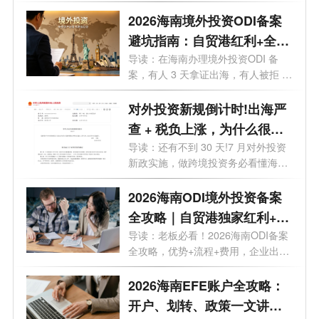
你想在海...
2026海南境外投资ODI备案
避坑指南：自贸港红利+全流
程实操，28个问题一次讲透
导读：在海南办理境外投资ODI 备
案，有人 3 天拿证出海，有人被拒 5
次？28 ...
对外投资新规倒计时!出海严
查 + 税负上涨，为什么很多
老板都把 ODI备案落在海
导读：还有不到 30 天!7 月对外投资
新政实施，做跨境投资务必看懂海南
南？
政策...
2026海南ODI境外投资备案
全攻略｜自贸港独家红利+流
程+费用+靠谱机构
导读：老板必看！2026海南ODI备案
全攻略，优势+流程+费用，企业出海
看这一篇...
2026海南EFE账户全攻略：
开户、划转、政策一文讲