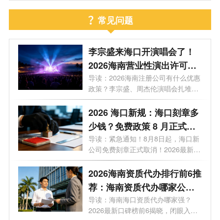
常见问题
李宗盛来海口开演唱会了！
2026海南营业性演出许可证
怎么办理？一文看懂海南演
导读：2026海南注册公司有什么优惠
政策？李宗盛、周杰伦演唱会扎堆，
艺补贴申报合规全流程
揭秘...
2026 海口新规：海口刻章多
少钱？免费政策 8 月正式取
消
导读：紧急通知！8月8日起，海口新
公司免费刻章正式取消！2026最新政
策，海...
2026海南资质代办排行前6推
荐：海南资质代办哪家公司
好？
导读：海南海口资质代办哪家强？
2026最新口碑榜前6揭晓，闭眼入。