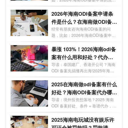
有哪些？...
2026年海南ODI备案申请条
件是什么？在海南做ODI备案
有什么好处?
经常有朋友咨询海南ODI备案的问
题，比如：2026年海南ODI备案申请
条件是什么...
暴涨 103%！2026海南odi备
案有什么用和好处？代办选
哪家？一文讲透
导读：泰国建厂、香港开公司？海南
ODI 备案先搞懂再出海!2025年海南
企业境外...
2025在海南做odi备案有什么
好处？海南ODI备案代办哪家
靠谱？一文了解
导读：境外投资想落地？2025 海南
ODI 备案好处、条件 + 靠谱代办，全
给你整...
2025海南电玩城没有娱乐许
可证会被罚款吗？罚款清单