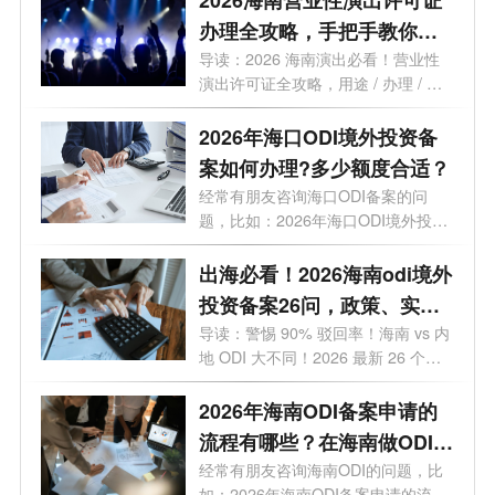
2026海南营业性演出许可证
办理全攻略，手把手教你避
开90%的坑！
导读：2026 海南演出必看！营业性
演出许可证全攻略，用途 / 办理 / 地
点 / 流...
2026年海口ODI境外投资备
案如何办理?多少额度合适？
经常有朋友咨询海口ODI备案的问
题，比如：2026年海口ODI境外投资
备案如何办...
出海必看！2026海南odi境外
投资备案26问，政策、实
操、避坑全覆盖
导读：警惕 90% 驳回率！海南 vs 内
地 ODI 大不同！2026 最新 26 个高
频问题，专...
2026年海南ODI备案申请的
流程有哪些？在海南做ODI备
案通过几率高吗？
经常有朋友咨询海南ODI的问题，比
如：2026年海南ODI备案申请的流程