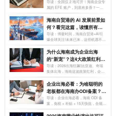
透，外贸老板必看
导读：全国仅 2 地可开！海南企业专
属的 EFE 账户，到底有多香？一文
讲透。...
海南自贸港的 AI 发展前景如
何？看完这篇，读懂所有机
遇
导读：博鳌时间，海南自贸港+AI引
爆全球关注!未来已来，这些机遇不容
错过...
为什么海南成为企业出海
的“新宠”？这4大政策红利
90%老板不知道
导读：2026出海狂飙!比亚迪、奇瑞
集体出海，海南这波政策红利，企业
老板再...
企业出海必看：为啥聪明的
老板都在海南办ODI备案？这
5大红利太香
导读：企业出海必看，海南 ODI 备
案，免税 + 补贴 + 15天快批，合规出
海一步...