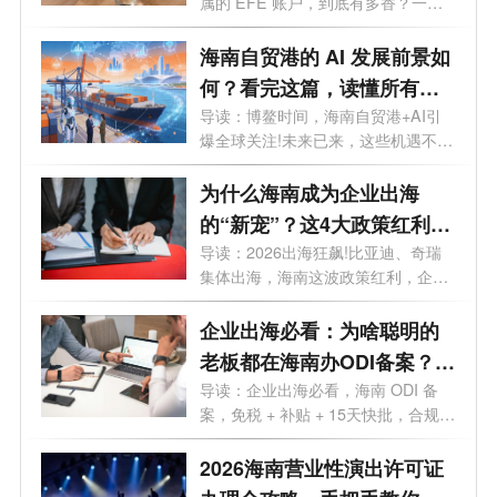
属的 EFE 账户，到底有多香？一文
讲透。...
海南自贸港的 AI 发展前景如
何？看完这篇，读懂所有机
遇
导读：博鳌时间，海南自贸港+AI引
爆全球关注!未来已来，这些机遇不容
错过...
为什么海南成为企业出海
的“新宠”？这4大政策红利
90%老板不知道
导读：2026出海狂飙!比亚迪、奇瑞
集体出海，海南这波政策红利，企业
老板再...
企业出海必看：为啥聪明的
老板都在海南办ODI备案？这
5大红利太香
导读：企业出海必看，海南 ODI 备
案，免税 + 补贴 + 15天快批，合规出
海一步...
2026海南营业性演出许可证