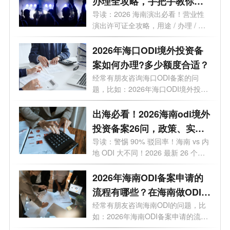
办理全攻略，手把手教你避
开90%的坑！
导读：2026 海南演出必看！营业性
演出许可证全攻略，用途 / 办理 / 地
点 / 流...
2026年海口ODI境外投资备
案如何办理?多少额度合适？
经常有朋友咨询海口ODI备案的问
题，比如：2026年海口ODI境外投资
备案如何办...
出海必看！2026海南odi境外
投资备案26问，政策、实
操、避坑全覆盖
导读：警惕 90% 驳回率！海南 vs 内
地 ODI 大不同！2026 最新 26 个高
频问题，专...
2026年海南ODI备案申请的
流程有哪些？在海南做ODI备
案通过几率高吗？
经常有朋友咨询海南ODI的问题，比
如：2026年海南ODI备案申请的流程
有哪些？...