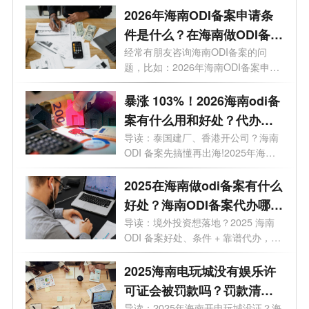
2026年海南ODI备案申请条
件是什么？在海南做ODI备案
有什么好处?
经常有朋友咨询海南ODI备案的问
题，比如：2026年海南ODI备案申请
条件是什么...
暴涨 103%！2026海南odi备
案有什么用和好处？代办选
哪家？一文讲透
导读：泰国建厂、香港开公司？海南
ODI 备案先搞懂再出海!2025年海南
企业境外...
2025在海南做odi备案有什么
好处？海南ODI备案代办哪家
靠谱？一文了解
导读：境外投资想落地？2025 海南
ODI 备案好处、条件 + 靠谱代办，全
给你整...
2025海南电玩城没有娱乐许
可证会被罚款吗？罚款清单
导读：2025年海南开电玩城没证？海