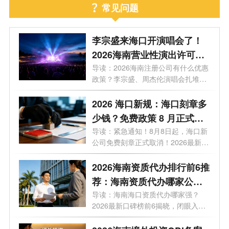
常见问题
李宗盛来海口开演唱会了！
2026海南营业性演出许可证
怎么办理？一文看懂海南演
导读：2026海南注册公司有什么优惠
政策？李宗盛、周杰伦演唱会扎堆，
艺补贴申报合规全流程
揭秘...
2026 海口新规：海口刻章多
少钱？免费政策 8 月正式取
消
导读：紧急通知！8月8日起，海口新
公司免费刻章正式取消！2026最新政
策，海...
2026海南资质代办排行前6推
荐：海南资质代办哪家公司
好？
导读：海南海口资质代办哪家强？
2026最新口碑榜前6揭晓，闭眼入。
你想在海...