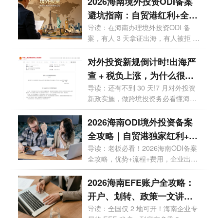
2026海南境外投资ODI备案
避坑指南：自贸港红利+全流
程实操，28个问题一次讲透
导读：在海南办理境外投资ODI 备
案，有人 3 天拿证出海，有人被拒 5
次？28 ...
对外投资新规倒计时!出海严
查 + 税负上涨，为什么很多
老板都把 ODI备案落在海
导读：还有不到 30 天!7 月对外投资
新政实施，做跨境投资务必看懂海南
南？
政策...
2026海南ODI境外投资备案
全攻略｜自贸港独家红利+流
程+费用+靠谱机构
导读：老板必看！2026海南ODI备案
全攻略，优势+流程+费用，企业出海
看这一篇...
2026海南EFE账户全攻略：
开户、划转、政策一文讲
透，外贸老板必看
导读：全国仅 2 地可开！海南企业专