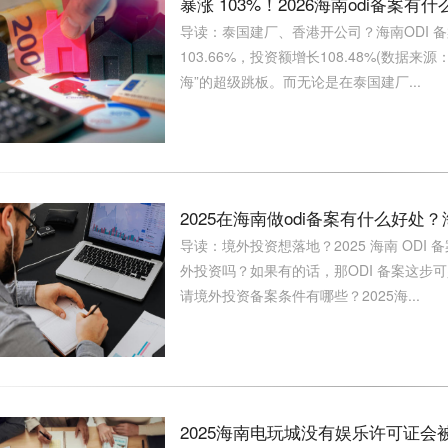
暴涨 103%！2026海南odi备
导读：泰国建厂、香港开公司？海南ODI 备
103.66%，投资额增长108.48%(数
海”的超级跳板。而无论是在泰国建厂...
2025在海南做odi备案有什么好处
导读：境外投资想落地？2025 海南 ODI
外投资吗？如果有的话，那ODI 备案这步可
请境外投资备案条件有哪些？2025海...
2025海南电玩城没有娱乐许可证会