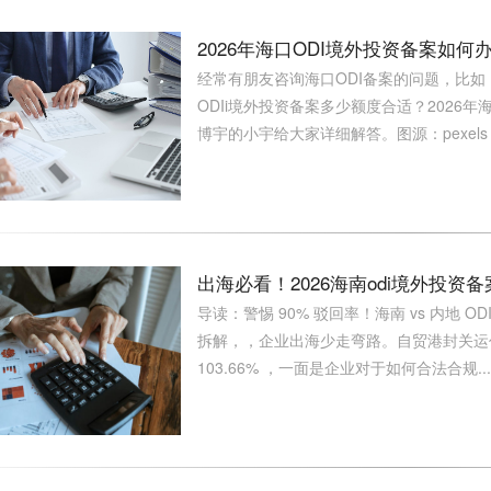
2026年海口ODI境外投资备案如何
经常有朋友咨询海口ODI备案的问题，比如：
ODIi境外投资备案多少额度合适？2026
博宇的小宇给大家详细解答。图源：pexels，
出海必看！2026海南odi境外投资
导读：警惕 90% 驳回率！海南 vs 内地 OD
拆解，，企业出海少走弯路。自贸港封关运
103.66% ，一面是企业对于如何合法合规...