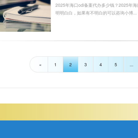
2025年海口odi备案代办多少钱？2025
明明白白，如果有不明白的可以咨询小博...
«
1
2
3
4
5
...