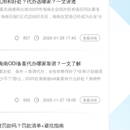
案有什么用和好处？代办选哪家？一文讲透
案先搞懂再出海!2025年海南企业境外投资项目同比暴涨
据来源：海南日报)!正式启动封关后，海南自贸港已经成为企业“出
857
2026-01-28 17:40
查看详情
？海南ODI备案代办哪家靠谱？一文了解
 备案好处、条件 + 靠谱代办，全给你整理好了!你有计划做境
少不了!那么，2025在海南做odi备案有什么好处？海南申
565
2025-11-27 18:05
查看详情
被罚款吗？罚款清单+避坑指南