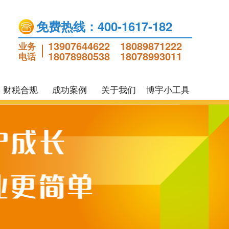
免费热线：400-1617-182
13907644622
18089871222
业务
18078980538
18078993011
电话
财税合规
成功案例
关于我们
博宇小工具