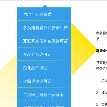
房地产开发资质
各类建筑资质和安全生产
出版物
书。
许可证
互联网资质和各类许可证
哪些企
食品经营许可证
只要是
危化品许可证
经营许
道路运输许可证
1、总
2、批
二类医疗器械经营备案
3、零