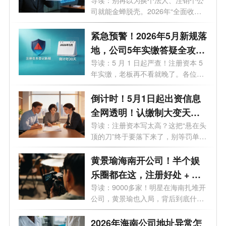
始！老板们的最后自救指南
司就能金蝉脱壳。2026年“全面收割
期”...
紧急预警！2026年5月新规落
地，公司5年实缴答疑全攻
略，老板必看避坑
导读：5 月 1 日起严查！注册资本 5
年实缴，老板再不看就晚了。各位老
板、...
倒计时！5月1日起出资信息
全网透明！认缴制大变天，
这3条“逃债路”全被封死！
导读：注册资本写太高？这把“悬在头
顶的刀”终于要落下来了，别等罚单
才...
黄景瑜海南开公司！半个娱
乐圈都在这，注册好处 + 费
用一次说清
导读：9000多家！明星在海南扎堆开
公司，黄景瑜也入局，背后到底什么
信号...
2026年海南公司地址异常怎