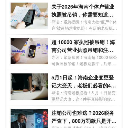
关于2026年海南个体户营业
执照被吊销，你需要知道的
10大问题
导读：紧急提醒！海南大批“僵尸个体
户”被吊销营业执照！有店的老板抓
紧...
超 10000 家执照被吊销！海
南公司营业执照吊销和注销
一样吗？企业被吊销后应该
导读：紧急预警！海南超 10000 家公
司执照被吊销！老板别躺平，后果直
怎么处理？看这篇就够了！
接影...
5月1日起！海南企业变更登
记大变天，老板们必看的4个
关键影响
导读：海南老板必看！5 月 1 日起变
更登记大改，这 4件事直接影响你的
钱袋...
注销公司也难逃？2026税务
严查下，800万罚款只是开
导读：别再以为换个法人、注销个公