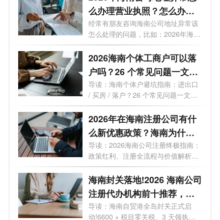
么办理营业执照？怎么办理
变更业务？
经常有朋友咨询海南公司地址异常该
怎么处理的问题，比如：2026年海南
公司...
2026海南个体工商户可以落
户吗？26 个常见问题一文读
懂
导读：海南个体户避坑指南：进出口
/ 买房 / 落户？26 个常见问题一文读
懂最...
2026年在海南注册公司有什
么新优惠政策？海南为什么
是块宝地？
导读：2026海南公司注册终极指南：
政策红利、注册全流程与价值解析。
2026年...
海南封关落地!2026 海南公司
注册代办机构前十推荐，海
口 / 三亚营业执照代办选这些
导读：海南自贸港全岛封关正式启
动!6600 + 税目零关税、3 天领执