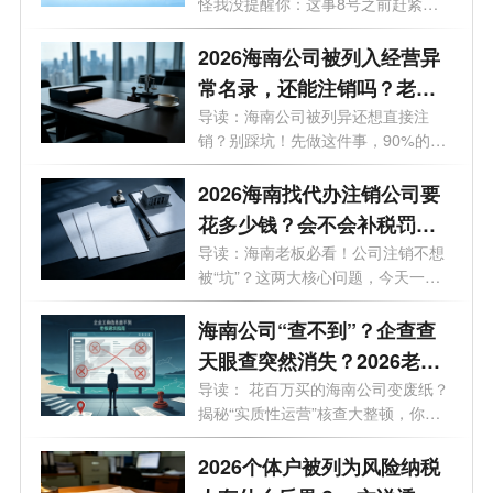
怪我没提醒你：这事8号之前赶紧
办！倒...
2026海南公司被列入经营异
常名录，还能注销吗？老板
必看的自救指南！
导读：海南公司被列异还想直接注
销？别踩坑！先做这件事，90%的老
板都不知...
2026海南找代办注销公司要
花多少钱？会不会补税罚
款？海南最新注销避坑指
导读：海南老板必看！公司注销不想
被“坑”？这两大核心问题，今天一次
南！
说...
海南公司“查不到”？企查查
天眼查突然消失？2026老板
必看的工商屏蔽避坑与解除
导读： 花百万买的海南公司变废纸？
揭秘“实质性运营”核查大整顿，你
指南！
的...
2026个体户被列为风险纳税