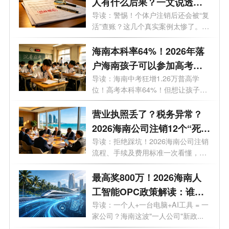
人有什么后果？一文说透原
因与解除办法
导读：警惕！个体户注销后还会被“复
活”查账？这几个真实案例太惨了。
最...
海南本科率64%！2026年落
户海南孩子可以参加高考
吗？答案来了！
导读：海南中考狂增1.26万普高学
位！高考本科率64%！但想让孩子来
海南高考...
营业执照丢了？税务异常？
2026海南公司注销12个“死
结”一次性解开，海南老板速
导读：拒绝踩坑！2026海南公司注销
流程、手续及费用标准一次看懂，少
藏！
走弯...
最高奖800万！2026海南人
工智能OPC政策解读：谁可
以拿、能拿多少、怎么落
导读：一个人+一台电脑+AI工具 = 一
家公司？海南这波"一人公司"新政...
地？一文了解！