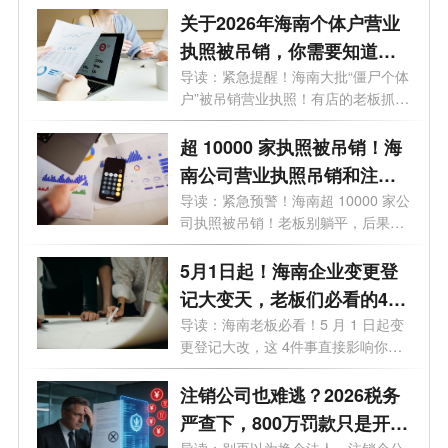
关于2026年海南个体户营业
执照被吊销，你需要知道的
10大问题
导读：紧急提醒！海南大批“僵尸个体
户”被吊销营业执照！有店的老板抓
紧...
超 10000 家执照被吊销！海
南公司营业执照吊销和注销
一样吗？企业被吊销后应该
导读：紧急预警！海南超 10000 家公
司执照被吊销！老板别躺平，后果直
怎么处理？看这篇就够了！
接影...
5月1日起！海南企业变更登
记大变天，老板们必看的4个
关键影响
导读：海南老板必看！5 月 1 日起变
更登记大改，这 4件事直接影响你的
钱袋...
注销公司也难逃？2026税务
严查下，800万罚款只是开
导读：别再以为换个法人、注销个公