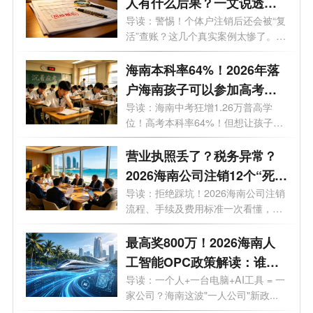
人有什么后果？一文说透原
因与解除办法
导读：警惕！个体户注销后还会被“复
活”查账？这几个真实案例太惨了。
最...
海南本科率64%！2026年落
户海南孩子可以参加高考
吗？答案来了！
导读：海南中考狂增1.26万普高学
位！高考本科率64%！但想让孩子来
海南高考...
营业执照丢了？税务异常？
2026海南公司注销12个“死
结”一次性解开，海南老板速
导读：拒绝踩坑！2026海南公司注销
流程、手续及费用标准一次看懂，少
藏！
走弯...
最高奖800万！2026海南人
工智能OPC政策解读：谁可
以拿、能拿多少、怎么落
导读：一个人+一台电脑+AI工具 = 一
家公司？海南这波"一人公司"新政...
地？一文了解！