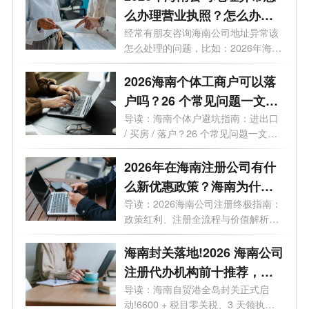
么办理营业执照？怎么办理
变更业务？
经常有朋友咨询海南公司地址异常该
怎么处理的问题，比如：2026年海南
公司...
2026海南个体工商户可以落
户吗？26 个常见问题一文读
懂
导读：海南个体户避坑指南：进出口
/ 买房 / 落户？26 个常见问题一文读
懂最...
2026年在海南注册公司有什
么新优惠政策？海南为什么
是块宝地？
导读：2026海南公司注册终极指南：
政策红利、注册全流程与价值解析。
2026年...
海南封关落地!2026 海南公司
注册代办机构前十推荐，海
口 / 三亚营业执照代办选这些
导读：海南自贸港全岛封关正式启
动!6600 + 税目零关税、3 天领执