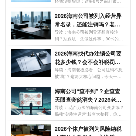
怪我没提醒你：这事8号之前赶紧
办！倒...
2026海南公司被列入经营异
常名录，还能注销吗？老板
必看的自救指南！
导读：海南公司被列异还想直接注
销？别踩坑！先做这件事，90%的老
板都不知...
2026海南找代办注销公司要
花多少钱？会不会补税罚
款？海南最新注销避坑指
导读：海南老板必看！公司注销不想
被“坑”？这两大核心问题，今天一次
南！
说...
海南公司“查不到”？企查查
天眼查突然消失？2026老板
必看的工商屏蔽避坑与解除
导读： 花百万买的海南公司变废纸？
揭秘“实质性运营”核查大整顿，你
指南！
的...
2026个体户被列为风险纳税