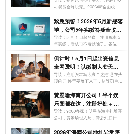
始！老板们的最后自救指南
司就能金蝉脱壳。2026年“全面收割
期”...
紧急预警！2026年5月新规落
地，公司5年实缴答疑全攻
略，老板必看避坑
导读：5 月 1 日起严查！注册资本 5
年实缴，老板再不看就晚了。各位老
板、...
倒计时！5月1日起出资信息
全网透明！认缴制大变天，
这3条“逃债路”全被封死！
导读：注册资本写太高？这把“悬在头
顶的刀”终于要落下来了，别等罚单
才...
黄景瑜海南开公司！半个娱
乐圈都在这，注册好处 + 费
用一次说清
导读：9000多家！明星在海南扎堆开
公司，黄景瑜也入局，背后到底什么
信号...
2026年海南公司地址异常怎