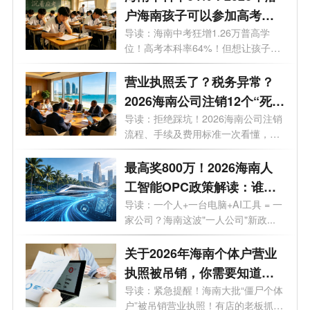
户海南孩子可以参加高考
吗？答案来了！
导读：海南中考狂增1.26万普高学
位！高考本科率64%！但想让孩子来
海南高考...
营业执照丢了？税务异常？
2026海南公司注销12个“死
结”一次性解开，海南老板速
导读：拒绝踩坑！2026海南公司注销
流程、手续及费用标准一次看懂，少
藏！
走弯...
最高奖800万！2026海南人
工智能OPC政策解读：谁可
以拿、能拿多少、怎么落
导读：一个人+一台电脑+AI工具 = 一
家公司？海南这波"一人公司"新政...
地？一文了解！
关于2026年海南个体户营业
执照被吊销，你需要知道的
10大问题
导读：紧急提醒！海南大批“僵尸个体
户”被吊销营业执照！有店的老板抓