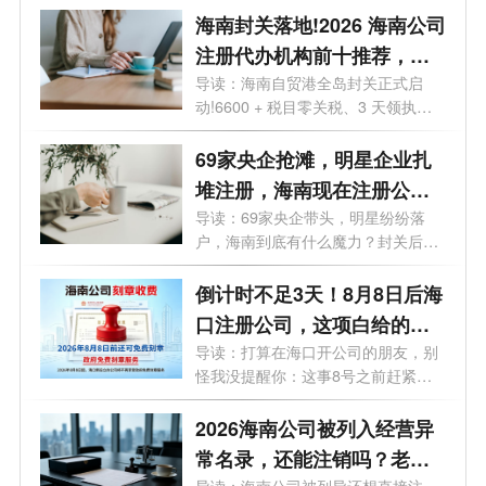
海南封关落地!2026 海南公司
注册代办机构前十推荐，海
口 / 三亚营业执照代办选这些
导读：海南自贸港全岛封关正式启
动!6600 + 税目零关税、3 天领执
不踩坑
照、15% 企业...
69家央企抢滩，明星企业扎
堆注册，海南现在注册公司
好处有哪些？
导读：69家央企带头，明星纷纷落
户，海南到底有什么魔力？封关后普
通人还...
倒计时不足3天！8月8日后海
口注册公司，这项白给的福
利永远没了
导读：打算在海口开公司的朋友，别
怪我没提醒你：这事8号之前赶紧
办！倒...
2026海南公司被列入经营异
常名录，还能注销吗？老板
导读：海南公司被列异还想直接注