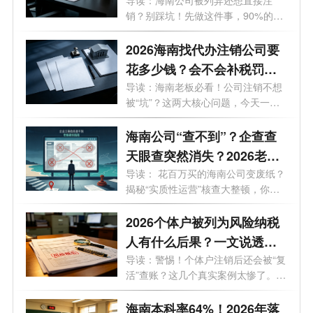
必看的自救指南！
销？别踩坑！先做这件事，90%的老
板都不知...
2026海南找代办注销公司要
花多少钱？会不会补税罚
款？海南最新注销避坑指
导读：海南老板必看！公司注销不想
被“坑”？这两大核心问题，今天一次
南！
说...
海南公司“查不到”？企查查
天眼查突然消失？2026老板
必看的工商屏蔽避坑与解除
导读： 花百万买的海南公司变废纸？
揭秘“实质性运营”核查大整顿，你
指南！
的...
2026个体户被列为风险纳税
人有什么后果？一文说透原
因与解除办法
导读：警惕！个体户注销后还会被“复
活”查账？这几个真实案例太惨了。
最...
海南本科率64%！2026年落