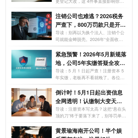
更登记大改，这 4件事直接影响你的
钱袋...
注销公司也难逃？2026税务
严查下，800万罚款只是开
始！老板们的最后自救指南
导读：别再以为换个法人、注销个公
司就能金蝉脱壳。2026年“全面收割
期”...
紧急预警！2026年5月新规落
地，公司5年实缴答疑全攻
略，老板必看避坑
导读：5 月 1 日起严查！注册资本 5
年实缴，老板再不看就晚了。各位老
板、...
倒计时！5月1日起出资信息
全网透明！认缴制大变天，
这3条“逃债路”全被封死！
导读：注册资本写太高？这把“悬在头
顶的刀”终于要落下来了，别等罚单
才...
黄景瑜海南开公司！半个娱