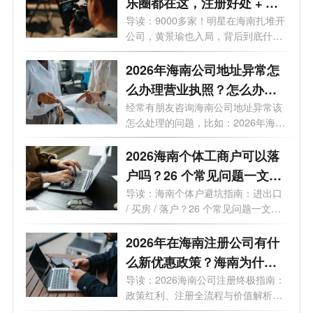
乐圈都在这，注册好处 + 费
用一次说清
导读：9000多家！明星在海南扎堆开
公司，黄景瑜也入局，背后到底什么
信号...
2026年海南公司地址异常怎
么办理营业执照？怎么办理
变更业务？
经常有朋友咨询海南公司地址异常该
怎么处理的问题，比如：2026年海南
公司...
2026海南个体工商户可以落
户吗？26 个常见问题一文读
懂
导读：海南个体户避坑指南：进出口
/ 买房 / 落户？26 个常见问题一文读
懂最...
2026年在海南注册公司有什
么新优惠政策？海南为什么
是块宝地？
导读：2026海南公司注册终极指南：
政策红利、注册全流程与价值解析。
2026年...