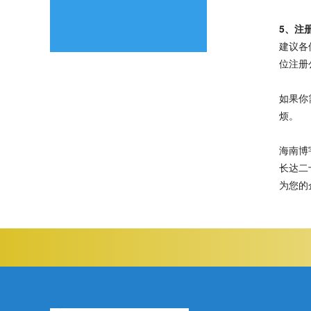
5、注
建议各
位注册
如果你
烦。
海南博
长达二
为您的