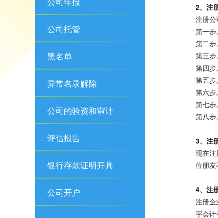
公司年报
2、注
注册公
公司托管
第一步
第二步
黑名单
第三步
第四步
第五步
异常名录解除
第六步
第七步
公司的验资和审计
第八步
评估报告
3、注
现在注
银行存款证明开具
位朋友
4、注
公司开户
注册企
宇会计