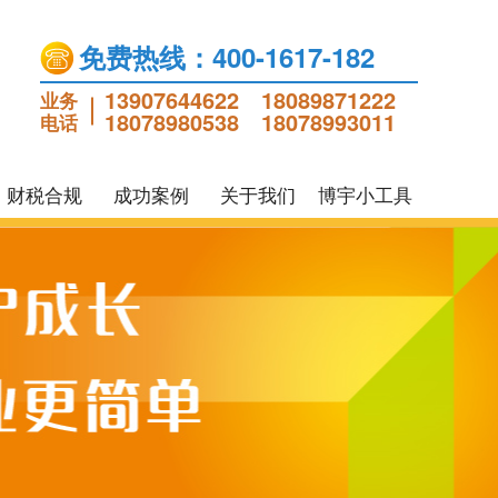
免费热线：400-1617-182
13907644622
18089871222
业务
18078980538
18078993011
电话
财税合规
成功案例
关于我们
博宇小工具