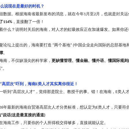
么
说
现在是最好的时机
？
组数据。根据海南省最新发布的消息，就在今年
月至
月，也就是封关运
1
2
了
，直接翻了一倍
！
114%
着什么
？
说明封关后的海南，对人才的虹吸效应正在加速爆发。如果你还
鳌论坛上提出的，海南要打造
两个基地
中国企业走向国际的总部基地
“
” (
撑
。
海南，不仅缺顶尖的科学家，
更缺懂管理、懂金融、懂外语、懂国际规则
票
。
”
高层次
吓到，海南
类人才其实离你很近
！
“
”
E
一听到
高层次人才
，觉得那是院士、教授干的事。错
！
在海南，
类人
“
”
E
年最新的海南自贸港高层次人才分类标准，想认定为
类人才，只要符
26
E
钱
说话
这是最直接的通道
”
(
)
在海南工作，只要你的个人所得税交得够多，直接就能认定。