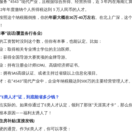
服务
“
”现代产业，且根据综合所得、经营所得，近
年内在海南汇
4543
3
续
年年度缴纳个人所得税达到
万人民币的人才。
2
5
按照这个纳税额倒推，你的
年薪大概在
万
万左右
。在北上广深，这
30
-40
！
本事
说话
覆盖各行各业
”
(
)
的工资暂时没到这个数，但你有本事，也能认定。比如：
业：取得相关专业博士学位的主治医师。
：获得全国导游大赛奖项的金牌导游。
业：持有注册会计师
、高级经济师证书。
(CPA)
：拥有
高级认证、或者主持过省级以上信息化项目。
SAS
才：在
现代产业中，企业年纳税额达到
万的主要经营管理人才
“4543”
500
类人才
证，到底能省多少钱
？
“E
”
点实际的。如果你通过了
类人才认定，领到了那张
天涯英才卡
，那么
E
“
”
根本原因
福利太诱人了
！
——
住房补贴
直接发钱
(
)
硬的通货。作为
类人才，你可以享受：
E