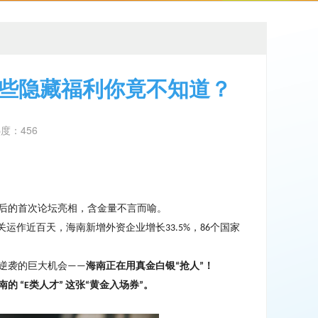
这些隐藏福利你竟不知道？
热度：456
后的首次论坛亮相，含金量不言而喻。
关运作近百天，海南新增外资企业增长
，
个国家
33.5%
86
逆袭的巨大机会
海南正在用真金白银
抢人
！
——
“
”
南的
类人才
这张
黄金入场券
。
“E
”
“
”