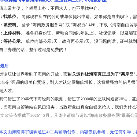
手教你如何申请海南
类人才
全流程网上办，不用跑断腿
e
(
)
请非常方便，全程网上办，不用求人，也不用找中介。
：找单位。
向你现在所在的公司或单位提出申请。如果你是自由职业，需
：填资料。
登录
海南政务服务网
或
海易办
，下载《海南自由贸
“
”
“
” APP
：上传材料。
准备好身份证、劳动合同
签
年以上
、社保记录，以及能
(
3
)
：等待公示。
单位内部公示
天，政府再公示
天。没问题的话，证书就到
5
7
自己办理的话，
整个过程
是
免费
的
！
最后
洲论坛让世界看到了海南的开放，
而封关运作让海南真正成为了
离岸岛
“
”
林长令
强调的绿美自贸港，到人才认定量翻倍增长，这背后释放的信号很
”
端人才。
我们错过了
年代下海经商的浪潮，错过了
年的互联网造富神话，甚
90
2000
，当海南自贸港站在风口浪尖，当政府拿出真金白银来抢人，我们为什么
本文政策依据截至
年
月，具体申请细节请以
海南政务服务网
最新公
2026
3
“
”
本文由海南博宇编辑通过
工具辅助创作，内容仅供参考，无任何引导，
AI