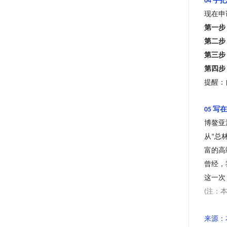
手把
04
现在申
第一步
第二步
第三步
第四步
提醒：
写在
05
博鳌亚
从
总
“
富的高
曾经，
这一次
注：
(
来源：