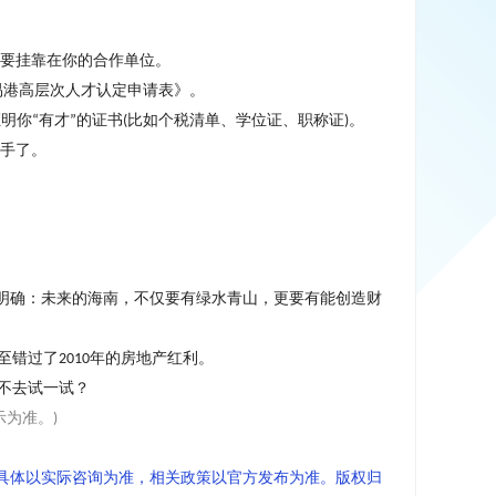
要挂靠在你的合作单位。
易港高层次人才认定申请表》。
证明你
有才
的证书
比如个税清单、学位证、职称证
。
“
”
(
)
手了。
。
明确：未来的海南，不仅要有绿水青山，更要有能创造财
至错过了
年的房地产红利。
2010
不去试一试
？
示为准。
)
具体以实际咨询为准，相关政策以官方发布为准。版权归