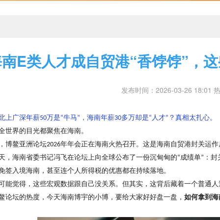
海南E类人才成自贸港“香饽饽”，
发布时间：2026-03-26 18:01 
北上广深年薪
万是
牛马
，海南年薪
多万却是
人才
？
真相太扎心。
50
“
”
30
“
”
全世界的目光都聚焦在海南。
，博鳌亚洲论坛
年年会正在海南火热召开。这是海南自贸港封关运作
2026
天，海南省委书记冯飞在论坛上向全球公布了一份沉甸甸的
成绩单
：封
“
”
免签入境海南，甚至连个人所得税的优惠都在持续落地。
可能觉得，这些宏观数据跟自己没关系。但其实，这背后藏着一个普通人
鳌论坛的热度，今天海南博宇的小博，要给大家好好盘一盘，
如何拿到海