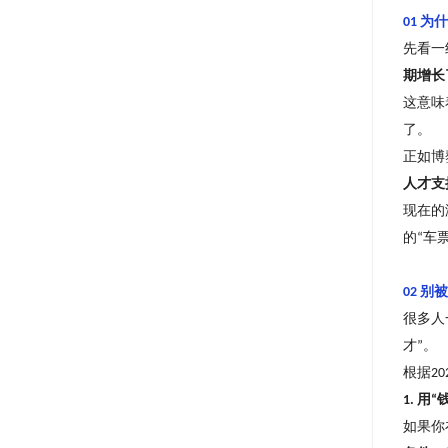
为什
01
先看一
期增长
这意味
了。
正如博
人才支
现在的
的
车
“
别被
02
很多人
才
。
”
根据
20
用
1.
“
如果你