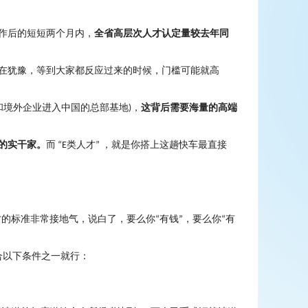
作后的短短两个月内，
全省高层次人才认定量较去年同
在犹豫，等到大家都反应过来的时候，门槛可能就高
和境外企业进入中国的总部基地
，
这背后需要海量的高端
)
的实干家。
而
类人才
，就是你搭上这趟快车最直接
“E
”
才的标准非常接地气，说白了，要么你
有钱
，要么你
有
“
”
“
合以下条件之一就行：