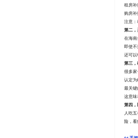
租房补
购房补
注意：
第二，
在海南
即使不
还可以
第三，
很多家
认定为
最关键
这意味
第四，
人吃五
险，看