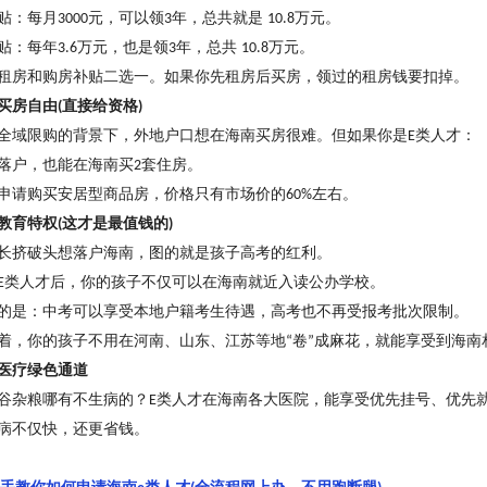
贴：每月
元，可以领
年，总共就是
万元。
3000
3
10.8
贴：每年
万元，也是领
年，总共
万元。
3.6
3
10.8
租房和购房补贴二选一。如果你先租房后买房，领过的租房钱要扣掉。
买房自由
直接给资格
(
)
全域限购的背景下，外地户口想在海南买房很难。但如果你是
类人才：
E
落户，也能在海南买
套住房。
2
申请购买安居型商品房，价格只有市场价的
左右。
60%
教育特权
这才是最值钱的
(
)
长挤破头想落户海南，图的就是孩子高考的红利。
类人才后，你的孩子不仅可以在海南就近入读公办学校。
E
的是：中考可以享受本地户籍考生待遇，高考也不再受报考批次限制。
着，你的孩子不用在河南、山东、江苏等地
卷
成麻花，就能享受到海南
“
”
医疗绿色通道
谷杂粮哪有不生病的
？
类人才在海南各大医院，能享受优先挂号、优先
E
病不仅快，还更省钱。