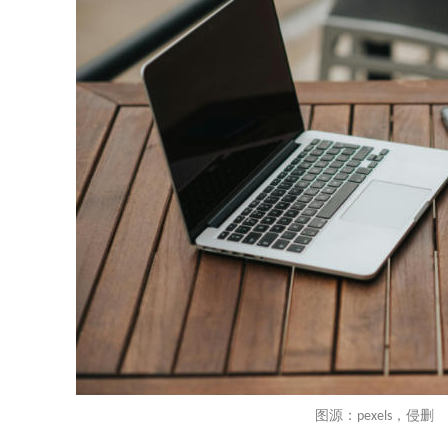
图源：
，侵删
pexels