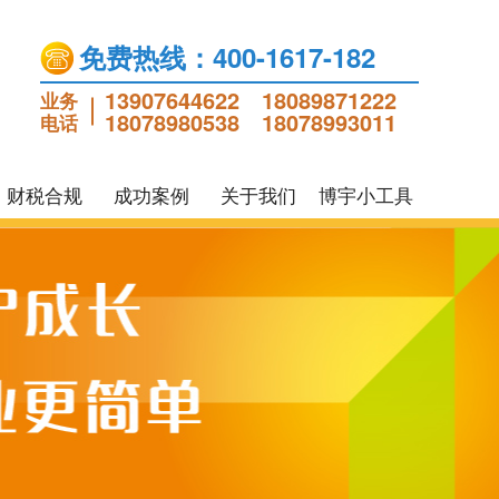
免费热线：400-1617-182
13907644622
18089871222
业务
18078980538
18078993011
电话
财税合规
成功案例
关于我们
博宇小工具