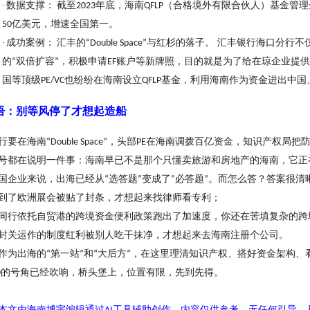
·
数据支撑：
截至
年底，海南
（合格境外有限合伙人）基金管理
2023
QFLP
亿美元，增速全国第一。
50
·
成功案例：
汇丰的
与红杉的落子。 汇丰银行海口分行不
“Double Space”
的
双倍扩容
，积极申请
账户等新牌照，目的就是为了给在琼企业提供
“
”
EF
国等顶级
也纷纷在海南设立
基金，利用海南作为资金进出中国
PE/VC
QFLP
结语：别等风停了才想起造船
行要在海南
，头部
在海南调拨百亿资金，知识产权局把
“Double Space”
PE
号都在说明一件事：海南早已不是那个只懂卖旅游和房地产的海南，它正
国企业来说，出海已经从
选答题
变成了
必答题
。而怎么答？答案很清
“
”
“
”
到了欧洲展会被贴了封条，才想起来找律师看专利；
同行依托自贸港的跨境资金便利政策跑出了加速度，你还在苦填复杂的跨
封关运作的制度红利被别人吃干抹净，才想起来去海南注册个公司。
作为出海的
第一站
和
大后方
，在这里理清知识产权、搭好资金架构、
“
”
“
”
的号角已经吹响，桥头堡上，位置有限，先到先得。
0
本文由海南博宇编辑通过
工具辅助创作，内容仅供参考，无任何引导，