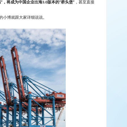
遇
，将成为中国企业出海
版本的
桥头堡
，甚至直接
”
3.0
“
”
的小博就跟大家详细说说。