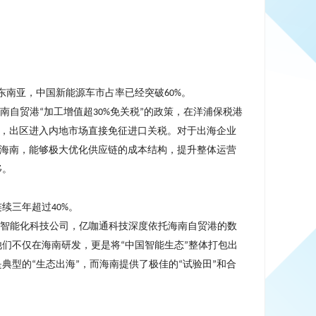
东南亚，中国新能源车市占率已经突破
。
60%
海南自贸港
加工增值超
免关税
的政策，在洋浦保税港
“
30%
”
，出区进入内地市场直接免征进口关税。对于出海企业
海南，能够极大优化供应链的成本结构，提升整体运营
移。
连续三年超过
。
40%
车智能化科技公司，亿咖通科技深度依托海南自贸港的数
他们不仅在海南研发，更是将
中国智能生态
整体打包出
“
”
是典型的
生态出海
，而海南提供了极佳的
试验田
和合
“
”
“
”