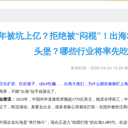
年被坑上亿？拒绝被“闷棍”！出海
头堡？哪些行业将率先
发布时间：2026-04-24 15:29 
巨头扩容、红杉落子、
狂飙……出海大佬们，为什么都在偷偷盯上海
QDLP
商界，不聊
出海
似乎就落伍了。
“
”
会撒谎：
年，中国对外直接投资额超
亿美元，稳居全球前三；中
2023
1770
之下，暗流涌动。真要走出去，很多老板心里都在打鼓：在国外被抢注商
中国企业出海是
单打独斗
，现在正进入
组团打怪
的出海
时代。在这
“
”
“
”
3.0