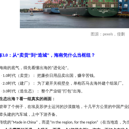
图源：
，侵删
pexels
出海3.0：从“卖货”到“造城”，海南凭什么当枢纽？
海南的底气，得先看懂出海的
进化论
。
“
”
·
时代（卖货）： 把廉价日用品卖出国，赚辛苦钱。
1.0
·
时代（建厂）： 为了避开关税壁垒，单枪匹马去海外建个组装厂。
2.0
·
时代（造生态）： 整个产业链
打包
出海。
3.0
“
”
生态出海？看一组真实的画面：
管举了个例子，在埃及苏伊士运河的沙漠腹地，十几平方公里的中国产业
牵头建的汽车城，上中下游齐备。
传统的
，而是
（在当地造，为
“Made in China”
“In the region, for the region”