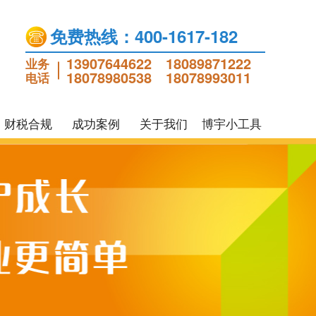
免费热线：400-1617-182
13907644622
18089871222
业务
18078980538
18078993011
电话
财税合规
成功案例
关于我们
博宇小工具