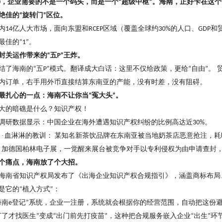
，企业需要的不是一个码头，而是一个
超级中枢
。海南，正好卡在这个
0
“
”
绝佳的
旋转门
区位。
“
”
内
亿人大市场，面向东盟和
区域（覆盖全球约
的人口、
和
14
RCEP
30%
GDP
最佳的
。
“1”
封关运作带来的
五
王炸。
“
P”
结了海南的
五
模式。翻译成大白话：这里不仅给政策，更给
自由
。 
“
P”
“
”
内订单，右手用外币直接结算东南亚的产能，没有时差，没有阻碍。
最扎心的一点：海南不让你当
冤大头
。
“
”
大的暗礁是什么？知识产权！
调研数据显示：中国企业在海外遭遇知识产权纠纷的比例高达近
。
30%
·
血淋淋的教训：
某知名新茶饮品牌在东南亚被当地奶茶店恶意抢注，耗
加德国柏林电子展，一觉醒来展台被竞争对手以专利侵权为由申请查封
个痛点，海南放了个大招。
海南省知识产权局发布了《出海企业知识产权合规指引》，涵盖商标布局
是它的
植入方式
：
“
”
海南
登记
系统，企业一注册，系统就会根据你的经营范围，自动把这份
e
”
打了才找医生
变成
出门前先打疫苗
，这种把合规服务嵌入企业
出生
环
”
“
”
“
”