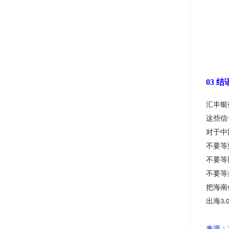
03 
汇丰银
这些信
对于中
不要等
不要等
不要等
把海南
出海
3.
来源：