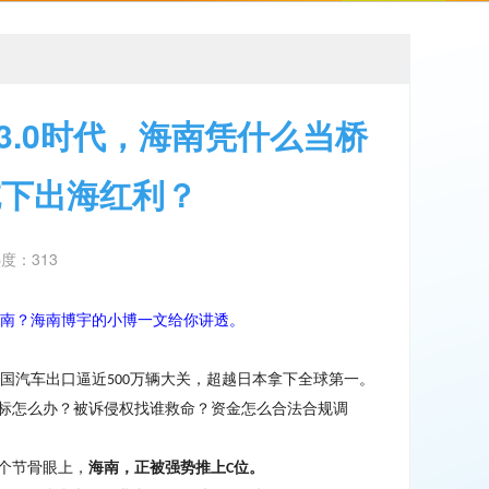
3.0时代，海南凭什么当桥
吃下出海红利？
热度：313
南？
海南博宇的小博一文给你讲透。
国汽车出口逼近
万辆大关，超越日本拿下全球第一。
500
标怎么办？被诉侵权找谁救命？资金怎么合法合规调
个节骨眼上，
海南，正被强势推上
位。
C