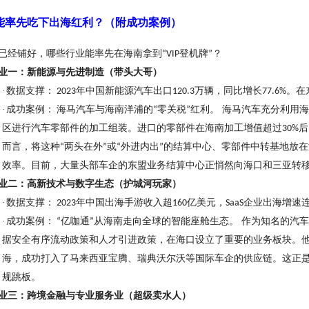
谁能率先吃下出海红利？（附成功案例）
已经铺好，哪些行业能率先在海南拿到
登机牌
？
“VIP
”
业一：新能源与先进制造（带头大哥）
·
数据支撑：
年中国新能源汽车出口
万辆，同比增长
。在
2023
120.3
77.6%
·
成功案例：
海马汽车与海南洋浦的
零关税
红利。 海马汽车充分利用
“
”
区进行汽车零部件的加工组装。进口的零部件在海南加工增值超过
后
30%
而言，将这种
两头在外
或
外进内出
的结算中心、零部件中转基地放在
“
”
“
”
效率。目前，大量头部车企的东盟业务结算中心正悄然向海口和三亚转
业二：高新技术与数字生态（护城河玩家）
·
数据支撑：
年中国出海手游收入超
亿美元，
企业出海增速
2023
160
SaaS
·
成功案例：
亿咖通
从海南走向全球的智能座舱生态。 作为知名的汽
“
”
据安全有序流动政策和人才引进政策，在海口设立了重要的业务板块。
海，成功打入了马来西亚宝腾、瑞典沃尔沃等国际车企的供应链。这正
规跳板。
业三：跨境金融与专业服务业（超级卖水人）