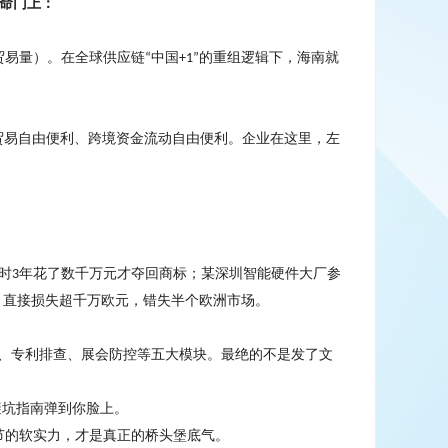
命门上：
贸易量）。在全球供应链
中国
的重组逻辑下，海南就
“
+1”
贸易自由便利、跨境资金流动自由便利。企业在这里，左
时
年花了数千万元才夺回商标；某深圳智能硬件大厂参
3
，直接损失超千万欧元，错失半个欧洲市场。
、专利排查、展会防控等五大模块。最绝的不是发了文
避坑指南弹到你脸上。
节的软实力，才是真正的桥头堡底气。