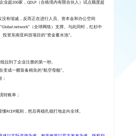
企业超
家，
（合格境内有限合伙人）试点额度超
200
QDLP
仅没有缩减，反而正在进行人员、资本金和办公空间
（全球网络）支撑。与此同时，红杉中
“Global network”
、投资东南亚科技项目的
资金蓄水池
。
“
”
防线拉到了企业注册的第一秒。
在变成一艘装备精良的
航空母舰
。
“
”
晰：
境转账单；
看懂
规则，然后再稳扎稳打地走向全球。
RCEP
具体以实际咨询为准，相关政策以官方发布为准。版权归