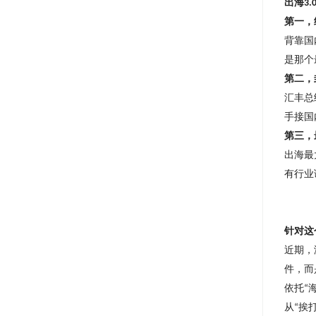
出海
3.
第一，
背靠国
是那个
第二，
汇丰总
手接国
第三，
出海最
有行业
针对这
近期，
件，而
依托
“
从
挨
“