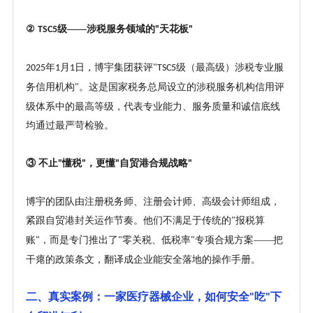
②
级——涉税服务领域的
天花板
TSC5
"
"
年
月
日，博宇集团获评
级（最高级）涉税专业服
2025
1
1
"TSC5
务信用机构
。这是国家税务总局设立的涉税服务机构信用评
"
级体系中的最高等级，代表专业能力、服务质量和诚信底线
均通过最严苛检验。
③ 不止
懂税
，更懂
自贸港合规战略
"
"
"
"
博宇的团队由注册税务师、注册会计师、高级会计师组成，
紧跟自贸港封关运作节奏。他们不满足于传统的
报税算
"
账
，而是专门推出了
零关税、低税率
专项合规方案——把
"
"
"
干瘪的政策条文，翻译成企业能安全落地的操作手册。
二、真实案例：一家医疗器械企业，如何安全
吃
下
"
"