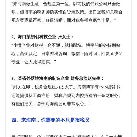
“来海南做生意，合规是第一位。以前找的代账公司只会做
账，但博宇的税务师确实懂自贸港政策。出口退税和关税合
规方案逻辑严密、账目清晰，面对税务稽查底气十足。”
、海口某初创科技企业 张女士：
2
“小微企业对财税一窍不通，就怕踩坑。博宇的服务特别贴
心，高企认定、日常财税咨询，微信上随时问，回复又快又
专业，让人觉得踏实。”
、某省外落地海南的制造企业 财务总监赵先生：
3
“封关在即，税务合规压力太大了。海南博宇有
级背书，
TSC5
还能提供从工商注册、财税合规到内控搭建的一条龙服务。
有他们把关，总部对海南公司非常放心。”
四、来海南，你需要的不只是报税员
自贸港时代，企业需要的不是一个
算账的人
，而是一个
懂