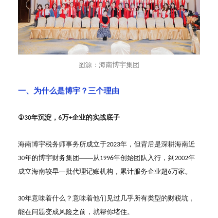
图源：海南博宇集团
一、为什么是博宇？三个理由
①
年沉淀，
万
企业的实战底子
30
6
+
海南博宇税务师事务所成立于
年，但背后是深耕海南近
2023
年的博宇财务集团——从
年创始团队入行，到
年
30
1996
2002
成立海南较早一批代理记账机构，累计服务企业超
万家。
6
年意味着什么？意味着他们见过几乎所有类型的财税坑，
30
能在问题变成风险之前，就帮你堵住。