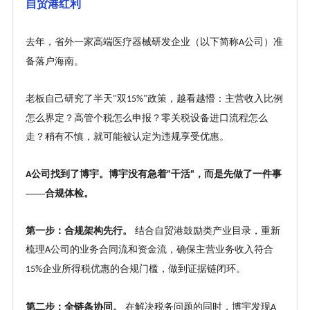
自贸港红利
去年，省外一家高端医疗器械研发企业（以下简称
公司）准
A
备落户海南。
老板自己研究了半天
双
政策，越看越懵：主营收入比例
"
15%"
怎么界定？高管个税怎么申报？零关税设备进口流程怎么
走？稍有不慎，就可能被认定为违规享受优惠。
公司找到了博宇。博宇没有急着
干活
，而是先做了一件事
A
"
"
——合规体检。
第一步：合规架构先行。
结合自贸港鼓励类产业目录，重新
梳理
公司的业务合同流和资金流，确保主营业务收入符合
A
企业所得税优惠的合规门槛，做到证据链闭环。
15%
第二步：全链条协同。
在解决税务问题的同时，博宇发现
A