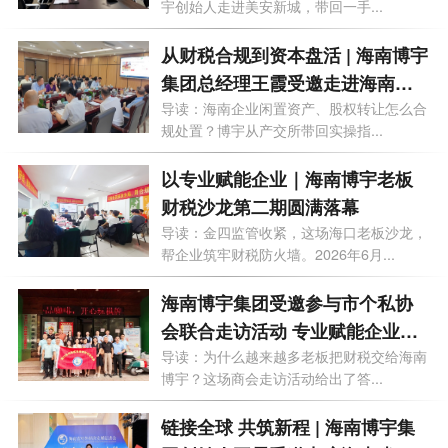
宇创始人走进美安新城，带回一手...
从财税合规到资本盘活 | 海南博宇
集团总经理王霞受邀走进海南产
交所
导读：海南企业闲置资产、股权转让怎么合
规处置？博宇从产交所带回实操指...
以专业赋能企业｜海南博宇老板
财税沙龙第二期圆满落幕
导读：金四监管收紧，这场海口老板沙龙，
帮企业筑牢财税防火墙。2026年6月...
海南博宇集团受邀参与市个私协
会联合走访活动 专业赋能企业老
板财务思维升级
导读：为什么越来越多老板把财税交给海南
博宇？这场商会走访活动给出了答...
链接全球 共筑新程 | 海南博宇集