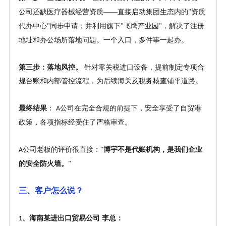
公司还缺医疗器械经营资质——直接启动集团生态内的
资质
"
代办中心
同步申请；并利用旗下
飞鹰产业园
，解决了注册
"
"
"
地址和办公场所落地问题。一个入口，多件事一起办。
第三步：落地风控。
针对零关税进口设备，提前制定专项合
规台账和内部管控流程，为后续海关及税务核查铺平道路。
最终结果
：
公司在完全合规的前提下，安全享受了自贸港
A
政策，各项指标经受住了严格审查。
公司老板的评价很直接：“
博宇不是代账机构，是我们企业
A
的安全防火墙。
”
三、客户怎么说？
、海南某进出口贸易公司 李总：
1