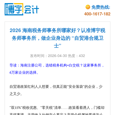
免费热线:
400-1617-182
2026 海南税务师事务所哪家好？认准博宇税
务师事务所，做企业身边的 “自贸港合规卫
士”
发布时间：2026-04-30 热度：432
导读：海南注册公司，选错税务机构
白交税？这家事务所，
=
万家企业的选择。
6
自贸港政策红利人人想要，但真正能
安全落袋
的企业，少
"
"
之又少。
双
税收优惠、
零关税
清单……政策看着诱人，门槛却
"
15%"
"
"
高得离谱。主营收入比例怎么界定？高管个税属地要求怎么