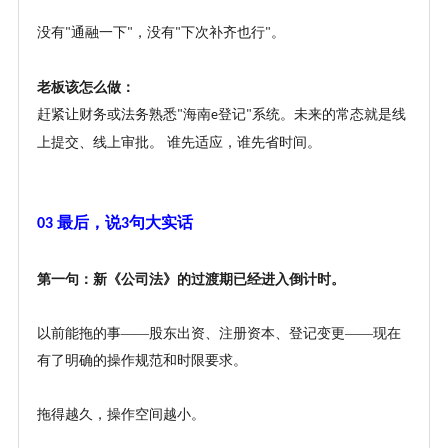
没有
通融一下
，没有
下次补齐也行
。
"
"
"
"
老板该怎么做：
赶紧让财务或法务熟悉
海南
登记
系统。未来的常态就是线
"
e
"
上提交、线上审批。 谁先适应，谁先省时间。
最后，说
句大实话
03
3
第一句：新《公司法》的过渡期已经进入倒计时。
以前能拖的事
——股东出资、注册资本、登记变更——现在
有了明确的操作规范和时限要求。
拖得越久，操作空间越小。