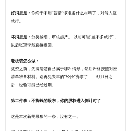
好消息是：
你终于不用
盲猜
该准备什么材料了，对号入座
"
"
就行。
坏消息是：
分类越细，审核越严。
以前可能
差不多就行
，
"
"
以后张冠李戴直接退回。
老板该怎么做：
减资之前，先搞清楚自己属于哪种情形，然后严格按照对应
清单准备材料。别再凭去年的
经验
办事了——
月
日之
"
"
5
1
后，经验可能已经过期。
第二件事：不掏钱的股东，你的股权进入倒计时了
这是本次新规最狠的一条，没有之一。