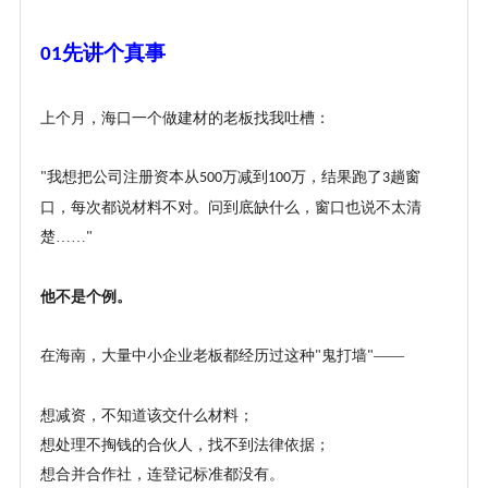
先讲个真事
01
上个月，海口一个做建材的老板找我吐槽：
我想把公司注册资本从
万减到
万，结果跑了
趟窗
"
500
100
3
口，每次都说材料不对。问到底缺什么，窗口也说不太清
楚……
"
他不是个例。
在海南，大量中小企业老板都经历过这种
鬼打墙
——
"
"
想减资，不知道该交什么材料；
想处理不掏钱的合伙人，找不到法律依据；
想合并合作社，连登记标准都没有。