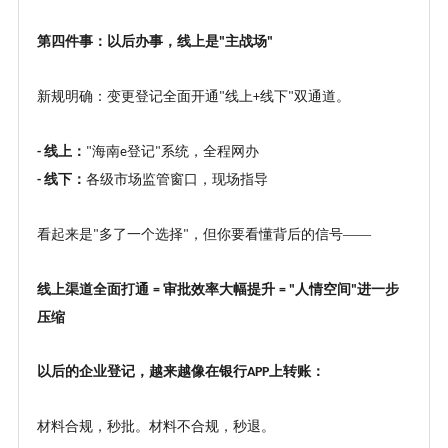
第四件事：以后办事，线上是
主战场
"
"
新规明确：变更登记全面开通
线上
线下
双通道。
"
+
"
线上：
海南
登记
系统，全程网办
-
"
e
"
线下：
各级市场监管窗口，现场指导
-
看起来是
多了一个选择
，但你要看懂背后的信号——
"
"
线上渠道全面打通
审批效率大幅提升
人情空间
进一步
=
= "
"
压缩
以后的企业登记，越来越像在银行
上转账：
APP
材料合规，秒批。材料不合规，秒退。