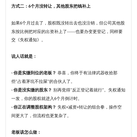
方式二：
个月没转让，其他股东把钱补上
6
如果
个月过去了，股权既没转出去也没注销，但公司其他股
6
东按比例把对应的出资补上了——也要办变更登记，同样要
交《失权通知》。
说人话就是：
你是实缴到位的老板？
恭喜，你终于有法律武器收拾那
-
些
占着茅坑不拉屎
的合伙人了。
"
"
你是没实缴的股东？
别再觉得
反正登记着就行
。失权通知
-
"
"
一发，你的股权就进入
个月倒计时。
6
你正在调整股权架构？
失权
减资
转让的组合拳，操作空
-
+
+
间更大了，但流程也更复杂了。
老板该怎么做：