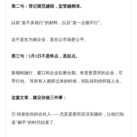
第二句：登记规范越细，监管越精准。
以前
差不多就行
的材料，以后
差一点都不行
。
"
"
"
"
这不是在为难企业，是在让市场更公平。
第三句：
月
日不是终点，是起点。
5
1
新规刚施行，窗口和企业在磨合期。有变更需求的企业，尽
早行动。
等所有人都挤过来的时候，排队排到你怀疑人生。
这篇文章，建议你做三件事：
① 转发给你的合伙人——尤其是那些还没实缴的，让他们知
道
躺平
的时代结束了。
"
"