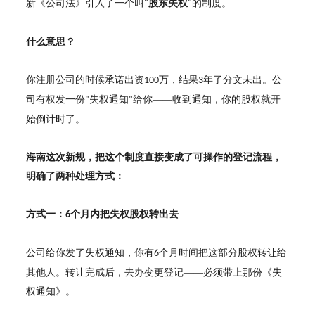
新《公司法》引入了一个叫
股东失权
的制度。
"
"
什么意思？
你注册公司的时候承诺出资
万，结果
年了分文未出。公
100
3
司有权发一份
失权通知
给你——收到通知，你的股权就开
"
"
始倒计时了。
海南这次新规，把这个制度直接变成了可操作的登记流程，
明确了两种处理方式：
方式一：
个月内把失权股权转出去
6
公司给你发了失权通知，你有
个月时间把这部分股权转让给
6
其他人。转让完成后，去办变更登记——必须带上那份《失
权通知》。