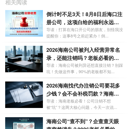
相关阅读
倒计时不足3天！8月8日后海口注
册公司，这项白给的福利永远没
了
导读：打算在海口开公司的朋友，别怪我没
提醒你：这事8号之前赶紧办！倒...
2026海南公司被列入经营异常名
录，还能注销吗？老板必看的自
救指南！
导读：海南公司被列异还想直接注销？别踩
坑！先做这件事，90%的老板都不知...
2026海南找代办注销公司要花多
少钱？会不会补税罚款？海南最
新注销避坑指南！
导读：海南老板必看！公司注销不想
被“坑”？这两大核心问题，今天一次说...
海南公司“查不到”？企查查天眼