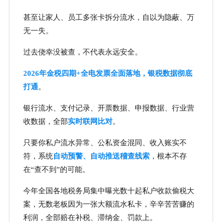
甚至让家人、员工多张卡拆分流水，自以为隐蔽、万
无一失。
过去侥幸没被查，不代表永远安全。
2026年金税四期+全电发票全面落地，银税数据彻底
打通
。
银行流水、支付记录、开票数据、申报数据、行业营
收数据，全部
实时联网比对
。
只要你私户流水异常、公私资金混同、收入账实不
符，系统
自动预警、自动推送稽查线索
，根本不存
在“查不到”的可能。
今年全国各地税务局集中曝光数十起私户收款偷税大
案，无数老板因为一张大额流水私卡，辛辛苦苦赚的
利润，全部赔在补税、滞纳金、罚款上。