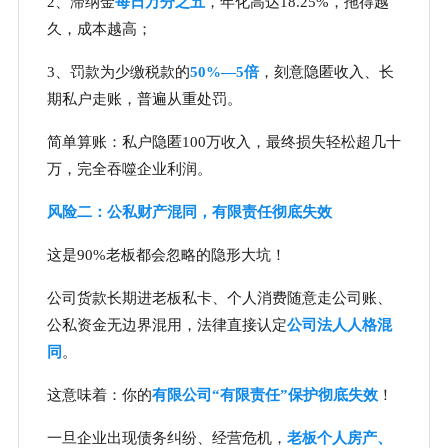
2、滞纳金
每日万分之五
，年化高达18.25%，拖得越
久，成本越高；
3、罚款为少缴税款的
50%—5倍
，刻意隐匿收入、长
期私户走账，普遍从重处罚。
简单算账：私户隐匿100万收入，最终损失轻松超几十
万，完全吞噬企业利润。
风险二：公私财产混同，有限责任彻底失效
这是90%老板都会忽略的隐形大坑！
公司货款长期进老板私卡、个人消费随意走公司账、
公私资金无边界混用，法律直接认定
公司法人人格混
同
。
这意味着：你的
有限公司“有限责任”保护彻底失效
！
一旦企业出现债务纠纷、经营危机，
老板个人房产、