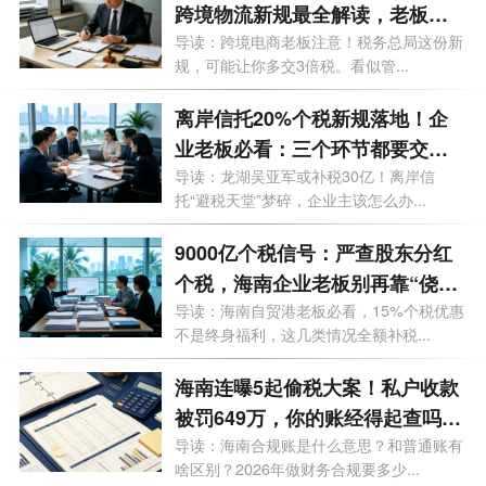
跨境物流新规最全解读，老板必
存
导读：跨境电商老板注意！税务总局这份新
规，可能让你多交3倍税。看似管...
离岸信托20%个税新规落地！企
业老板必看：三个环节都要交
税，90天窗口期怎么补？
导读：龙湖吴亚军或补税30亿！离岸信
托“避税天堂”梦碎，企业主该怎么办...
9000亿个税信号：严查股东分红
个税，海南企业老板别再靠“侥
幸”做账
导读：海南自贸港老板必看，15%个税优惠
不是终身福利，这几类情况全额补税...
海南连曝5起偷税大案！私户收款
被罚649万，你的账经得起查吗？
海南做财务合规要多少钱？
导读：海南合规账是什么意思？和普通账有
啥区别？2026年做财务合规要多少...