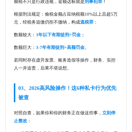
偷税不只是行政违规，金额达标就是
刑事犯罪
！
根据刑法规定：偷税金额占应纳税额10%以上且超5万
元，经税务追缴仍拒不缴纳，构成
逃税罪
：
数额较大：
3年以下有期徒刑+罚金
；
数额巨大：
3-7年有期徒刑+高额罚金
。
若同时存在虚开发票、账务造假等操作，财务、实控
人一并追责，后果不堪设想。
03、2026高风险操作！这6种私卡行为优先
被查
对照自查，如果你和你的财务正在做这些事，
立刻停
止整改
：