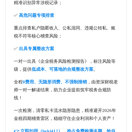
精准识别异常涉税记录；
✅
高危问题专项排查
重点排查私户隐匿收入、公私混同、违规公转私、账
税不符等核心稽查风险；
✅
出具专属整改方案
一对一出具《企业税务风险检测报告》，标注风险等
级，提供
低成本、可落地的合规整改方案
。
全程
0费用、无隐形消费、不强制推销
，由资深财税老
师一对一解读结果，助力企业提前筑牢税务合规防
线！
一次检测，清零私卡流水隐形隐患，精准避开2026年
金税四期稽查雷区，稳稳守住企业利润和个人资产！
👉 立即扣我（bykj412），抢占免费检测名额，给自