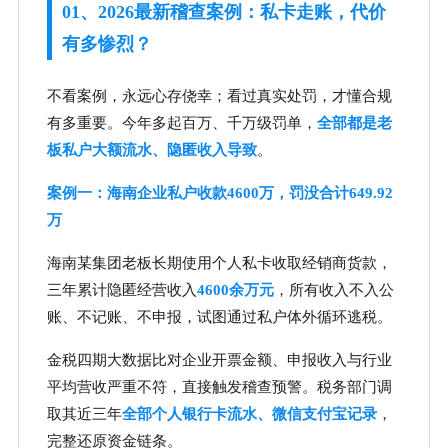
01、2026最新稽查案例：私卡走账，代价
有多惨烈？
不看案例，永远心存侥幸；看过真实处罚，才懂合规
有多重要。今年多起百万、千万级罚单，
全部都是老
板私户大额流水、隐匿收入导致
。
案例一：海南企业私户收款4600万，罚没合计649.92
万
海南某集团老板长期使用个人私卡收取经销商货款，
三年累计隐匿经营收入
4600余万元
，所有收入不入公
账、不记账、不申报，试图通过私户体外循环逃税。
金税四期大数据比对企业开票金额、申报收入与行业
平均营收严重不符，直接触发稽查预警。税务部门调
取其近三年
全部个人银行卡流水、微信支付宝记录
，
完整还原资金链条。