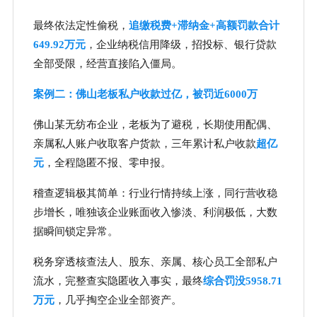
最终依法定性偷税，
追缴税费+滞纳金+高额罚款合计
649.92万元
，企业纳税信用降级，招投标、银行贷款
全部受限，经营直接陷入僵局。
案例二：佛山老板私户收款过亿，被罚近6000万
佛山某无纺布企业，老板为了避税，长期使用配偶、
亲属私人账户收取客户货款，三年累计私户收款
超亿
元
，全程隐匿不报、零申报。
稽查逻辑极其简单：行业行情持续上涨，同行营收稳
步增长，唯独该企业账面收入惨淡、利润极低，大数
据瞬间锁定异常。
税务穿透核查法人、股东、亲属、核心员工全部私户
流水，完整查实隐匿收入事实，最终
综合罚没5958.71
万元
，几乎掏空企业全部资产。