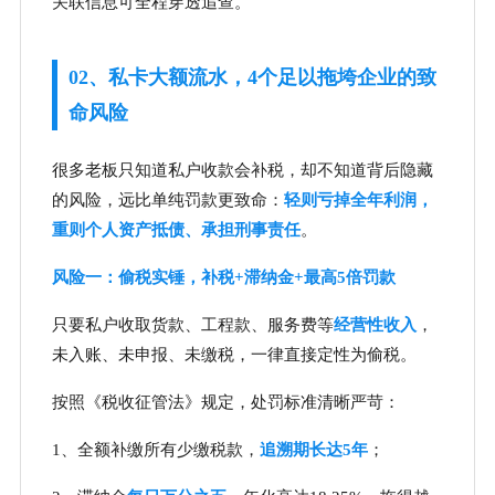
关联信息可全程穿透追查。
02、私卡大额流水，4个足以拖垮企业的致
命风险
很多老板只知道私户收款会补税，却不知道背后隐藏
的风险，远比单纯罚款更致命：
轻则亏掉全年利润，
重则个人资产抵债、承担刑事责任
。
风险一：偷税实锤，补税+滞纳金+最高5倍罚款
只要私户收取货款、工程款、服务费等
经营性收入
，
未入账、未申报、未缴税，一律直接定性为偷税。
按照《税收征管法》规定，处罚标准清晰严苛：
1、全额补缴所有少缴税款，
追溯期长达5年
；