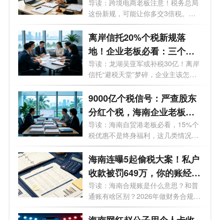
读，老板必存
导读：跨境电商老板注意！税务总局
这份新规，可能让你多交3倍税。看
似管...
离岸信托20%个税新规落
地！企业老板必看：三个环
节都要交税，90天窗口期怎
导读：龙湖吴亚军或补税30亿！离岸
信托“避税天堂”梦碎，企业主该怎么
么补？
办...
9000亿个税信号：严查股东
分红个税，海南企业老板别
再靠“侥幸”做账
导读：海南自贸港老板必看，15%个
税优惠不是终身福利，这几类情况全
额补税...
海南连曝5起偷税大案！私户
收款被罚649万，你的账经得
起查吗？海南做财务合规要
导读：海南合规账是什么意思？和普
通账有啥区别？2026年做财务合规要
多少钱？
多少...
海南网红赵公子用个人卡收