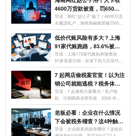
4600万货款被查，罚650
万！私户收款的风险到底有
导读：网红“赵公子”栽了！4600万流
水藏进私户，海南海椒集团被罚650
多大？
万，...
低价代账风险有多大？上海
91家代账跑路，83.6%被查
企业栽在这！
导读：上海172家代账机构被整改、
91家直接注销：你省下的几百块代账
费，正...
7 起网店偷税案官宣！以为注
销公司就能逃税？税务体检
挖出隐藏千万风险
导读：7 起偷税大案曝光！私户收
款、注销跑路全部失效，2026 补税
直接按 13...
老板必看：企业在什么情况
下会被税务稽查？这4种触发
条件，第三条90%的人都中
导读：企业税务风险有哪些？这份自
测清单6个问题，答完3个“C”以上，