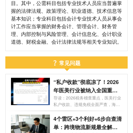
目。其中，公需科目包括专业技术人员应当普遍掌
握的法律法规、政策理论、职业道德、技术信息等
基本知识；专业科目包括会计专业技术人员从事会
计工作应当掌握的财务会计、管理会计、财务管
理、内部控制与风险管理、会计信息化、会计职业
道德、财税金融、会计法律法规等相关专业知识。
常见问题
“私户收款”彻底凉了！2026
年医美行业被纳入全国重点
整治，840万罚单砸向上市公
导读：2026税务稽查重点，医美行业
私户收款、违规免税全面严查，海南
司，海南老板务必自查这3条
企业...
红线
4个雷区+3个利好+6步自查清
单：跨境物流新规最全解