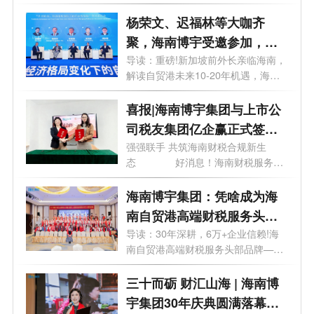
宇...
杨荣文、迟福林等大咖齐
聚，海南博宇受邀参加，这
场会议讲了啥？
导读：重磅!新加坡前外长亲临海南，
解读自贸港未来10-20年机遇，海南
博宇紧...
喜报|海南博宇集团与上市公
司税友集团亿企赢正式签约
合作
强强联手 共筑海南财税合规新生
态 好消息！海南财税服务领
域迎来...
海南博宇集团：凭啥成为海
南自贸港高端财税服务头部
品牌？
导读：30年深耕，6万+企业信赖!海
南自贸港高端财税服务头部品牌——
博宇集...
三十而砺 财汇山海 | 海南博
宇集团30年庆典圆满落幕，