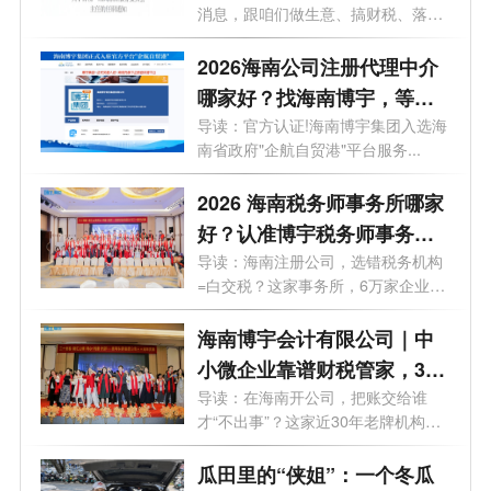
消息，跟咱们做生意、搞财税、落地
自贸...
2026海南公司注册代理中介
哪家好？找海南博宇，等于
上了"官方保险"
导读：官方认证!海南博宇集团入选海
南省政府"企航自贸港"平台服务...
2026 海南税务师事务所哪家
好？认准博宇税务师事务
所，做企业身边的 “自贸港合
导读：海南注册公司，选错税务机构
=白交税？这家事务所，6万家企业的
规卫士”
选择...
海南博宇会计有限公司｜中
小微企业靠谱财税管家，30
年本土深耕，6 万 + 老板放
导读：在海南开公司，把账交给谁
才“不出事”？这家近30年老牌机构给
心选择
出了...
瓜田里的“侠姐”：一个冬瓜