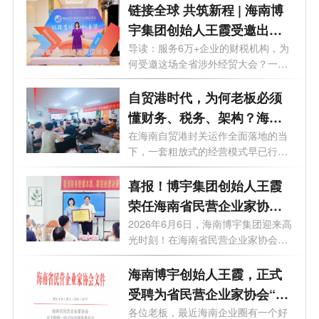
链接全球 共筑新程 | 海南博
宇集团创始人王霞受邀出席
海南省对外经济发展促进会
导读：服务6万+企业的财税机构，为
何受邀这场全省涉外经贸大会？一篇
换届盛典
文章...
自贸港时代，为何老板必须
懂财务、税务、架构？海南
博宇集团这场沙龙给出答案
在海南自贸港封关运作全面落地的当
下，一套粗放式的经营模式早已行不
通。...
喜报！博宇集团创始人王霞
荣任海南省民营企业家协会
副会长、财税一站式综合服
2026年6月6日，海南博宇集团迎来高
光时刻！在海南省民营企业家协会举
务委员会主任
行的授...
海南博宇创始人王霞，正式
受聘为省民营企业家协会“财
税一站式服务委员会”主任
各位老板，最近海南企业圈有一个好