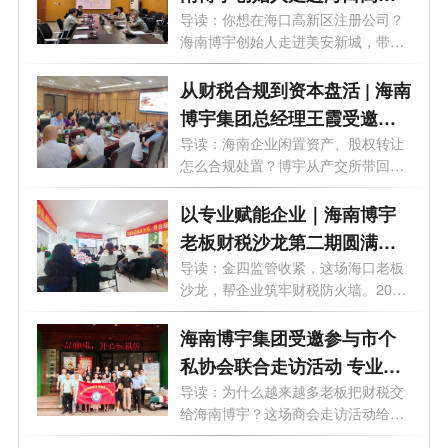
区美安新城，为您精准匹配
导读：你想在海口高新区注册公司？
海南博宇创始人走进美安新城，带回
园区政策！
一手...
从财税合规到资本盘活 | 海南
博宇集团总经理王霞受邀走
进海南产交所
导读：海南企业闲置资产、股权转让
怎么合规处置？博宇从产交所带回实
操指...
以专业赋能企业｜海南博宇
老板财税沙龙第二期圆满落
幕
导读：金四监管收紧，这场海口老板
沙龙，帮企业筑牢财税防火墙。2026
年6月...
海南博宇集团受邀参与市个
私协会联合走访活动 专业赋
能企业老板财务思维升级
导读：为什么越来越多老板把财税交
给海南博宇？这场商会走访活动给出
了答...