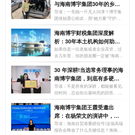
与海南博宇集团30年的乡土
守望
导读：一毛钱一斤无人问津？博宇集
团侠姐爱心助农，用“她力量”守护海
南...
海南博宇财税集团深度解
析：30年本土机构如何助企
业落地自贸港？
如果你是一位老板或者企业高管，过
去几年里，你的朋友圈一定被“海南自
贸...
30 年深耕!当选常务理事的海
南博宇集团，到底有多硬
核？
导读：不是所有的深耕，都能被看见;
但时间，总会给出最响亮的回答。海
南...
海南博宇集团王霞受邀出
席：在杨荣文的演讲中，读
懂自贸港下一步
导读：海南自贸港重磅信号!这场高端
报告会释放了什么关键信息？海南博