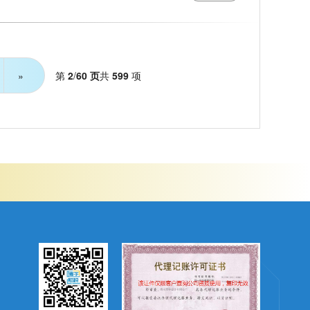
第
2
/
60 页
共
599
项
»