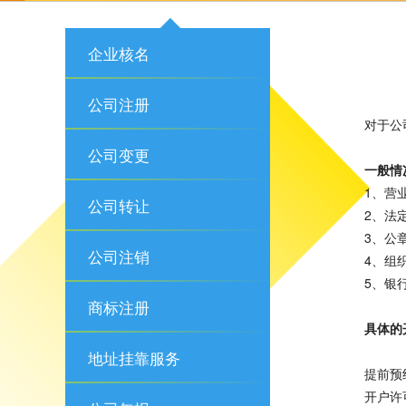
企业核名
公司注册
对于公
公司变更
一般情
1、营
公司转让
2、法
3、公
公司注销
4、组
5、银
商标注册
具体的
地址挂靠服务
提前预
开户许