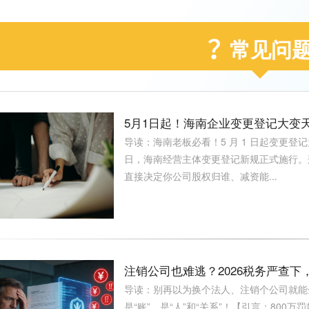
常见问
5月1日起！海南企业变更登记大变
导读：海南老板必看！5 月 1 日起变更登
日，海南经营主体变更登记新规正式施行。
直接决定你公司股权归谁、减资能...
注销公司也难逃？2026税务严查下
导读：别再以为换个法人、注销个公司就能金
是“账”，是“人”和“关系”！【引言：80