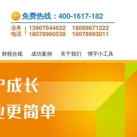
免费热线：400-1617-182
13907644622
18089871222
业务
18078980538
18078993011
电话
财税合规
成功案例
关于我们
博宇小工具