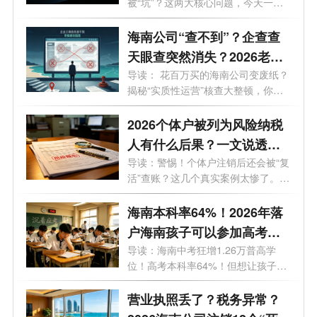
被“坑”？这两大核心问题，今天一次
南！
说...
海南公司“查不到”？企查查
天眼查突然消失？2026老板
必看的工商屏蔽避坑与解除
导读： 花百万买的海南公司变废纸？
揭秘“实质性运营”核查大整顿，你
指南！
的...
2026个体户被列为风险纳税
人有什么后果？一文说透原
因与解除办法
导读：警惕！个体户注销后还会被“复
活”查账？这几个真实案例太惨了。
最...
海南本科率64%！2026年落
户海南孩子可以参加高考
吗？答案来了！
导读：海南中考狂增1.26万普高学
位！高考本科率64%！但想让孩子来
海南高考...
营业执照丢了？税务异常？