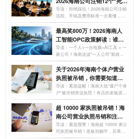
2026海南公司注销12个“死
结”一次性解开，海南老板速
导读：拒绝踩坑！2026海南公司注销
流程、手续及费用标准一次看懂，少
藏！
走弯...
最高奖800万！2026海南人
工智能OPC政策解读：谁可
以拿、能拿多少、怎么落
导读：一个人+一台电脑+AI工具 = 一
家公司？海南这波"一人公司"新政...
地？一文了解！
关于2026年海南个体户营业
执照被吊销，你需要知道的
10大问题
导读：紧急提醒！海南大批“僵尸个体
户”被吊销营业执照！有店的老板抓
紧...
超 10000 家执照被吊销！海
南公司营业执照吊销和注销
一样吗？企业被吊销后应该
导读：紧急预警！海南超 10000 家公
司执照被吊销！老板别躺平，后果直
怎么处理？看这篇就够了！
接影...