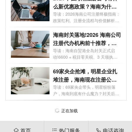
么新优惠政策？海南为什么
是块宝地？
导读：2026海南公司注册终极指南：
政策红利、注册全流程与价值解析。
2026年...
海南封关落地!2026 海南公司
注册代办机构前十推荐，海
口 / 三亚营业执照代办选这些
导读：海南自贸港全岛封关正式启
动!6600 + 税目零关税、3 天领执
不踩坑
照、15% 企业...
69家央企抢滩，明星企业扎
堆注册，海南现在注册公司
好处有哪些？
导读：69家央企带头，明星纷纷落
户，海南到底有什么魔力？封关后普
通人还...
正在加载
首页
热门服务
电话咨询