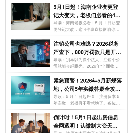
5月1日起！海南企业变更登
记大变天，老板们必看的4个
关键影响
导读：海南老板必看！5 月 1 日起变
更登记大改，这 4件事直接影响你的
钱袋...
注销公司也难逃？2026税务
严查下，800万罚款只是开
始！老板们的最后自救指南
导读：别再以为换个法人、注销个公
司就能金蝉脱壳。2026年“全面收割
期”...
紧急预警！2026年5月新规落
地，公司5年实缴答疑全攻
略，老板必看避坑
导读：5 月 1 日起严查！注册资本 5
年实缴，老板再不看就晚了。各位老
板、...
倒计时！5月1日起出资信息
全网透明！认缴制大变天，
导读：注册资本写太高？这把“悬在头