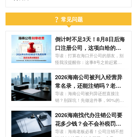
常见问题
倒计时不足3天！8月8日后海
口注册公司，这项白给的福
利永远没了
导读：打算在海口开公司的朋友，别
怪我没提醒你：这事8号之前赶紧
办！倒...
2026海南公司被列入经营异
常名录，还能注销吗？老板
必看的自救指南！
导读：海南公司被列异还想直接注
销？别踩坑！先做这件事，90%的老
板都不知...
2026海南找代办注销公司要
花多少钱？会不会补税罚
款？海南最新注销避坑指
导读：海南老板必看！公司注销不想