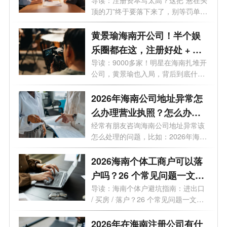
这3条“逃债路”全被封死！
顶的刀”终于要落下来了，别等罚单
才...
黄景瑜海南开公司！半个娱
乐圈都在这，注册好处 + 费
用一次说清
导读：9000多家！明星在海南扎堆开
公司，黄景瑜也入局，背后到底什么
信号...
2026年海南公司地址异常怎
么办理营业执照？怎么办理
变更业务？
经常有朋友咨询海南公司地址异常该
怎么处理的问题，比如：2026年海南
公司...
2026海南个体工商户可以落
户吗？26 个常见问题一文读
懂
导读：海南个体户避坑指南：进出口
/ 买房 / 落户？26 个常见问题一文读
懂最...
2026年在海南注册公司有什