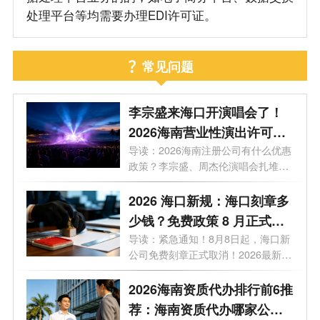
处理平台等均需要办理EDI许可证。
常见问题
李宗盛来海口开演唱会了！
2026海南营业性演出许可证
怎么办理？一文看懂海南演
导读：2026海南注册公司有什么优惠
政策？李宗盛、周杰伦演唱会扎堆，
艺补贴申报合规全流程
揭秘...
2026 海口新规：海口刻章多
少钱？免费政策 8 月正式取
消
导读：紧急通知！8月8日起，海口新
公司免费刻章正式取消！2026最新政
策，海...
2026海南资质代办排行前6推
荐：海南资质代办哪家公司