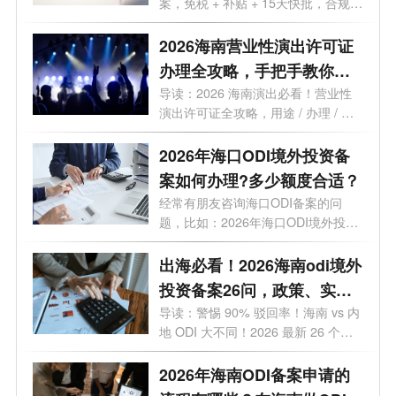
案，免税 + 补贴 + 15天快批，合规出
海一步...
2026海南营业性演出许可证
办理全攻略，手把手教你避
开90%的坑！
导读：2026 海南演出必看！营业性
演出许可证全攻略，用途 / 办理 / 地
点 / 流...
2026年海口ODI境外投资备
案如何办理?多少额度合适？
经常有朋友咨询海口ODI备案的问
题，比如：2026年海口ODI境外投资
备案如何办...
出海必看！2026海南odi境外
投资备案26问，政策、实
操、避坑全覆盖
导读：警惕 90% 驳回率！海南 vs 内
地 ODI 大不同！2026 最新 26 个高
频问题，专...
2026年海南ODI备案申请的