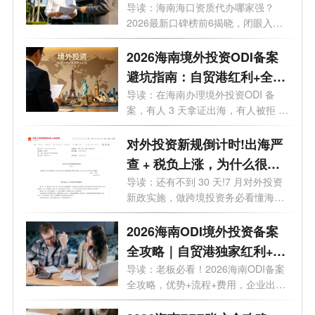
好？
导读：海南海口资质代办哪家强？
2026最新口碑榜前6揭晓，闭眼入。
你想在海...
2026海南境外投资ODI备案
避坑指南：自贸港红利+全流
程实操，28个问题一次讲透
导读：在海南办理境外投资ODI 备
案，有人 3 天拿证出海，有人被拒 5
次？28 ...
对外投资新规倒计时!出海严
查 + 税负上涨，为什么很多
老板都把 ODI备案落在海
导读：还有不到 30 天!7 月对外投资
新政实施，做跨境投资务必看懂海南
南？
政策...
2026海南ODI境外投资备案
全攻略｜自贸港独家红利+流
程+费用+靠谱机构
导读：老板必看！2026海南ODI备案
全攻略，优势+流程+费用，企业出海
看这一篇...