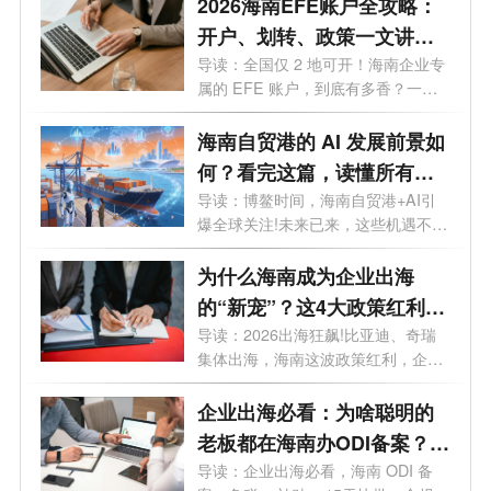
2026海南EFE账户全攻略：
开户、划转、政策一文讲
透，外贸老板必看
导读：全国仅 2 地可开！海南企业专
属的 EFE 账户，到底有多香？一文
讲透。...
海南自贸港的 AI 发展前景如
何？看完这篇，读懂所有机
遇
导读：博鳌时间，海南自贸港+AI引
爆全球关注!未来已来，这些机遇不容
错过...
为什么海南成为企业出海
的“新宠”？这4大政策红利
90%老板不知道
导读：2026出海狂飙!比亚迪、奇瑞
集体出海，海南这波政策红利，企业
老板再...
企业出海必看：为啥聪明的
老板都在海南办ODI备案？这
5大红利太香
导读：企业出海必看，海南 ODI 备