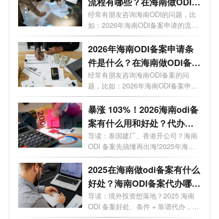
流程有哪些？在海南做ODI备
案通过几率高吗？
经常有朋友咨询海南ODI的问题，比
如：2026年海南ODI备案申请的流程
有哪些？...
2026年海南ODI备案申请条
件是什么？在海南做ODI备案
有什么好处?
经常有朋友咨询海南ODI备案的问
题，比如：2026年海南ODI备案申请
条件是什么...
暴涨 103%！2026海南odi备
案有什么用和好处？代办选
哪家？一文讲透
导读：泰国建厂、香港开公司？海南
ODI 备案先搞懂再出海!2025年海南
企业境外...
2025在海南做odi备案有什么
好处？海南ODI备案代办哪家
靠谱？一文了解
导读：境外投资想落地？2025 海南
ODI 备案好处、条件 + 靠谱代办，全
给你整...