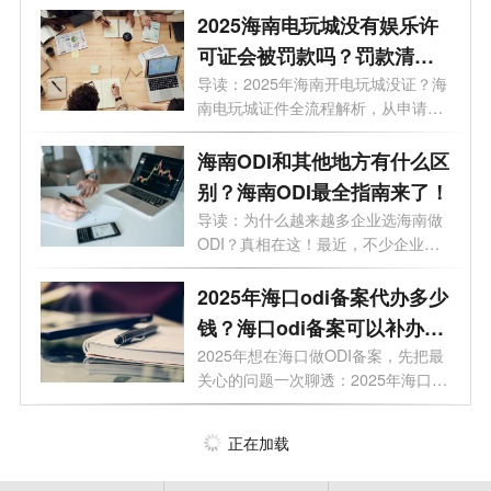
2025海南电玩城没有娱乐许
可证会被罚款吗？罚款清单
+避坑指南
导读：2025年海南开电玩城没证？海
南电玩城证件全流程解析，从申请到
拿证...
海南ODI和其他地方有什么区
别？海南ODI最全指南来了！
导读：为什么越来越多企业选海南做
ODI？真相在这！最近，不少企业老
板正在...
2025年海口odi备案代办多少
钱？海口odi备案可以补办
吗？
2025年想在海口做ODI备案，先把最
关心的问题一次聊透：2025年海口
odi备案对企...
正在加载