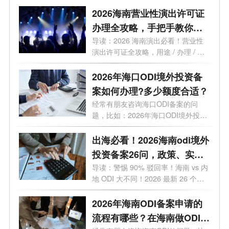
2026海南营业性演出许可证
办理全攻略，手把手教你避
开90%的坑！
导读：2026 海南演出必看！营业性
演出许可证全攻略，用途 / 办理 / 地
点 / 流...
2026年海口ODI境外投资备
案如何办理?多少额度合适？
经常有朋友咨询海口ODI备案的问
题，比如：2026年海口ODI境外投资
备案如何办...
出海必看！2026海南odi境外
投资备案26问，政策、实
操、避坑全覆盖
导读：警惕 90% 驳回率！海南 vs 内
地 ODI 大不同！2026 最新 26 个高
频问题，专...
2026年海南ODI备案申请的
流程有哪些？在海南做ODI备