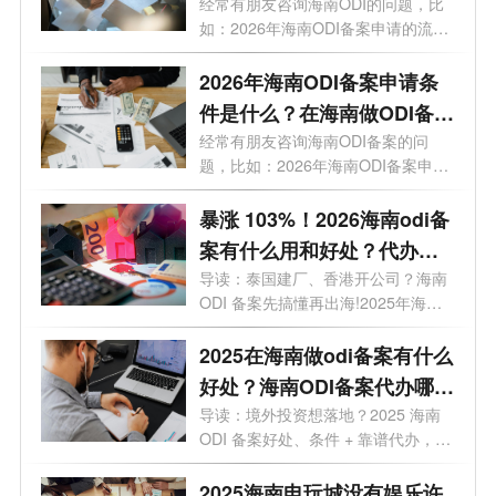
案通过几率高吗？
经常有朋友咨询海南ODI的问题，比
如：2026年海南ODI备案申请的流程
有哪些？...
2026年海南ODI备案申请条
件是什么？在海南做ODI备案
有什么好处?
经常有朋友咨询海南ODI备案的问
题，比如：2026年海南ODI备案申请
条件是什么...
暴涨 103%！2026海南odi备
案有什么用和好处？代办选
哪家？一文讲透
导读：泰国建厂、香港开公司？海南
ODI 备案先搞懂再出海!2025年海南
企业境外...
2025在海南做odi备案有什么
好处？海南ODI备案代办哪家
靠谱？一文了解
导读：境外投资想落地？2025 海南
ODI 备案好处、条件 + 靠谱代办，全
给你整...
2025海南电玩城没有娱乐许