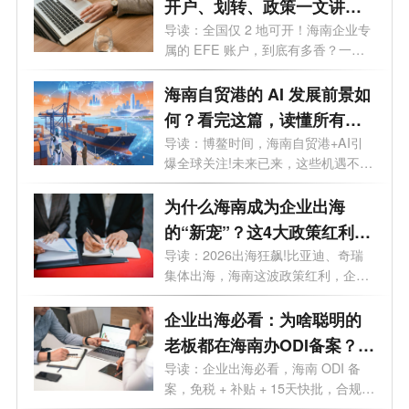
开户、划转、政策一文讲
透，外贸老板必看
导读：全国仅 2 地可开！海南企业专
属的 EFE 账户，到底有多香？一文
讲透。...
海南自贸港的 AI 发展前景如
何？看完这篇，读懂所有机
遇
导读：博鳌时间，海南自贸港+AI引
爆全球关注!未来已来，这些机遇不容
错过...
为什么海南成为企业出海
的“新宠”？这4大政策红利
90%老板不知道
导读：2026出海狂飙!比亚迪、奇瑞
集体出海，海南这波政策红利，企业
老板再...
企业出海必看：为啥聪明的
老板都在海南办ODI备案？这
5大红利太香
导读：企业出海必看，海南 ODI 备
案，免税 + 补贴 + 15天快批，合规出
海一步...