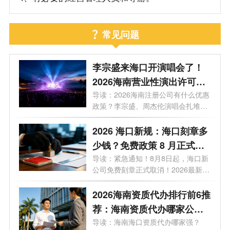
常见问题
李宗盛来海口开演唱会了！
2026海南营业性演出许可证
怎么办理？一文看懂海南演
导读：2026海南注册公司有什么优惠
政策？李宗盛、周杰伦演唱会扎堆，
艺补贴申报合规全流程
揭秘...
2026 海口新规：海口刻章多
少钱？免费政策 8 月正式取
消
导读：紧急通知！8月8日起，海口新
公司免费刻章正式取消！2026最新政
策，海...
2026海南资质代办排行前6推
荐：海南资质代办哪家公司
好？
导读：海南海口资质代办哪家强？