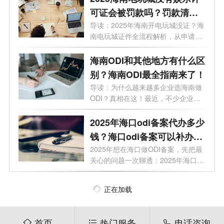
可证会被罚款吗？罚款清单
+避坑指南
导读：2025年海南开电玩城没证？海
南电玩城证件全流程解析，从申请到
拿证...
海南ODI和其他地方有什么区
别？海南ODI最全指南来了！
导读：为什么越来越多企业选海南做
ODI？真相在这！最近，不少企业老
板正在...
2025年海口odi备案代办多少
钱？海口odi备案可以补办
吗？
2025年想在海口做ODI备案，先把最
关心的问题一次聊透：2025年海口
odi备案对企...
正在加载
首页
热门服务
电话咨询