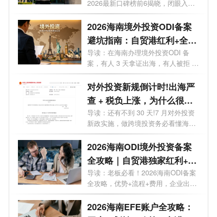
2026最新口碑榜前6揭晓，闭眼入。
你想在海...
2026海南境外投资ODI备案
避坑指南：自贸港红利+全流
程实操，28个问题一次讲透
导读：在海南办理境外投资ODI 备
案，有人 3 天拿证出海，有人被拒 5
次？28 ...
对外投资新规倒计时!出海严
查 + 税负上涨，为什么很多
老板都把 ODI备案落在海
导读：还有不到 30 天!7 月对外投资
新政实施，做跨境投资务必看懂海南
南？
政策...
2026海南ODI境外投资备案
全攻略｜自贸港独家红利+流
程+费用+靠谱机构
导读：老板必看！2026海南ODI备案
全攻略，优势+流程+费用，企业出海
看这一篇...
2026海南EFE账户全攻略：